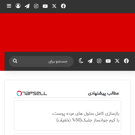
X
فیس بوک
یوتیوب
اینستاگرام
تلگرام
ورود
ساید
X
فیس بوک
یوتیوب
اینستاگرام
تلگرام
تغییر پوسته
جستجو
برای
مطالب پیشنهادی
بازسازی کامل سلول های مرده پوست،
با کرم جوانساز جلبک(50% تخفیف)