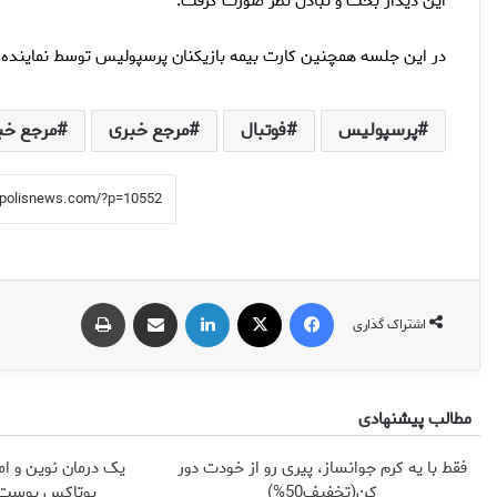
این دیدار بحث و تبادل نظر صورت گرفت.
در این جلسه همچنین کارت بیمه بازیکنان پرسپولیس توسط نمایند
پرسپولیس
فوتبال
مرجع خبری
مرجع خب
فیس بوک
X
لینکدین
اشتراک گذاری از طریق ایمیل
چاپ
اشتراک گذاری
مطالب پیشنهادی
فقط با یه کرم جوانساز، پیری رو از خودت دور
یک درمان نوین و ام
کن(تخفیف50%)
بوتاکس پوست ر