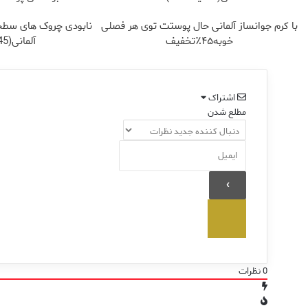
با کرم جوانساز آلمانی حال پوستت توی هر فصلی
نابودی چروک های سطح
خوبه۴۵٪تخفیف
آلمانی(45%تخفیف)
اشتراک
مطلع شدن
0
نظرات