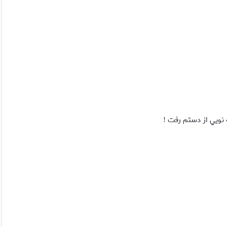
ه نويي از دستم رفت
!