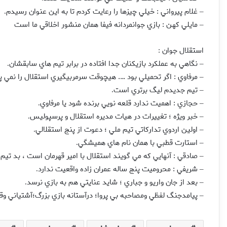
غلام پيرواني : خيلي چيزها را رعايت كردم تا به اين عنوان رسيدم
.
–
مايلي كهن : بازي جوانمردانه فيفا همان منشور اخلاقي ما است
–
استقلال جوان
:
نگاهي به عملكرد بازيكنان جدا افتاده در برابر تيم هاي سابقشان
.
–
مرفاوي : اگر تحميلي بود …. هيچوقت سرمربيگيري استقلال را نمي پ
–
تيم جديدم ليگ برتري است
.
–
حجازي : اهميت ندارد قلعه نويي برنده شود يا مرفاوي
.
–
خبر ويژه ؛ تغييرات در هيات مديره استقلال و پرسپوليس
.
–
اولين اردوي تداركاتي تيم ملي ؛ دعوت از پنج استقلالي
.
–
استارت قطبي با همان نام هاي هميشگي
.
–
صادقي : آنهايي كه مي گويند استقلال با امير قهرمان است ، بد تيم 
–
شريفي : محروميت پنج ساله عمران زاده واقعيت ندارد
.
–
بعد از جان واريو و جباري ؛ شايد عنايتي هم به بازي نرسد
.
–
پيامدجنگ لفظي ومصاحبه بي پروا؛ درآستانه بازي بزرگ؛آشتياني وق
–