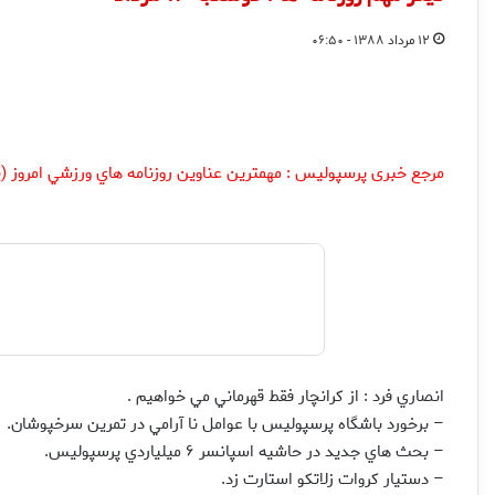
۱۲ مرداد ۱۳۸۸ - ۰۶:۵۰
مرجع خبری پرسپولیس : مهمترين عناوين روزنامه هاي ورزشي امروز (پ
انصاري فرد : از کرانچار فقط قهرماني مي خواهيم .
– برخورد باشگاه پرسپوليس با عوامل نا آرامي در تمرين سرخپوشان.
– بحث هاي جديد در حاشيه اسپانسر ۶ ميلياردي پرسپوليس.
– دستيار کروات زلاتکو استارت زد.