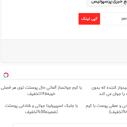
ع خبری پرسپولیس
کپی لینک
یدوار کننده که بدون
با کرم جوانساز آلمانی حال پوستت توی هر فصلی
ا جوان می کند
خوبه۴۵٪تخفیف
ی و عمقی پوست با کرم
با جلبک اسپیرولینا جوانی و شادابی پوستت
تضمینه50%تخفیف