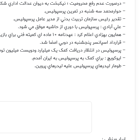
– درصورت عدم رفع محروميت ؛ نيکبخت به ديوان عدالت اداري شکا
– حوارمحمد سه شنبه در تمرين پرسپوليس.
– تقدير رئيس سازمان تربيت بدني از مدير عامل پرسپوليس.
– علي آبادي : پرسپوليس با دوري از حاشيه موفق مي شود.
– همايون بهزادي اعلام کرد : عهدنامه ۱۰ ماده اي کميته فني براي بازيکنان پرسپوليس.
– قرارداد اسپانسر پنجشنبه در دوبي امضا شد.
– پرسپوليس در انتظار دريافت کمک يک ميليارد ودويست ميليون توم
– ايوکويچ : براي کمک به پرسپوليس به ايران آمدم.
– طومار ليدرهاي پرسپوليس عليه ليدرهاي پروين.
ابرار ورزشي
: