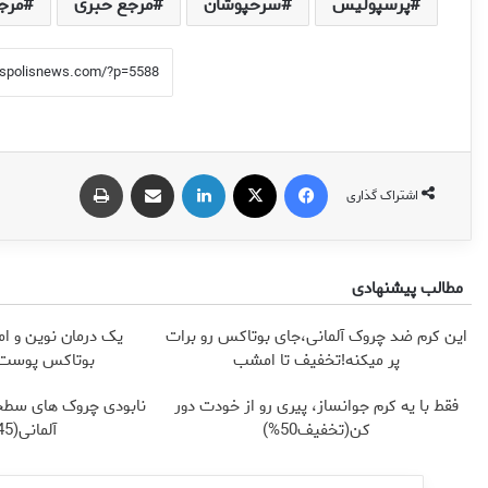
پرسپولیس
سرخپوشان
مرجع خبری
مرج
فیس بوک
X
لینکدین
اشتراک گذاری از طریق ایمیل
چاپ
اشتراک گذاری
مطالب پیشنهادی
این کرم ضد چروک آلمانی،جای بوتاکس رو برات
یک درمان نوین و ام
پر میکنه!تخفیف تا امشب
بوتاکس پوست ر
فقط با یه کرم جوانساز، پیری رو از خودت دور
نابودی چروک های سطح
کن(تخفیف50%)
آلمانی(45%تخفیف)