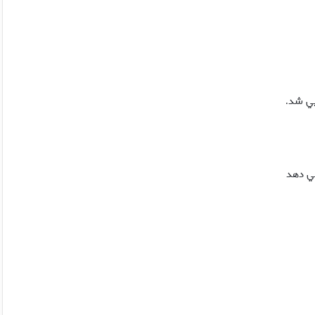
بي شد
.
مي دهد