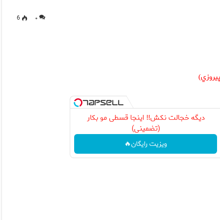
6
۰
يروزي
)
دیگه خجالت نکش‼️ اینجا قسطی مو بکار
(تضمینی)
ویزیت رایگان🔥