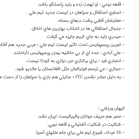
قلعه نوعي : او تهمت زده و بايد پاسخگو باشد
.
–
تساوي استقلال و سپاهان در ليست جديد تيم ملي
.
–
معترضان قطبي پشت درهاي بسته
.
–
جنجال استقلالي ها در انتخاب بهترين هاي اخلاق
.
–
حيدري بايد به جاي کريم جايزه مي گرفت
.
–
تمرين پرسپوليس تحت تاثير ليست تيم ملي ؛ مربي جديد هم آفتا
–
علي آبادي : عده اي از بي حاشيه بودن پرسپوليس ناراحتند
.
–
انصاري فرد : براي برکناري من نيازي به کودتا نيست
.
–
حجازي : مي ترسم فوتبالمان مثل افغانستان يا مالديو شود
.
–
به دليل صادر نشدن
؛ عنايتي هم بازي با سپاهان را از دست 
ITC
–
کيهان ورزشي
:
مصر هم حريف جوانان واليباليست ايران نشد
.
–
شكايت در شكايت آشتياني و قلعه نويي
.
–
مرداد، شروع تيم ملي براي جام ملتهاي آسيا
.
– 16