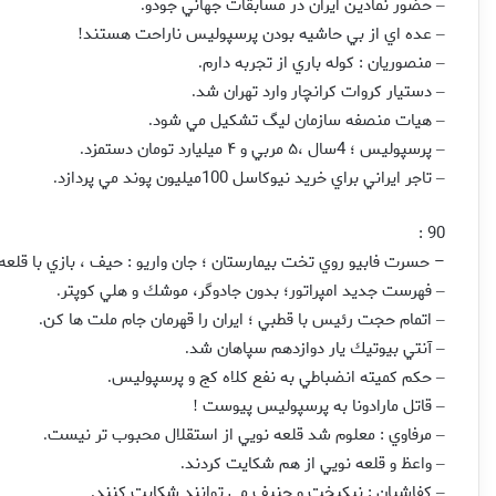
حضور نمادين ايران در مسابقات جهاني جودو
.
–
عده اي از بي حاشيه بودن پرسپوليس ناراحت هستند
!
–
منصوريان : كوله باري از تجربه دارم
.
–
دستيار كروات كرانچار وارد تهران شد
.
–
هيات منصفه سازمان ليگ تشكيل مي شود
.
–
پرسپوليس ؛ 4سال ،‌۵ مربي و ۴ ميليارد تومان دستمزد
.
–
تاجر ايراني براي خريد نيوكاسل 100ميليون پوند مي پردازد
.
–
90 :
–
حسرت فابيو روي تخت بيمارستان ؛‌ جان واريو : حيف ، بازي با قلع
فهرست جديد امپراتور؛ بدون جادوگر، موشك و هلي كوپتر
.
–
اتمام حجت رئيس با قطبي ؛‌ ايران را قهرمان جام ملت ها كن
.
–
آنتي بيوتيك يار دوازدهم سپاهان شد
.
–
حكم كميته انضباطي به نفع كلاه كج و پرسپوليس
.
–
قاتل مارادونا به پرسپوليس پيوست
!
–
مرفاوي : معلوم شد قلعه نويي از استقلال محبوب تر نيست
.
–
واعظ و قلعه نويي از هم شكايت كردند
.
–
كفاشيان : نيكبخت و حنيف مي توانند شكايت كنند
.
–