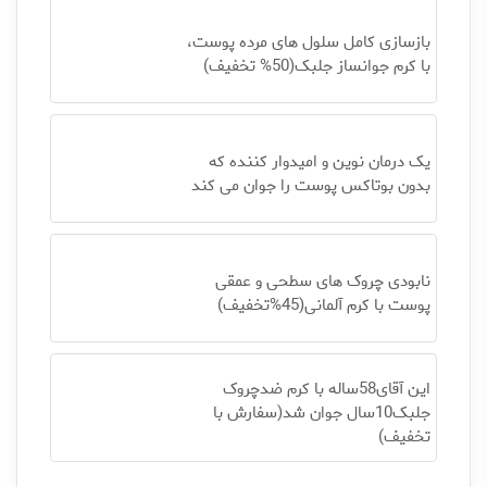
بازسازی کامل سلول های مرده پوست،
با کرم جوانساز جلبک(50% تخفیف)
یک درمان نوین و امیدوار کننده که
بدون بوتاکس پوست را جوان می کند
نابودی چروک های سطحی و عمقی
پوست با کرم آلمانی(45%تخفیف)
این آقای58ساله با کرم ضدچروک
جلبک10سال جوان شد(سفارش با
تخفیف)