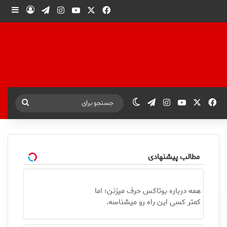
X
فیس بوک
یوتیوب
اینستاگرام
تلگرام
ورود
ساید
X
فیس بوک
یوتیوب
اینستاگرام
تلگرام
تغییر پوسته
جستجو
برای
مطالب پیشنهادی
همه درباره بوتاکس حرف میزنن؛ اما
کمتر کسی این راه رو میشناسه.