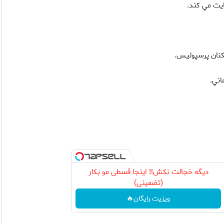
يت مي کند.
اني.
دیگه خجالت نکش‼️ اینجا قسطی مو بکار
(تضمینی)
ویزیت رایگان🔥