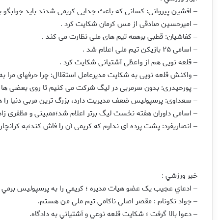
افشين پيروانى: كسانى كه باعث جدايى كريمى شدند بايد جوابگو 
–
اميرحسين صادقى از مس كرمان شكايت كرد
.
–
كفاشيان: قطبى برهمه تيم هاى ملى نظارت مى كند
.
–
اسامى ۲۵ بازيكن تيم ملى اعلام شد
.
–
قلعه نويى هم از واعظى آشتيانى شكايت كرد
.
–
واكنش قلعه نويى به شكايت مديرعامل استقلال: چرا حرفهاى مرا 
–
پورحيدرى: بدون سرمربى در ليگ شركت مى كنيم تا روى بعضى ها
–
سعداوى: پرسپوليس ضعف مديريت دارد،‌ بزرگ ترين مربى دنيا را هم 
–
اسامى داوران هفته نخست ليگ برتر اعلام شد؛ممبينى و مظفرى زاد
–
انصاريفرد: پشت پرده اى ندارم كه كريمى آن را فاش كند؛به كرانچا
–
خبر ورزشي
:
ادعاي عجيب يک عضو هيات مديره ؛‌ کريمي را به پرسپوليس برمي گ
–
جواد نکونام : مقصر اصلي ناکامي تيم ملي من هستم
.
–
دعوا بالا گرفت ؛ شکايت قلعه نوعي و آشتياني به دادگاه
.
–