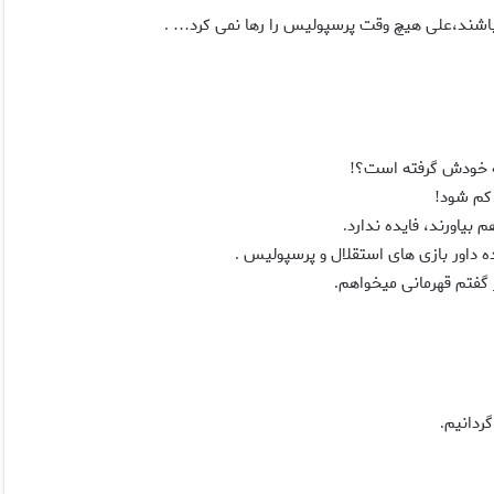
باشند،على هيچ وقت پرسپوليس را رها نمى كرد
… .
به خودش گرفته است؟
!
 كم شود
!
بياورند، فايده ندارد
.
ه داور بازى هاى استقلال و پرسپوليس
.
ر گفتم قهرمانى ميخواهم
.
ردانيم
.