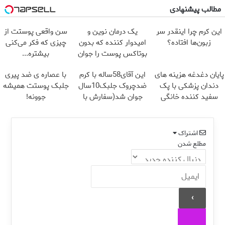
مطالب پیشنهادی
این کرم چرا اینقدر سر
یک درمان نوین و
سن واقعی پوستت از
زبون‌ها افتاده؟
امیدوار کننده که بدون
چیزی که فکر می‌کنی
بوتاکس پوست را جوان
بیشتره...
می کند
پایان دغدغه هزینه های
این آقای58ساله با کرم
با عصاره ی ضد پیری
دندان پزشکی با پک
ضدچروک جلبک10سال
جلبک پوستت همیشه
سفید کننده خانگی
جوان شد(سفارش با
جوونه!
تخفیف)
اشتراک
مطلع شدن