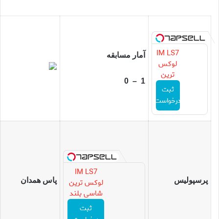
IM LS7
آمار مسابقه
لوکس
ترین
1 – 0
شاسی
ثبت
بلند
درخواست
برقی
ایران
IM LS7
پرسپولیس
پاس همدان
لوکس ترین
شاسی بلند
برقی ایران
ثبت