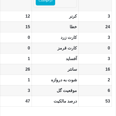
درخواست
3
کرنر
12
24
خطا
15
3
کارت زرد
0
0
کارت قرمز
0
3
آفساید
1
16
سانتر
26
2
شوت به دروازه
1
6
موقعیت گل
3
53
درصد مالکیت
47