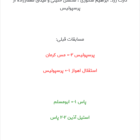
کارت زرد:
ابراهیم شکوری ، محسن خلیلی و میثاق معمارزاده از
پرسپولیس
مسابقات قبلی:
پرسپولیس ۲-۰ مس کرمان
استقلال اهواز ۱-۰ پرسپولیس
پاس ۱-۰ ابومسلم
استیل آذین ۲-۲ پاس