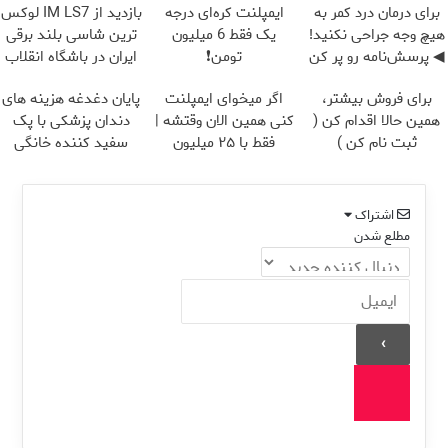
برای درمان درد کمر به
ایمپلنت کره‌ای درجه
بازدید از IM LS7 لوکس
هیچ وجه جراحی نکنید!
یک فقط 6 میلیون
ترین شاسی بلند برقی
◀ پرسش‌نامه رو پر کن
تومن❗
ایران در باشگاه انقلاب
▶
برای فروش بیشتر،
اگر میخوای ایمپلنت
پایان دغدغه هزینه های
همین حالا اقدام کن (
کنی همین الان وقتشه |
دندان پزشکی با پک
ثبت نام کن )
فقط با ۲۵ میلیون
سفید کننده خانگی
تومان!!!
اشتراک
مطلع شدن