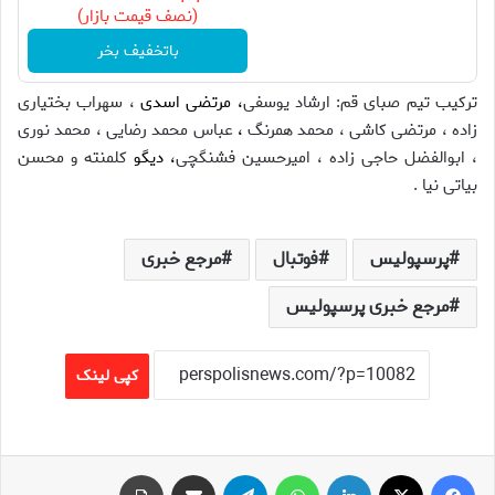
(نصف قیمت بازار)
باتخفیف بخر
ترکیب تیم صبای قم:
ارشاد یوسفی
، مرتضی اسدی
، سهراب بختیاری
زاده ، مرتضی کاشی ، محمد همرنگ
،
عباس محمد رضایی ، محمد نوری
، ابوالفضل حاجی زاده ، امیرحسین فشنگچی
، دیگو
کلمنته و محسن
بیاتی نیا .
پرسپولیس
فوتبال
مرجع خبری
مرجع خبری پرسپولیس
کپی لینک
فیس بوک
X
لینکدین
واتس آپ
تلگرام
اشتراک گذاری از طریق ایمیل
چاپ