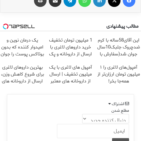
مطالب پیشنهادی
این آقای58ساله با کرم
1 میلیون تومان تخفیف
یک درمان نوین و
ضدچروک جلبک10سال
خرید داروهای لاغری با
امیدوار کننده که بدون
جوان شد(سفارش با
ارسال از داروخانه و پک
بوتاکس پوست را جوان
تخفیف)
یخ!
می کند
آمپول‌های لاغری را ۱
آمپول های لاغری با یک
بهترین داروهای لاغری
میلیون تومان ارزان‌تر از
میلیون تخفیف | ارسال
برای شروع کاهش وزن،
همه‌جا بخر!
از داروخانه های معتبر
ارسال از داروخانه های
نزدیکت!
اشتراک
مطلع شدن