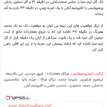
تک گل تیم صبا را عباس محمدرضایی در دقیقه ۳۱ و گل تساوی بخش
پرسپولیس را اشپیتیم آرفی با یک ضربه چیپ در دقیقه ۴۳ بازی به ثمر
رساند.
از دیگر موقعیت های این نیمه می توان به موقعیت تک به تک محمد
همرنگ در دقیقه ۳۸ اشاره کرد که با خروج معمارزاده مانع از ثبت
دومین گل صبا شد و یک شوت سرکش از آرفی یک دقیقه قبل از گل
تیم صبا اشاره کرد که ارشاد یوسفی این ضربه را از زیر تیر افقی راهی
کرنر کرد.
ترکیب تیم پرسپولیس:
میثاق معمارزاده
،
سپهر حیدری، نبی باقری‌ها،
ابراهیم شکوری، علیرضا محمد
،
تیاگو فراگا ، میثم بائو، غلامحسین
بادامکی، محمد منصوری
،
محسن خلیلی و اشپیتیم آرفی .
کیت پنچرگیری لاستیک خودرو