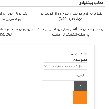
مطالب پیشنهادی
فقط با یه کرم جوانساز، پیری رو از خودت دور
یک درمان نوین و ام
کن(تخفیف50%)
بوتاکس پوست ر
این کرم ضد چروک آلمانی،جای بوتاکس رو برات
نابودی چروک های سطح
پر میکنه!تخفیف تا امشب
آلمانی(45%تخفیف)
اشتراک
مطلع شدن