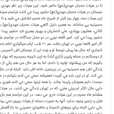
تا در هيات محبان مهدي(عج) حاضر شود. اين هيات زير نظر مهدي ع
دوستان در هيات محبان مهدي(عج) حضور پيدا مي کنند مراسم سينه ز
اين هيات سه، چهار روز قبل از شروع ماه محرم تشکيل مي شود و تا روز
حسينيه يي ساخته. به همين دليل گاهي هيات محبان مهدي(عج) به
کلاني، همايون بهزادي، علي انصاريان و بهروز رهبري فرد حضور پيدا
حضور پيدا مي کرد. امير قلعه نويي در دو محل جداگانه در مراسم ع
اگر امير قلعه نويي در تهران باشد، هر 
انصاري که سال ها پيش توسط او و چند تن از دوستان اش تاسيس شد
از دوستانم در محله پايين (نازي آباد) به اين نتيجه رسيديم که بهتر
بگويم که من پيشنهاد اوليه را دادم، اما به هر حال من هم يکي از 
زندگي اش هم حسينيه يي در زيرزمين خانه اش دارد. البته او در حال
مي کند. او در اين باره مي گويد؛ «هميشه سعي مي کنم بتوانم در
دوست دارم همچنان پابرجا بماند. با همه اينها سعي مي کنم طوري بر
دايي مثل اکثر اردبيلي هايي که در تهران زندگي مي کنند، در هيا
هشتم ماه محرم در اين هيات خرج مي دهد. در اين مراسم هم بازيا
طبل و زنجير وجود ندارد. آنها به صورت دسته از هيات بيرون نمي رو
علي دايي البته براي روزهاي تاسوعا و عاشوراي حسيني به زادگاهش 
زيادي دارد. صمد مرفاوي، سيامک رحيم پور، کريم باوي و خيلي از ورز