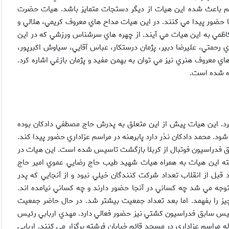
هم باعث شده اين هيات از ديگر دستجات متمايز باشد. هيات حضرت
حضور پيدا مي کنند. در اين هيات مداح هاي معروف کريمي، هلالي و
کاظمي به اين هيات مي آيند. از چهره هاي سرشناس ورزشي که در اين
رحمتي، عليرضا دبير، پژمان درستکار، عباس آقايي، سياوش اکبرپور،
ي معروف هنري نيز مي توان به بهمن مفيد و پژمان بازغي اشاره کرد.
ده شده است.
کرد. اين هيات پيش از اين متعلق به پدرش حاج مصطفي دادکان بوده
شود. محمد دادکان نذر دارد پابرهنه در مراسم عزاداري حضور پيدا کند.
ق فدراسيون فوتبال از کربلا بازگشت تاسيس شده است. اين هيات در
ته اين هيات به همراه هيات شهيد طيب حاج رضايي عموي امير حاج
 قبل از انقلاب تعداد شرکت کنندگان خيلي نبود و از آنجايي که پدر
وجه مي شد چه کساني در آنجا حضور دارند و چه کساني نيامده اند.
يز را بفهمد. اما بعد تعداد جمعيت بيشتر شد. در حال حاضر جمعيت
رئيس سابق فدراسيون کشتي نيز حضور فعالي دارد. مهدي اربابي رئيس
 مراسم عزاداري در مسجد قائم خيابان فرشته برگزار مي کنند. اربابي