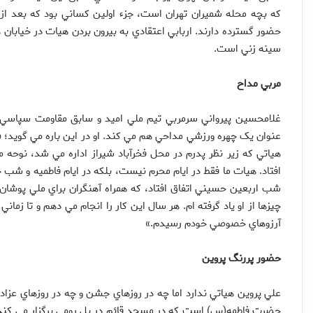
که بچه محله شميران تهران است، جزء اولين کساني بود که بعد از 
حضور گسترده دارند. اربابي اعتقادي به بيرون بردن هيات در خيابان ه
سينه زني است.
مربي مداح
غلامحسين پيرواني سرمربي تيم ملي اميد و سابق مقاومت سپاسي 
هياتي که زير نظر پدرم در محل فخرآباد شيراز اداره مي شد، نوحه مي
افتاد. هيات ما فقط در ايام محرم نيست، بلکه در ايام فاطميه و شب 
شب اربعين حسيني اتفاق افتاد، که همراه آهنگران براي ملي پوشان
چيزها از او ياد گرفته ام. هر سال اين کار را انجام مي دهم و تا زمان
آرزوهاي خصوصي خودم رسيدم.»
حضور پررنگ پروين
علي پروين هياتي ندارد اما چه در روزهاي جشن و چه در روزهاي عزادا
حضرت فاطمه(س) است که در مسجد قائم در پل رومي برگزار مي کند.