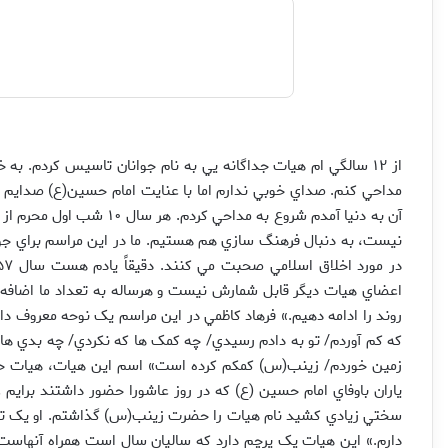
از ۱۲ سالگي ام هيات جداگانه يي به نام جوانان تاسيس کردم. ب
مداحي کنم. صداي خوبي ندارم اما با عنايت امام حسين(ع) صدايم ب
آن به دنيا آمدم شروع به مدا
اعضاي هيات ديگر قابل شمارش نيست و هرساله به تعداد ما اضافه م
روند را ادامه دهيم.» فرهاد کاظمي در اين مراسم يک نوحه معروف د
که کم آوردم/ تو به دادم رسيدي/ چه کمک ها که نکردي/ چه بدي ها
زمين خوردم/ زينب(س) کمکم کرده است» اسم اين هيات، هيات حض
ياران باوفاي امام حسين (ع) که در روز عاشورا حضور داشتند برايم
سختي زيادي کشيد نام هيات را حضرت زينب(س) گذاشتم. او يک تنه
دارم.» اين هيات يک پرچم دارد که ساليان سال است همراه آنهاست