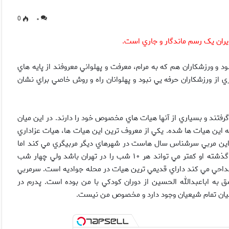
0
۰
ران يک رسم ماندگار و جاري است.
و ورزشکاران هم که به مرام، معرفت و پهلواني معروفند از پايه هاي
 حساب مي آيند. تا ۶۰ سال گذشته خبري از ورزشکاران حرفه يي نبود و پهلوانان راه و روش خاصي براي نشان
فتند و بسياري از آنها هيات هاي مخصوص خود را دارند. در اين ميان
 اين هيات ها شده. يکي از معروف ترين اين هيات ها، هيات عزاداري
د اين مربي سرشناس سال هاست در شهرهاي ديگر مربيگري مي کند اما
براي دهه اول محرم خود را به تهران مي رساند. البته طي سال هاي گذشته او کمتر مي تواند هر ۱۰ شب را در تهران باشد ولي چهار شب
م مداحي مي کند داراي قديمي ترين هيات در محله جواديه است. سرمربي
ه اباعبدالله الحسين از دوران کودکي با من بوده است. پدرم در
 ميان تمام شيعيان وجود دارد و مخصوص من نيست.