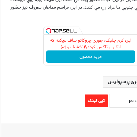
جنوبي ها عزاداري مي کنند. در اين مراسم مداحان معروف نيز حضور
این کرم جلبک، جوری چروکاتو صاف میکنه که
انگار بوتاکس کردی!(تخفیف ویژه)
خرید محصول
ری پرسپولیس
کپی لینک