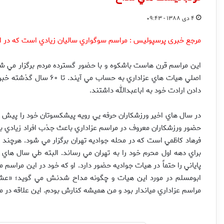
۴ دی ۱۳۸۸ - ۰۹:۴۳
مرجع خبری پرسپولیس : مراسم سوگواري ساليان زيادي است که در اي
اين مراسم قرن هاست باشکوه و با حضور گسترده مردم برگزار مي شود 
اصلي هيات هاي عزاداري به
دادن ارادت خود به اباعبدالله داشتند.
در سال هاي اخير ورزشکاران حرفه يي رويه پيشکسوتان خود را پيش گر
حضور ورزشکاران معروف در مراسم عزاداري باعث جذب افراد زيادي به
فرهاد کاظمي است که در محله جواديه تهران برگزار مي شود. هرچن
پاياني را حتماً در هيات جواديه حضور دارد. او که خود در اين مراس
ابومسلم در مورد اين هيات و چگونه مداح شدنش مي گويد؛ «عشق ب
مراسم عزاداري مياندار بود و من هميشه کنارش بودم. اين علاقه در