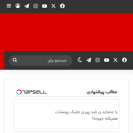
X
فیس بوک
یوتیوب
اینستاگرام
تلگرام
ورود
ساید
X
فیس بوک
یوتیوب
اینستاگرام
تلگرام
تغییر پوسته
جستجو
برای
مطالب پیشنهادی
با عصاره ی ضد پیری جلبک پوستت
همیشه جوونه!