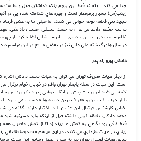
جدا مي کند. البته نه فقط اين پرچم بلکه نداشتن طبل و علامت 
زينب(س) بسيار پرطرفدار است و چهره هاي شناخته شده يي در آنجا 
مجيد بني فاطمه نوحه خواني مي کنند. اما خيلي ها به عشق فرهاد 
مراسم حضور دارند مي توان به حميد استيلي، حسين بادامکي، مهدي 
غلامرضا محمدي، عباس جديدي و عليرضا رضايي اشاره کرد. از چهره ها
در سال هاي گذشته علي دايي نيز در بعضي مواقع در اين مراسم دي
دادکان پيرو راه پدر
از ديگر هيات معروف تهران مي توان به هيات محمد دادکان اشاره 
است. اين هيات در محله پاچنار تهران واقع در خيابان خيام برگزار مي 
گفته مي شود اين هيات پيش از انقلاب وقتي پدر دادکان رئيس ساب
بازار جزء بزرگ ترين و معروف ترين دسته ها محسوب مي شود. الب
رضايي کارشناس فوتبال اين عنوان را در اختيار دارند. گفته مي شود
محمد دادکان حافظه خوبي داشته قبل از اينکه وارد حسينيه شود مت
فقط کافي بود نگاهي به کفش ها بيندازد تا از کفش حاضران همه چ
زيادي در هيات عزاداري مي کنند. در اين مراسم محمدرضا طالقاني 
سابق هيات فوتبال تهران نيز به همراه اعضاي سابق اين هيات هرساله