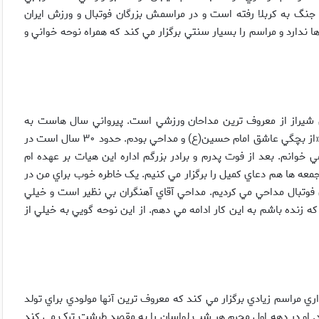
جنگ به کربلا رفته است و در مراسمش بزرگان فوتبال و ورزش ايران
ا ندارد و مراسم را بسيار سنتي برگزار مي کند که همراه نوحه خواني و
شيراز از معروف ترين مداحان ورزشي است. پيرواني سال هاست به
عنوان يک چهره ورزشي مداحي هم مي کند. او در اين باره مي گويد؛ «از بچگي عاشق امام حسين(ع) و مداحي بودم. حدود ۳۰ سال است در
 خوانم. بعد از فوت پدرم و برادر بزرگم اداره اين هيات بر عهده ام
جمعه ها هم دعاي کميل را برگزار مي کنيم. يک خاطره خوب براي من در
 فوتبال مداحي مي کرديم. مداحي آقاي آهنگران بي نظير است و خيلي
ي که زنده باشم به اين کار ادامه مي دهم. از اين نوحه گويي به خيلي از
ري مراسم زيادي برگزار مي کند که معروف ترين آنها مولودي براي تولد
 او در دهه اول محرم هر شب لواسان را به مقصد طرشت ترک مي کند