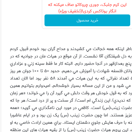
این کرم جلبک، جوری چروکاتو صاف میکنه که
انگار بوتاکس کردی!(تخفیف ویژه)
خرید محصول
ه خاطر اينکه همه خجالت مي کشيدند و مداح گران بود خودم قبول کردم
ه دل شيفتگان آقا نشست. از آن موقع در هيات مان در جواديه که در
حي کردم. هر سال ۱۰ شب اول محرم از پنج بعدازظهر در آنجا حضور دارم. البته کار ما فقط سينه زني و عزاداري
نيست، به دنبال فرهنگ سازي هم هستيم. ما در اين مراسم براي جوانان فلسفه شهادت را آموزش مي دهيم. حدود ۵۰ تا ۱۰۰ جوان هر روز
در مورد اخلاق اسلامي صحبت مي کنند. دقيقاً يادم هست سال ۵۷ تعداد نفراتي که به اين هيات مي آمدند ۵۸ نفر بود اما الان تعداد
ي شود و من از اين مساله بسيار خوشحالم. اميدوارم بتوانيم همين
ارد که به قول خودش هر وقت دلش مي گيرد آن را مي خواند؛ «هر زمان
 که نديدي/ اين زندگي ام است/ گر سخت و پر از درد است/ هر جا که
رت زينب(س) است. کاظمي در مورد اين نامگذاري مي گويد؛ «همه
 عزيز هستند. اما چون حضرت زينب (س) يک زن بود و در ايام عاشورا
 با حرف هايش جلوي دشمنان ايستاد. براي همين ارادت خاصي به او
. اين پرچم هيات حضرت زينب (س) را از بقيه هيات هاي اين منطقه