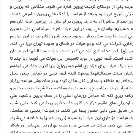
رب يکي از دوستان نزديک پروين اداره مي شود. هنگامي که پروين و
ني شروع مي شود و بعد از مراسم با کمک مالي پروين شام مي دهند.
 بعد از عاشورا ادامه دارد. پروين در لواسان در زيرزمين خانه اش هم
 حسينيه لواسان مي رود. در اين هيات افراد سرشناسي مثل حسين
 مي کنند. تا چند سال پيش مرحوم حميد شيرزادگان نيز در اين مراسم
زاداري شرکت مي کند و دو هيات در شمال و جنوب تهران برپا مي کند.
۱۰ شب ايام سوگواري امام حسين(ع) را در محله نازي آباد مي گذراند، در هيات سيدالشهدا در ميدان
ه است. قلعه نويي در مورد تاسيس اين هيات مي گويد؛ «با چند تا
 است يک هيات براي عزاداري امام حسين(ع) برپا کنيم. حالا نمي خواهم
بانيان هيات سيدالشهدا بودم.» البته قلعه نويي در خيابان جردن محل
 حاضر به منطقه پاسداران نقل مکان کرده و در ساقدوش مراسم برگزار
 محله پايين مان باشم، چون نسبت به هيات سيدالشهدا تعصب دارم و
نامه ريزي کنم که حداقل روزهاي اصلي را در محله پايين باشم.» علي
ت اردبيلي هاي مقيم مرکز در گلوبندک حضور پيدا مي کند. دايي شب
ن سابق علي دايي حضور پيدا مي کنند. در هيات اردبيلي ها علامت،
ند. مراسم عزاداري اين هيات به سينه زني در حسينيه خلاصه مي شود.
سفر مي کند. هيات خوزستاني هاي مقيم تهران نيز ميهمانان ورزشکار
شکاران در اين هيات حضور پيدا مي کنند. اين هيات روبه روي فروشگاه