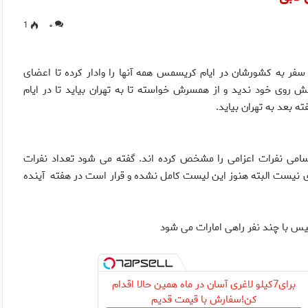
1
۰
ر به كشورشان در ايام كريسمس همه آنها را وادار كرده تا اعضاى
پيش روى خود نديد و از همسرش خواسته تا به تهران بيايد تا در ايام
 بعد به تهران بيايد.
سامى نفرات اعزامى را مشخص كرده اند. گفته مى شود تعداد نفرات
ن ليست خبرى نيست البته هنوز اين ليست كامل نشده و قرار است در هفته آينده
وليس با چند نفر راهى امارات مى شود
برای7کیلو لاغری آسان در ماه همین حالا اقدام
کن!سفارش با قیمت قدیم