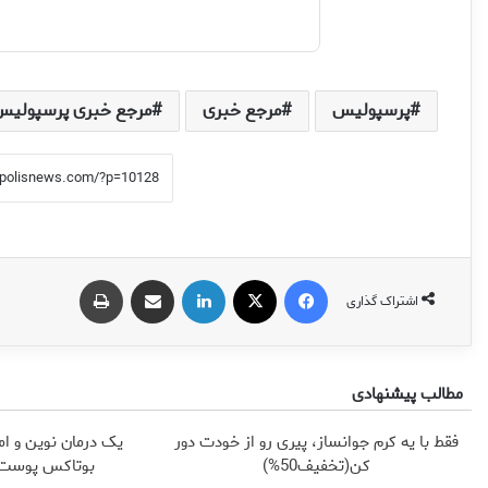
پرسپولیس
مرجع خبری
مرجع خبری پرسپولیس
فیس بوک
X
لینکدین
اشتراک گذاری از طریق ایمیل
چاپ
اشتراک گذاری
مطالب پیشنهادی
فقط با یه کرم جوانساز، پیری رو از خودت دور
یک درمان نوین و ام
کن(تخفیف50%)
بوتاکس پوست ر