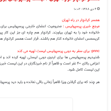
۴ دی ۱۳۸۸ - ۱۰:۰۲
همسر كرانچار در راه تهران
مرجع خبری پرسپولیس :
محروميت اعضاى خارجى پرسپوليس براى سف
خانواده خود را به تهران بياورند. كرانچار هم چاره اى جز اين كار 
كريسمس اعضاى خانواده كنار هم باشند. قرار است همسر كرانچار هفته
pnnc:
براى سفر به دوبى پرسپوليس ليست تهيه مى كند
شنيديم پرسپوليسى ها براى اردوى دوبى ليستى تهيه كرده اند و ا
اعزامى بالاى ۴۰ نفر است و ظاهراً از نام خبرنگاران در اي
اين ليست كامل شود.
هر چند كه براى گرفتن ويزا ظاهراً زمانى باقى نمانده و بايد ديد پرسپ