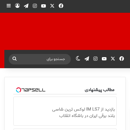
X
فیس بوک
یوتیوب
اینستاگرام
تلگرام
ورود
ساید
X
فیس بوک
یوتیوب
اینستاگرام
تلگرام
تغییر پوسته
جستجو
برای
مطالب پیشنهادی
بازدید از IM LS7 لوکس ترین شاسی
بلند برقی ایران در باشگاه انقلاب