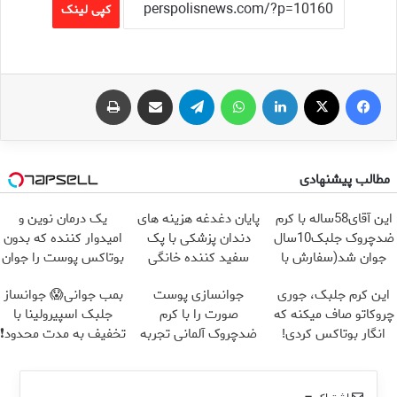
کپی لینک
فیس بوک
X
لینکدین
واتس آپ
تلگرام
اشتراک گذاری از طریق ایمیل
چاپ
مطالب پیشنهادی
این آقای58ساله با کرم
پایان دغدغه هزینه های
یک درمان نوین و
ضدچروک جلبک10سال
دندان پزشکی با پک
امیدوار کننده که بدون
جوان شد(سفارش با
سفید کننده خانگی
بوتاکس پوست را جوان
تخفیف)
می کند
این کرم جلبک، جوری
جوانسازی پوست
بمب جوانی😱 جوانساز
چروکاتو صاف میکنه که
صورت را با کرم
جلبک اسپیرولینا با
انگار بوتاکس کردی!
ضدچروک آلمانی تجربه
تخفیف به مدت محدود❗
(تخفیف ویژه)
کنید!