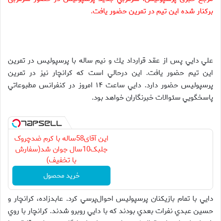
برکنار شده این تیم در تمرين حضور يافت.
علي دايي پس از عقد قرارداد يك و نيم ساله با پرسپوليس در تمرين
اين تيم حضور يافت. اين درحالي است كه كرانچار نيز در تمرين
پرسپوليس حضور دارد. دايي ساعت ۱۴ امروز در كنفرانس مطبوعاتي
پاسخگويي سئوالات خبرنگاران خواهد بود.
این آقای58ساله با کرم ضدچروک
جلبک10سال جوان شد(سفارش
با تخفیف)
خرید محصول
دايي با تمام بازيكنان پرسپوليس احوال‌پرسي كرد. عابدزاده، كرانچار و
حسين عبدي نفرات بعدي بودند كه با دايي روبرو شدند. كرانچار با روي