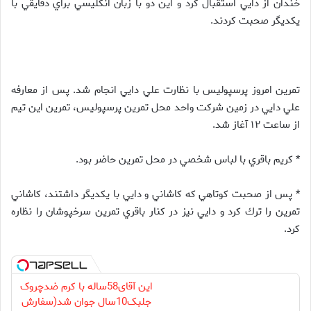
خندان از دايي استقبال كرد و اين دو با زبان انگليسي براي دقايقي با
يكديگر صحبت كردند.
تمرين امروز پرسپولیس با نظارت علي دايي انجام شد. پس از معارفه
علي دايي در زمين شركت واحد محل تمرين پرسپوليس، تمرين اين تيم
از ساعت ۱۲ آغاز شد.
* كريم باقري با لباس شخصي در محل تمرين حاضر بود.
* پس از صحبت كوتاهي كه كاشاني و دايي با يكديگر داشتند، كاشاني
تمرين را ترك كرد و دايي نيز در كنار باقري تمرين سرخپوشان را نظاره
كرد.
این آقای58ساله با کرم ضدچروک
جلبک10سال جوان شد(سفارش