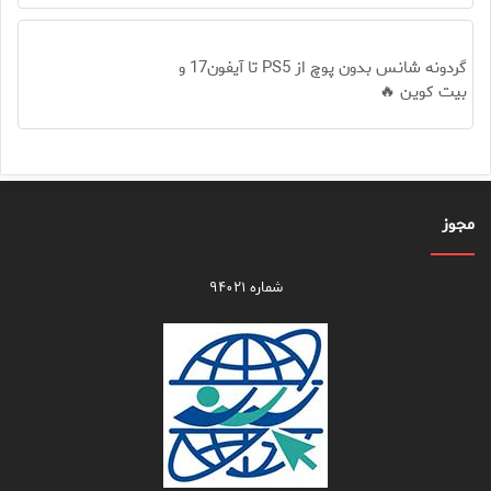
گردونه شانس بدون پوچ از PS5 تا آیفون17 و
بیت کوین 🔥
مجوز
شماره ۹۴۰۲۱