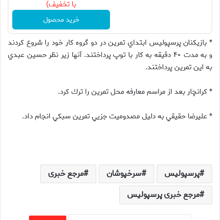
با تخفیف)
خرید محصول
* بازيكنان پرسپوليس ابتداي تمرين در دو گروه كار خود را شروع كردند
و به مدت ۴۰ دقيقه به كار با توپ پرداختند. آنها زير نظر حسين عبدي
به اين تمرين پرداختند.
* كرانچار بعد از مراسم معارفه محل تمرين را ترك كرد.
* عليرضا حقيقي به دليل مصدوميت جزيي تمرين سبكي انجام داد.
پرسپولیس
سرخپوشان
مرجع خبری
مرجع خبری پرسپولیس