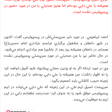
هميشه با علي دايي بوده‌ام اما هنوز صحبتي با من در مورد حضور در
پرسپوليس نشده است.
احمد ابراهيمي در مورد خبر سرپرستي‌اش در پرسپوليس گفت: اكنون
در شهر دامغان و مشغول برگزاري مراسم عزاداري امام حسين(ع)
هستم. در دامغان هميشه روز بعد از عاشورا هم عزاداري انجام مي‌شود.
در حال حاضر نيز با من صحبتي در مورد سرپرستي پرسپوليس نشده
است.
وي در مورد اينكه اگر به او چنين سمتي پيشنهاد شود قبول خواهد كرد
يا نه اظهار داشت: من هميشه با علي دايي بوده‌ام. با اين حال در اين
زمينه حبيب كاشاني بايد تصميم بگيرد.
سرپرست اسبق تيم ملي در اين زمينه كه علي دايي مي‌تواند در تيم
پرسپوليس موفق شود يا نه عنوان كرد: صددرصد مطمئنم دايي در اين
تيم به موفقيت مي‌رسد.