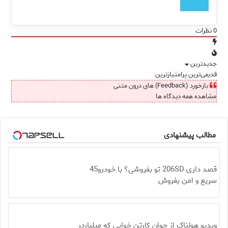
0
نظرات
جدیدترین
قدیمی‌ترین
پرامتیازترین
بازخورد (Feedback) های درون متنی
مشاهده همه دیدگاه ها
مطالب پیشنهادی
قصد داری 206SD تو بفروشی؟ با خودرو45
سریع و امن بفروش
ویدیو هولناک از جوان کارتن خوابی که میلیاردر