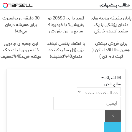
مطالب پیشنهادی
پایان دغدغه هزینه های
قصد داری 206SD تو
30 دقیقه‌ای بواسیرت
دندان پزشکی با پک
بفروشی؟ با خودرو45
برای همیشه درمان
سفید کننده خانگی
سریع و امن بفروش
می‌شه!
برای فروش بیشتر،
با اعتماد بنفس لبخند
این جعبه ی جادویی
همین حالا اقدام کن (
بزن (ژل سفیدکننده
خنده رو رو لبات حک
ثبت نام کن )
دندان40%تخفیف)
میکنه خرید40%تخفیف
اشتراک
مطلع شدن