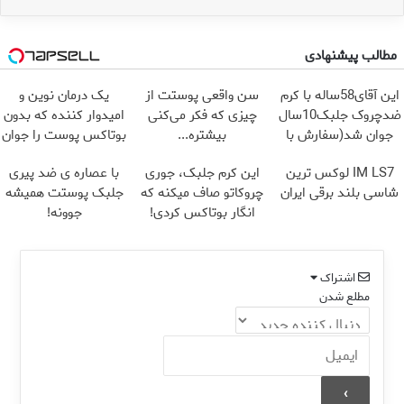
مطالب پیشنهادی
این آقای58ساله با کرم
سن واقعی پوستت از
یک درمان نوین و
ضدچروک جلبک10سال
چیزی که فکر می‌کنی
امیدوار کننده که بدون
جوان شد(سفارش با
بیشتره...
بوتاکس پوست را جوان
تخفیف)
می کند
IM LS7 لوکس ترین
این کرم جلبک، جوری
با عصاره ی ضد پیری
شاسی بلند برقی ایران
چروکاتو صاف میکنه که
جلبک پوستت همیشه
انگار بوتاکس کردی!
جوونه!
(تخفیف ویژه)
اشتراک
مطلع شدن