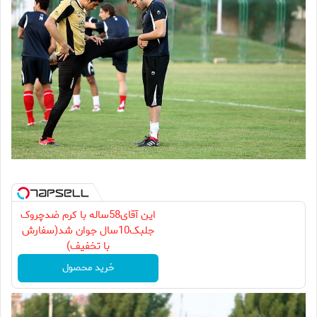
این آقای58ساله با کرم ضدچروک
جلبک10سال جوان شد(سفارش
با تخفیف)
خرید محصول