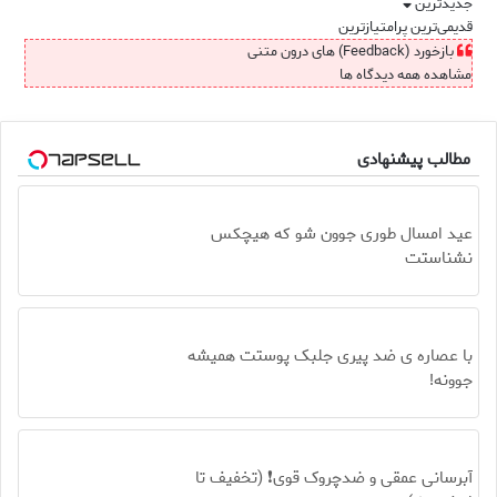
جدیدترین
قدیمی‌ترین
پرامتیازترین
بازخورد (Feedback) های درون متنی
مشاهده همه دیدگاه ها
مطالب پیشنهادی
عید امسال طوری جوون شو که هیچکس
نشناستت
با عصاره ی ضد پیری جلبک پوستت همیشه
جوونه!
آبرسانی عمقی و ضدچروک قوی❗ (تخفیف تا