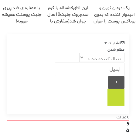
میکنه
یک درمان نوین و
این آقای58ساله با کرم
با عصاره ی ضد پیری
امیدوار کننده که بدون
ضدچروک جلبک10سال
جلبک پوستت همیشه
بوتاکس پوست را جوان
جوان شد(سفارش با
جوونه!
می کند
تخفیف)
اشتراک
مطلع شدن
0
نظرات