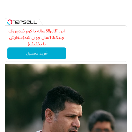
این آقای58ساله با کرم ضدچروک
جلبک10سال جوان شد(سفارش
با تخفیف)
خرید محصول