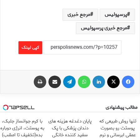
پرسپولیس
مرجع خبری
مرجع خبری پرسپولیس
کپی لینک
فیس بوک
X
لینکدین
واتس آپ
تلگرام
اشتراک گذاری از طریق ایمیل
چاپ
مطالب پیشنهادی
تنها روش طبیعی که
پایان دغدغه هزینه های
با کرم جوانساز جلبک،
پوستت رو بصورت
دندان پزشکی با پک
به پوستت، انرژی دوباره
عمقی ابرسانی و نرم
سفید کننده خانگی
بده(تخفیف تا امشب)