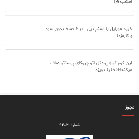
امشب🔥)
خرید موبایل با اسنپ پی | در ۴ قسط بدون سود
و کارمزد!
این کرم گیاهی،مثل اتو چروکای پوستتو صاف
میکنه!+تخفیف ویژه
مجوز
شماره ۹۴۰۲۱