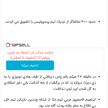
حدود ۲۰۰ تماشاگر از نزديك تيم پرسپوليس را تشويق مي كردند.
لبخند جذاب تر، اعتماد به نفس
بیشتر🦷 (تخفیف تا امشب)
تخفیف ویژه!
در دقيقه ۶۷ ميثم بائو پاس دريافتي از طرف هادي نوروزي را به
زي ديرك دروازه زد كه در برگشت از خط گذشت ولي داور اعتقادي
به گل شدن اين توپ نداشت.
ابراهيم قاسمپور مربي تيم حتا از اينكه چندين بازيكن تيم اش
بي اطلاع به سفر رفته بودند گله مند بود.