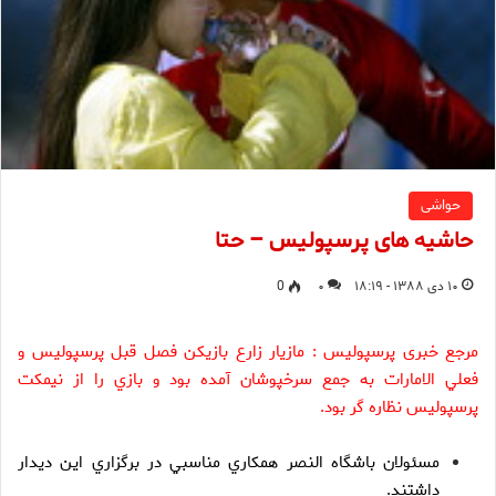
حواشی
حاشیه های پرسپولیس – حتا
۱۰ دی ۱۳۸۸ - ۱۸:۱۹
۰
0
مرجع خبری پرسپولیس : مازيار زارع بازيكن فصل قبل پرسپوليس و
فعلي الامارات به جمع سرخپوشان آمده بود و بازي را از نيمكت
پرسپوليس نظاره گر بود.
مسئولان باشگاه النصر همكاري مناسبي در برگزاري اين ديدار
داشتند.