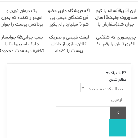
این آقای58ساله با کرم
اگه فروشگاه داری عضو
یک درمان نوین و
ضدچروک جلبک10سال
فروشندگان دیجی پی
امیدوار کننده که بدون
جوان شد(سفارش با
شو 3 میلیارد وام بگیر
بوتاکس پوست را جوان
تخفیف)
می کند
چربیسوزی که شگفتی
لیفت طبیعی و تحریک
بمب جوانی😱 جوانساز
لاغری آسان را رقم زد!
کلاژن‌سازی از داخل
جلبک اسپیرولینا با
پوست با 24ماه
تخفیف به مدت محدود❗
ماندگاری ✅ جوان شو
اشتراک
مطلع شدن