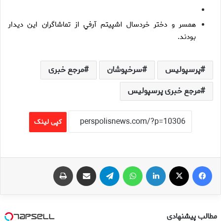
همسر و دختر خردسال اشپيتم آرفي از تماشاگران اين ديدار
بودند.
پرسپولیس
سرخپوشان
مرجع خبری
مرجع خبری پرسپولیس
کپی لینک
فیس بوک
X
لینکدین
واتس آپ
تلگرام
اشتراک گذاری از طریق ایمیل
چاپ
مطالب پیشنهادی