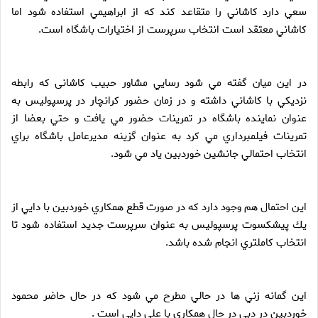
سعي دارد كاشاني را متقاعد كند كه از ابراهيمي استفاده شود اما
كاشاني معتقد است انتخاب سرپرست از اختيارات باشگاه است.
در اين ميان گفته مي شود رسايي مشاور حبیب کاشانی كه رابطه
نزديكي با كاشاني داشته و در زمان حضور كرانچار در پرسپوليس به
عنوان نماينده باشگاه در تمرينات حضور مي يافت و حتي بعضا از
تمرينات فيلمبرداري مي كرد به عنوان گزينه مديرعامل باشگاه براي
انتخاب احتمالي جانشين خوردبين ياد مي شود.
اين احتمال هم وجود دارد كه در صورت قطع همكاري خوردبين با دايي از
يك پيشكسوت پرسپوليس به عنوان سرپرست جديد استفاده شود تا
انتخاب كاملتري انجام شده باشد.
اين گمانه زني ها در حالي مطرح مي شود كه در حال حاضر محمود
خوردبين در دبي در حال همكاري با علي دايي است .