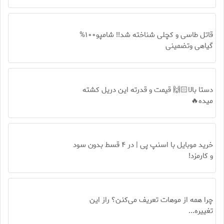
قاتل طاسی و کچلی شناخته شد!! شامپو۱۰۰%
گیاهی وتضمینی
دستا بالا🙌🏻 قیمت و قدرته این دریل کشته
میده🔥
خرید موبایل با اسنپ پی | در ۴ قسط بدون سود
و کارمزد!
چرا همه از موهات تعریف می‌کنن؟ راز این
تغییره...