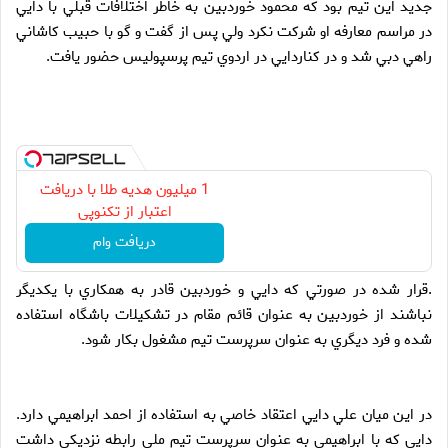
جديد اين تيم بود كه محمود خوردبين به خاطر اختلافات قبلي با دايي
در مراسم معارفه او شركت نكرد ولي پس از گفت و گو با حبيب كاشاني
راهي دبي شد و در كناردايي در اردوي تيم پرسپوليس حضور يافت.
1 میلیون هدیه طلا با دریافت
اعتبار از تکنوپی
دریافت وام
.قرار شده در صورتي كه دايي و خوردبين قادر به همكاري با يكديگر
نباشند از خوردبين به عنوان قائم مقام در تشكيلات باشگاه استفاده
شده و فرد ديگري به عنوان سرپرست تيم مشغول بكار شود.
در اين ميان علي دايي اعتقاد خاصي به استفاده از احمد ابراهيمي دارد.
دايي كه با ابراهيمي به عنوان سرپرست تيم ملي رابطه نزديكي داشت