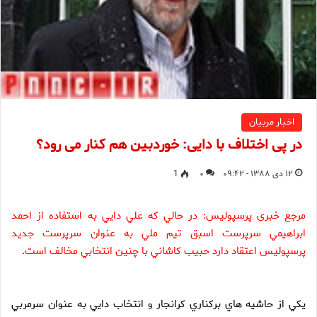
اخبار مربیان
در پی اختلاف با دایی: خوردبین هم کنار می رود؟
۱۲ دی ۱۳۸۸ - ۰۹:۴۲
۰
1
مرجع خبری پرسپولیس: در حالي كه علي دايي به استفاده از احمد
ابراهيمي سرپرست اسبق تيم ملي به عنوان سرپرست جديد
پرسپوليس اعتقاد دارد حبيب كاشاني با چنين انتخابي مخالف است.
يكي از حاشيه هاي بركناري كرانجار و انتخاب دايي به عنوان سرمربي