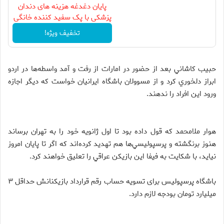
پایان دغدغه هزینه های دندان
پزشکی با پک سفید کننده خانگی
تخفیف ویژه!
حبيب كاشاني بعد از حضور در امارات از رفت و آمد واسطه‌ها در اردو
ابراز دلخوري كرد و از مسوولان باشگاه ايرانيان خواست كه ديگر اجازه
ورود اين افراد را ندهند.
هوار ملامحمد كه قول داده بود تا اول ژانويه خود را به تهران برساند
هنوز برنگشته و پرسپوليسي‌ها هم تهديد كرده‌اند كه اگر تا پايان امروز
نيايد، با شكايت به فيفا اين بازيكن عراقي را تعليق خواهند كرد.
باشگاه پرسپولیس برای تسویه حساب رقم قرارداد بازیکنانش حداقل ۳
میلیارد تومان بودجه لازم دارد.