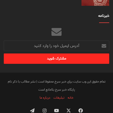
خبرنامه
آدرس
ایمیل
خود
را
وارد
کنید
تمام حقوق این وب سایت برای خبر سرخ محفوظ است | نشر مطالب با ذکر نام
پایگاه خبر سرخ بلامانع است
خانه
تبلیغات
درباره ما
فیس
X
یوتیوب
اینستاگرام
تلگرام