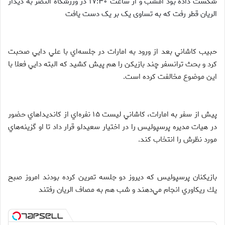
شكست داده بود امشب و از ساعت ۱۷:۳۰ در ورزشگاه النصر به ديدار
الريان قطر رفت که به تساوی یک بر یک دست یافت
حبيب كاشاني بعد از ورود به امارات در جلسه‌اي با علي دايي صحبت
كرد و بحث ترانسفر چند بازيكن را هم پيش كشيد كه البته دايي فعلا با
اين موضوع مخالفت كرده است.
پيش از سفر به امارات، كاشاني ليست ۱۵ نفره‌اي از كانديداهاي حضور
در هيات مديره پرسپوليس را در اختيار سعيدلو قرار داد تا او گزينه‌هاي
مورد نظرش را انتخاب كند.
بازيكنان پرسپوليس كه ديروز دو جلسه تمرين كرده بودند امروز صبح
يك ريكاوري انجام مي‌دهند و شب هم به مصاف الريان رفتند