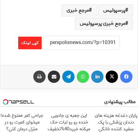
پرسپولیس
مرجع خبری
مرجع خبری پرسپولیس
کپی لینک
فیس بوک
X
لینکدین
واتس آپ
تلگرام
اشتراک گذاری از طریق ایمیل
چاپ
مطالب پیشنهادی
پایان دغدغه هزینه های
این جعبه ی جادویی
جراحی کمر ممنوع شده!
دندان پزشکی با پک
خنده رو رو لبات حک
میخوای کمرت رو در
سفید کننده خانگی
میکنه خرید40%تخفیف
منزل درمان کنی؟
((پرسش‌نامه))