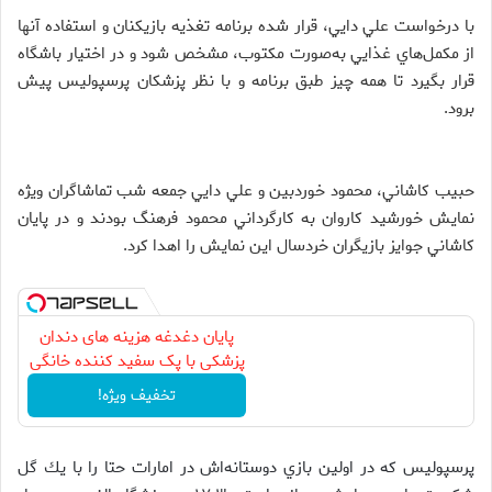
با درخواست علي دايي، قرار شده برنامه تغذيه بازيكنان و استفاده آنها
از مكمل‌هاي غذايي به‌صورت مكتوب، مشخص شود و در اختيار باشگاه
قرار بگيرد تا همه چيز طبق برنامه و با نظر پزشكان پرسپوليس پيش
برود.
حبيب كاشاني، محمود خوردبين و علي دايي جمعه شب تماشاگران ويژه
نمايش خورشيد كاروان به كارگرداني محمود فرهنگ بودند و در پايان
كاشاني جوايز بازيگران خردسال اين نمايش را اهدا كرد.
پایان دغدغه هزینه های دندان
پزشکی با پک سفید کننده خانگی
تخفیف ویژه!
پرسپوليس كه در اولين بازي دوستانه‌اش در امارات حتا را با يك گل