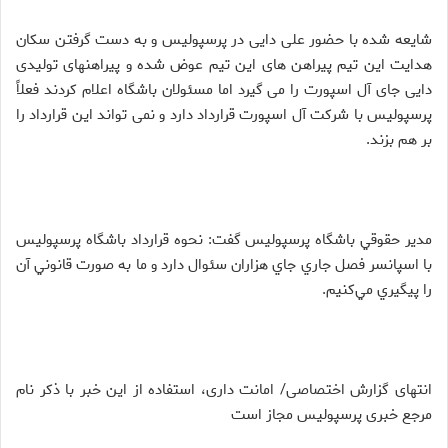
شايعه شده با حضور على دايى در پرسپوليس و به دست گرفتن سكان
هدايت اين تيم پيراهن هاى اين تيم عوض شده و پيراهنهاى توليدى
دايى جاى آل اسپورت را مى گيرد اما مسئولان باشگاه اعلام كردند فعلاً
پرسپوليس با شركت آل اسپورت قرارداد دارد و نمى تواند اين قرارداد را
بر هم بزند.
مدير حقوقي باشگاه پرسپوليس گفت: نحوه قرارداد باشگاه پرسپوليس
با اسپانسر فصل جاري جاي هزاران سئوال دارد و ما به صورت قانوني آن
را پيگيري مي‌كنيم.
انتهای گزارش اختصاصی/ امانت داری، استفاده از این خبر با ذکر نام
مرجع خبری پرسپولیس مجاز است