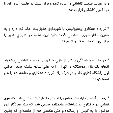
و در غياب حبيب كاشاني را آماده كرده و قرار است در جلسه امروز آن را
در اختيار كاشاني قرار بدهد.
* قرارداد همكاري پرسپوليس با شهرداري هنوز يك امضا كم دارد و به
همين خاطر حبيب كاشاني قصد دارد اين هفته در شوراي شهر با
برگزاري يك جلسه كار را تمام كند.
* در جلسه هماهنگي پيش از بازي با الريان، حبيب كاشاني پيشنهاد
انجام يك بازي دوستانه در تهران را به علي سالم عفيفه مدير اجرايي
اين باشگاه قطري داد و دو طرف يك قرارداد همكاري و تفاهمنامه را هم
امضا كردند.
* بعد از آنكه رضازاده در تماس با احمدرضا عابدزاده مدعي شد كه هيچ
نقشي در بركناري او نداشته، عابدزاده مدعي شد كه يك خبرنگار اين
موضوع را به گوش او رسانده و حتي عكسي هم از جلسه‌اي كه چنين