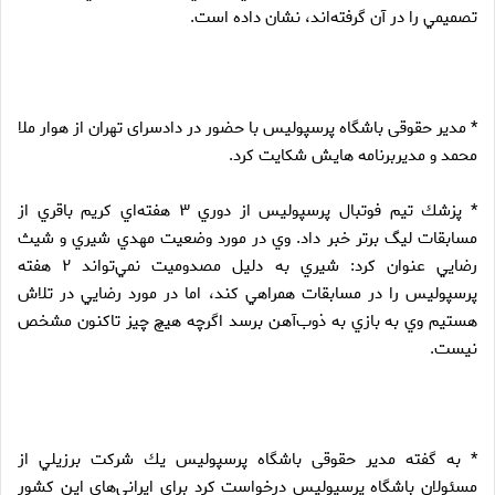
تصميمي را در آن گرفته‌اند، نشان داده است.
* مدیر حقوقی باشگاه پرسپولیس با حضور در دادسرای تهران از هوار ملا
محمد و مدیربرنامه هایش شکایت کرد.
* پزشك تيم فوتبال پرسپوليس از دوري ۳ هفته‌اي كريم باقري از
مسابقات ليگ برتر خبر داد. وي در مورد وضعيت مهدي شيري و شيث
رضايي عنوان كرد: شيري به دليل مصدوميت نمي‌تواند ۲ هفته
پرسپوليس را در مسابقات همراهي كند، اما در مورد رضايي در تلاش
هستيم وي به بازي به ذوب‌آهن برسد اگرچه هيچ چيز تاكنون مشخص
نيست.
* به گفته مدیر حقوقی باشگاه پرسپولیس يك شركت برزيلي از
مسئولان باشگاه پرسپوليس درخواست كرد براي ايراني‌هاي اين كشور