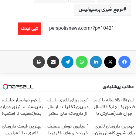
مرجع خبری پرسپولیس
کپی لینک
فیس بوک
X
لینکدین
واتس آپ
تلگرام
اشتراک گذاری از طریق ایمیل
چاپ
مطالب پیشنهادی
این آقای58ساله با کرم
آمپول های لاغری با یک
با کرم جوانساز جلبک،
ضدچروک جلبک10سال
میلیون تخفیف | ارسال
به پوستت، انرژی دوباره
جوان شد(سفارش با
از داروخانه های معتبر
بده(تخفیف تا امشب)
تخفیف)
بهترین داروهای لاغری
1 میلیون تومان تخفیف
بهترین قیمت داروهای
برای شروع کاهش وزن،
خرید داروهای لاغری با
لاغری، با ۱ میلیون