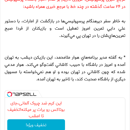
در ۲۴ ساعت گذشته در چند خط با مرجع خبری همراه باشید:
به خاطر سفر ديرهنگام پرسپوليسي‌ها در بازگشت از امارات، با دستور
علي دايي تمرين امروز تعطيل است و بازيكنان از فردا صبح
تمرين‌هاي‌شان را در تهران پي مي‌گيرند.
* به گفته مدير برنامه‌هاي هوار ملامحمد، اين بازيكن ديشب به تهران
آمده و امروز در باشگاه با حبيب كاشاني گفت‌وگو مي‌كند. هوار مدعي
شده كه چون كاشاني در تهران بوده و او هم نمي‌خواسته با مسوول
ديگري از باشگاه صحبت كند، با تاخير به تهران آمده.
این کرم ضد چروک آلمانی،جای
بوتاکس رو برات پر میکنه!تخفیف
تا امشب
تخفیف ویژه!