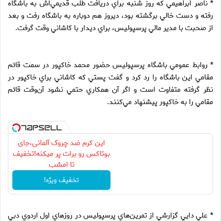
* ناصر ابراهيمي كه روز شنبه براي دريافت طلب قديمي‌اش به باشگاه
رفته و دست خالي برگشته بود، ديروز هم دوباره به باشگاه رفت و بعد
از صحبت با مدير مالي پرسپوليس، براي ديدار با كاشاني وقت گرفت.
* روابط عمومي باشگاه پرسپوليس حضور محمد خاكپور در سمت قائم
مقامي اين باشگاه را رد كرد و گفت پستي كه كاشاني براي خاكپور در
نظر گرفته متفاوت است و اگر آن همكاري حتمي نشود آن‌وقت قائم
مقامي را به خاكپور پيشنهاد مي‌كنند.
این کرم ضد چروک آلمانی،جای
بوتاکس رو برات پر میکنه!تخفیف
تا امشب
تخفیف ویژه!
* علي دايي گزارشي از تمرين‌هاي پرسپوليس در روزهاي اول اردوي دبي