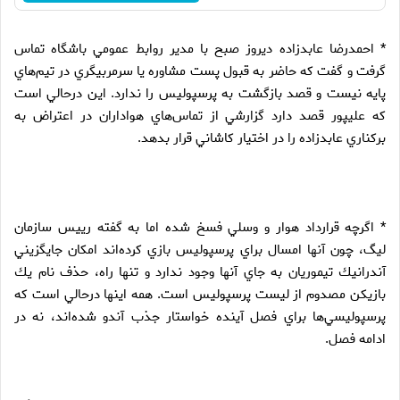
* احمدرضا عابدزاده ديروز صبح با مدير روابط عمومي باشگاه تماس
گرفت و گفت كه حاضر به قبول پست مشاوره يا سرمربيگري در تيم‌هاي
پايه نيست و قصد بازگشت به پرسپوليس را ندارد. اين درحالي است
كه عليپور قصد دارد گزارشي از تماس‌هاي هواداران در اعتراض به
بركناري عابدزاده را در اختيار كاشاني قرار بدهد.
* اگرچه قرارداد هوار و وسلي فسخ شده اما به گفته رييس سازمان
ليگ، چون آنها امسال براي پرسپوليس بازي كرده‌اند امكان جايگزيني
آندرانيك تيموريان به جاي آنها وجود ندارد
و تنها راه، حذف نام يك
بازيكن مصدوم از ليست پرسپوليس است. همه اينها درحالي است كه
پرسپوليسي‌ها براي فصل آينده خواستار جذب آندو شده‌اند، نه در
ادامه فصل.