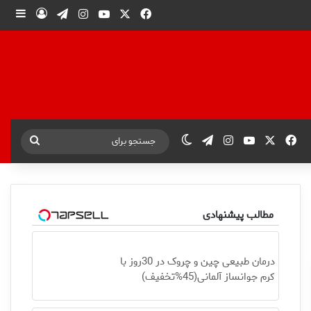
X
فیس بوک
یوتیوب
اینستاگرام
تلگرام
ورود
ساید
X
فیس بوک
یوتیوب
اینستاگرام
تلگرام
تغییر پوسته
جستجو
برای
مطالب پیشنهادی
درمان طبیعی چین و چروک در 30روز با
کرم جوانساز آلمانی(45%تخفیف)