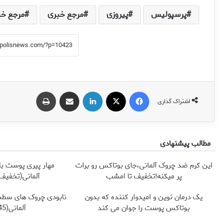
پرسپولیس
پیروزی
مرجع خبری
مرجع خ
فیس بوک
X
لینکدین
اشتراک گذاری از طریق ایمیل
چاپ
اشتراک گذاری
مطالب پیشنهادی
این کرم ضد چروک آلمانی،جای بوتاکس رو برات
مهار پیری پوست با
پر میکنه!تخفیف تا امشب
آلمانی(تخفیف 
یک درمان نوین و امیدوار کننده که بدون
نابودی چروک های سطح
بوتاکس پوست را جوان می کند
آلمانی(45%تخفیف)