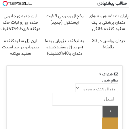
مطالب پیشنهادی
پایان دغدغه هزینه های
یخچال ویترینی 9 فوت
این جعبه ی جادویی
دندان پزشکی با پک
ایستکول (جدید)
خنده رو رو لبات حک
سفید کننده خانگی
میکنه خرید40%تخفیف
درمان بواسیر در 30
به لبخندت زیبایی بده!
این ژل سفیدکننده
دقیقه!
(خرید ژل سفیدکننده
دندوناتو در حد لمینت
دندان با40%تخفیف)
سفید میکنه
(40%تخفیف)
اشتراک
مطلع شدن