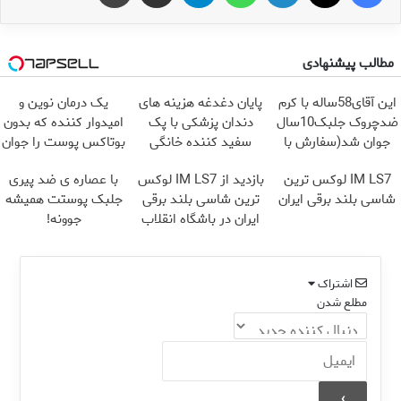
مطالب پیشنهادی
این آقای58ساله با کرم
پایان دغدغه هزینه های
یک درمان نوین و
ضدچروک جلبک10سال
دندان پزشکی با پک
امیدوار کننده که بدون
جوان شد(سفارش با
سفید کننده خانگی
بوتاکس پوست را جوان
تخفیف)
می کند
IM LS7 لوکس ترین
بازدید از IM LS7 لوکس
با عصاره ی ضد پیری
شاسی بلند برقی ایران
ترین شاسی بلند برقی
جلبک پوستت همیشه
ایران در باشگاه انقلاب
جوونه!
اشتراک
مطلع شدن