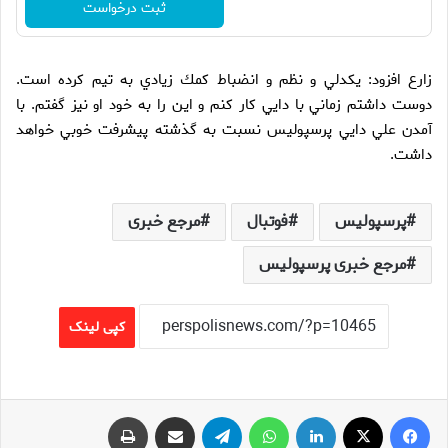
ثبت درخواست
زارع افزود: يكدلي و نظم و انضباط كمك زيادي به تيم كرده است.
دوست داشتم زماني با دايي كار كنم و اين را به خود او نيز گفتم. با
آمدن علي دايي پرسپوليس نسبت به گذشته پيشرفت خوبي خواهد
داشت.
پرسپولیس
فوتبال
مرجع خبری
مرجع خبری پرسپولیس
کپی لینک
فیس بوک
X
لینکدین
واتس آپ
تلگرام
اشتراک گذاری از طریق ایمیل
چاپ