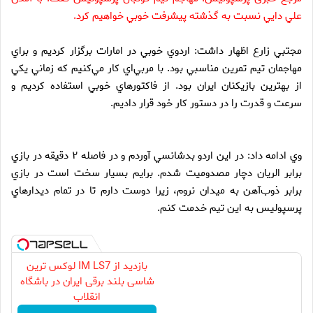
علي دايي نسبت به گذشته پيشرفت خوبي خواهيم كرد.
مجتبي زارع اظهار داشت: اردوي خوبي در امارات برگزار كرديم و براي
مهاجمان تيم تمرين مناسبي بود. با مربي‌اي كار مي‌كنيم كه زماني يكي
از بهترين بازيكنان ايران بود. از فاكتورهاي خوبي استفاده كرديم و
سرعت و قدرت را در دستور كار خود قرار داديم.
وي ادامه داد: در اين اردو بدشانسي آوردم و در فاصله ۲ دقيقه در بازي
برابر الريان دچار مصدوميت شدم. برايم بسيار سخت است در بازي
برابر ذوب‌آهن به ميدان نروم، زيرا دوست دارم تا در تمام ديدارهاي
پرسپوليس به اين تيم خدمت كنم.
بازدید از IM LS7 لوکس ترین
شاسی بلند برقی ایران در باشگاه
انقلاب