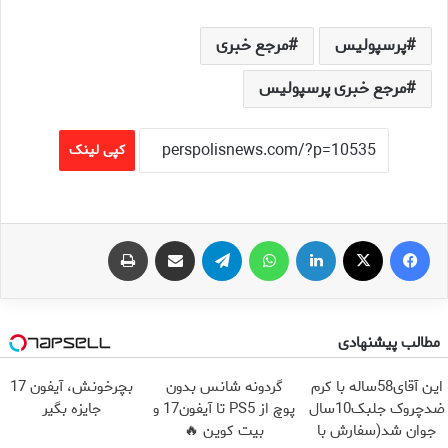
پرسپولیس
مرجع خبری
مرجع خبری پرسپولیس
کپی لینک
فیس بوک
X
لینکدین
واتس آپ
تلگرام
اشتراک گذاری از طریق ایمیل
چاپ
مطالب پیشنهادی
این آقای58ساله با کرم
گردونه شانس بدون
بچرخونش، آیفون 17
ضدچروک جلبک10سال
پوچ از PS5 تا آیفون17 و
جایزه بگیر
جوان شد(سفارش با
بیت کوین 🔥