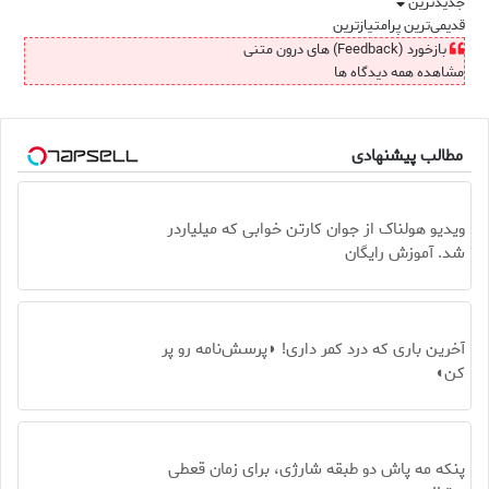
جدیدترین
قدیمی‌ترین
پرامتیازترین
بازخورد (Feedback) های درون متنی
مشاهده همه دیدگاه ها
مطالب پیشنهادی
ویدیو هولناک از جوان کارتن خوابی که میلیاردر
شد. آموزش رایگان
آخرین باری که درد کمر داری! ◗پرسش‌نامه رو پر
کن◖
پنکه مه پاش دو طبقه شارژی، برای زمان قعطی