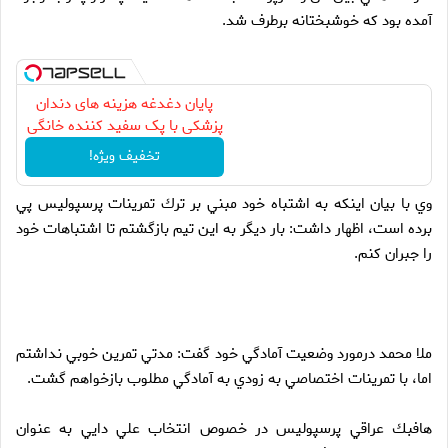
آمده بود كه خوشبختانه برطرف شد.
پایان دغدغه هزینه های دندان
پزشکی با پک سفید کننده خانگی
تخفیف ویژه!
وي با بيان اينكه به اشتباه خود مبني بر ترك تمرينات پرسپوليس پي
برده است، اظهار داشت: بار ديگر به اين تيم بازگشتم تا اشتباهات خود
را جبران كنم.
ملا محمد درمورد وضعيت آمادگي خود گفت: مدتي تمرين خوبي نداشتم
اما، با تمرينات اختصاصي به زودي به آمادگي مطلوب بازخواهم گشت.
هافبك عراقي پرسپوليس در خصوص انتخاب علي دايي به عنوان