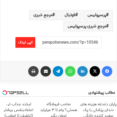
پرسپولیس
فوتبال
مرجع خبری
مرجع خبری پرسپولیس
کپی لینک
فیس بوک
X
لینکدین
واتس آپ
تلگرام
اشتراک گذاری از طریق ایمیل
چاپ
مطالب پیشنهادی
پایان دغدغه هزینه های
صاحب فروشگاه
لبخند جذاب تر،
دندان پزشکی با پک
هستی؟ وام تا ۳ میلیارد
اعتمادبنفس بیشتر
سفید کننده خانگی
تومان بگیر
(تخفیف تا امشب)