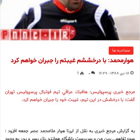
مصاحبه ها
هوارمحمد: با درخششم غیبتم را جبران خواهم کرد
۱۸ دی ۱۳۸۸ - ۱۶:۲۷
۰
1
مرجع خبری پرسپولیس: هافبك عراقي تيم فوتبال پرسپوليس تهران
گفت: با درخشش در اين تيم، غيبت خود را جبران خواهم كرد.
به گزارش مرجع خبری به نقل از ایرنا هوار ملامحمد عصر جمعه افزود :
سوء تفاهمي بين من و سرپرست باشگاه همانند يك پسر و پدر به وجود