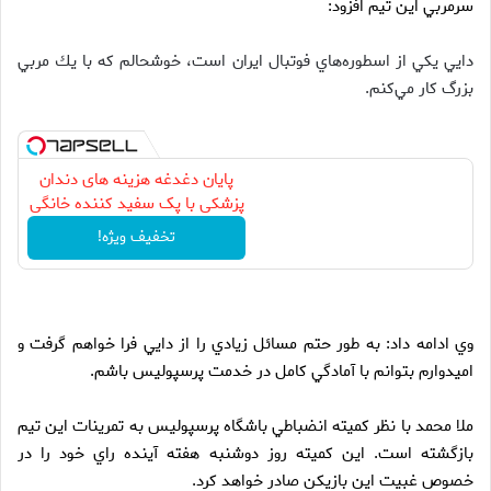
سرمربي اين تيم افزود:
دايي يكي از اسطوره‌هاي فوتبال ايران است، خوشحالم كه با يك مربي
بزرگ كار مي‌كنم.
پایان دغدغه هزینه های دندان
پزشکی با پک سفید کننده خانگی
تخفیف ویژه!
وي ادامه داد: به طور حتم مسائل زيادي را از دايي فرا خواهم گرفت و
اميدوارم بتوانم با آمادگي كامل در خدمت پرسپوليس باشم.
ملا محمد با نظر كميته انضباطي باشگاه پرسپوليس به تمرينات اين تيم
بازگشته است. اين كميته روز دوشنبه هفته آينده راي خود را در
خصوص غبيت اين بازيكن صادر خواهد كرد.