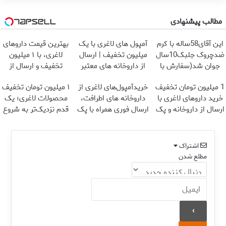
مطالب پیشنهادی
این آقای58ساله با کرم
آمپول های لاغری با یک
بهترین قیمت داروهای
ضدچروک جلبک10سال
میلیون تخفیف | ارسال
لاغری، با ۱ میلیون
جوان شد(سفارش با
از داروخانه های معتبر
تخفیف و ارسال از
تخفیف)
داروخانه‌
1 میلیون تومان تخفیف
خریدآمپول‌های لاغری از
۱ میلیون تومان تخفیف
خرید داروهای لاغری با
داروخانه های اطرافت،
محصولات لاغری؛ یک
ارسال از داروخانه و پک
ارسال فوری همراه با پک
قدم نزدیک‌تر به شروع
یخ!
یخ!
کاهش وزن
اشتراک
مطلع شدن