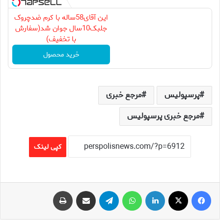
این آقای58ساله با کرم ضدچروک
جلبک10سال جوان شد(سفارش
با تخفیف)
خرید محصول
پرسپولیس
مرجع خبری
مرجع خبری پرسپولیس
کپی لینک
فیس بوک
X
لینکدین
واتس آپ
تلگرام
اشتراک گذاری از طریق ایمیل
چاپ