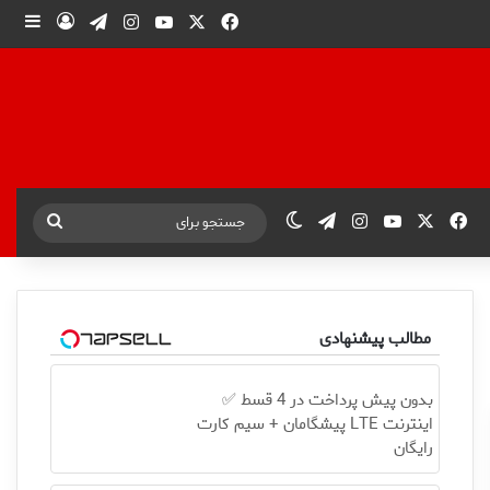
X
فیس بوک
یوتیوب
اینستاگرام
تلگرام
ورود
ساید
X
فیس بوک
یوتیوب
اینستاگرام
تلگرام
تغییر پوسته
جستجو
برای
مطالب پیشنهادی
بدون پیش پرداخت در 4 قسط ✅
اینترنت LTE پیشگامان + سیم کارت
رایگان