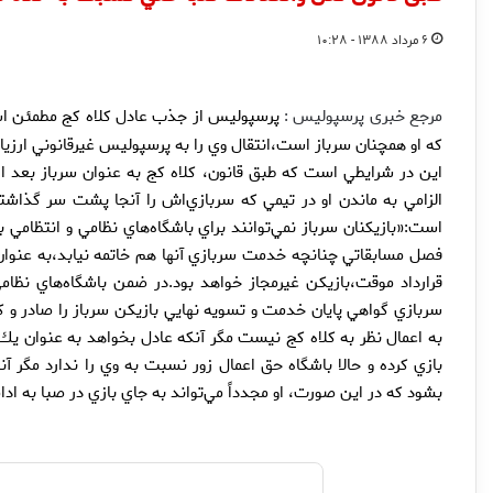
۶ مرداد ۱۳۸۸ - ۱۰:۲۸
مرجع خبری پرسپولیس :
پرسپوليس از جذب عادل كلاه كج مطمئن است
كه او همچنان سرباز است،‌انتقال وي را به پرسپوليس غيرقانوني ارزيا
اين در شرايطي است كه طبق قانون، كلاه كج به عنوان سرباز بعد از
است:«بازيكنان سرباز نمي‌توانند براي باشگاه‌هاي نظامي و انتظامي بي
فصل مسابقاتي چنانچه خدمت سربازي آنها هم خاتمه نيابد،‌به عنوان
قرارداد موقت،‌بازيكن غيرمجاز خواهد بود.در ضمن باشگاه‌هاي نظا
سربازي گواهي پايان خدمت و تسويه نهايي بازيكن سرباز را صادر و كت
به اعمال نظر به كلاه كج نيست مگر آنكه عادل بخواهد به عنوان يك ب
بازي كرده و حالا باشگاه حق اعمال زور نسبت به وي را ندارد مگر آن
بشود كه در اين صورت، او مجدداً مي‌تواند به جاي بازي در صبا به اد