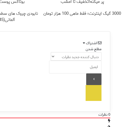
پر میکنه!تخفیف تا امشب
بوتاکس پوست ر
3000 گیگ اینترنت؛ فقط ماهی 100 هزار تومان
نابودی چروک های سطح
آلمانی(45%تخفیف)
اشتراک
مطلع شدن
0
نظرات