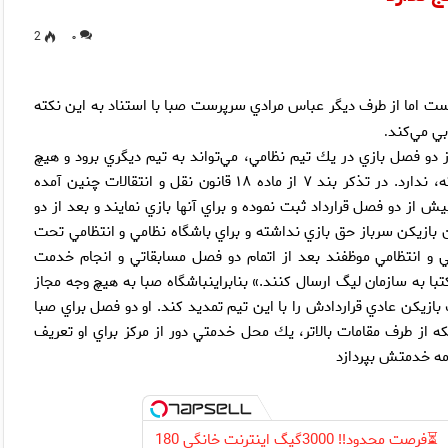
2
۰
 اما از طرف ديگر عباس مرادي سرپرست صبا با استناد به اين نكته
بي مي‌كند
.
 دو فصل بازي در يك تيم نظامي، مي‌تواند به تيم ديگري برود و هيچ
الزامي به ماندن او در تيمي كه سربازي‌اش را آنجا پشت سر گذاشته، ندارد. در تذكر بند ۷ از ماده ۱۸ قانون نقل و انتقالات چنين آمده
ش از دو فصل قرارداد ثبت نموده و براي آنها بازي نمايند و بعد از دو
 بازيكن سرباز حق بازي نداشته و براي باشگاه نظامي و انتظامي تحت
مي و انتظامي موظفند بعد از اتمام دو فصل مسابقاتي و انجام خدمت
با به سازمان ليگ ارسال كنند.» بنابراينباشگاه صبا به هيچ وجه مجاز
ازيكن عادي قراردادش را با اين تيم تمديد كند. او دو فصل براي صبا
كه از طرف مقامات بالاتر، يك محل خدمتي دور از مركز براي او تعريف
امه خدمتش بپردازد
⏳فرصت محدود!! 3000گیگ اینترنت خانگی 180