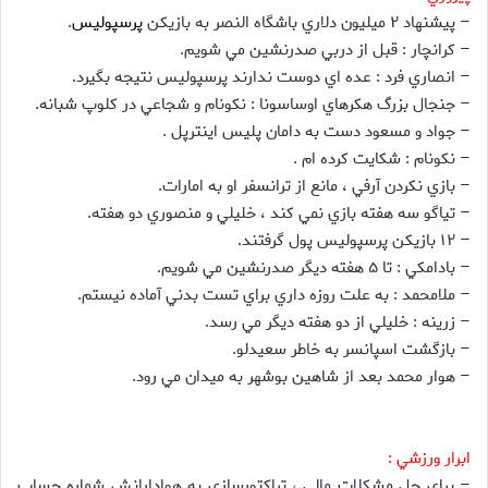
– پيشنهاد ۲ ميليون دلاري باشگاه النصر به بازيکن
پرسپولیس
.
– کرانچار : قبل از دربي صدرنشين مي شويم.
– انصاري فرد : عده اي دوست ندارند پرسپوليس نتيجه بگيرد.
– جنجال بزرگ هکرهاي اوساسونا : نکونام و شجاعي در کلوپ شبانه.
– جواد و مسعود دست به دامان پليس اينترپل .
– نکونام : شکايت کرده ام .
– بازي نکردن آرفي ، مانع از ترانسفر او به امارات.
– تياگو سه هفته بازي نمي کند ، خليلي و منصوري دو هفته.
– ۱۲ بازيکن پرسپوليس پول گرفتند.
– بادامکي : تا ۵ هفته ديگر صدرنشين مي شويم.
– ملامحمد : به علت روزه داري براي تست بدني آماده نيستم.
– زرينه : خليلي از دو هفته ديگر مي رسد.
– بازگشت اسپانسر به خاطر سعيدلو.
– هوار محمد بعد از شاهين بوشهر به ميدان مي رود.
ابرار ورزشي :
– براي حل مشكلات مالي ، تراكتورسازي به هوادارانش شماره حساب