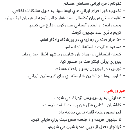
– نکونام : من ايراني مسلمان هستم.
– تکذيب خبر اخراج ايراني هاي اوساسونا به دليل مشکلات اخلاقي.
– تفاوت سني مربيان 37سال است،آمار جالب توجه از مربيان ليگ برتر.
– رجب زاده : از اعتبار آسيايي مس کرمان دفاع مي کنيم.
– کريم باقري صد ميليون گرفت.
– ۵۰ هزار صندلي به زودي در ورزشگاه يادگار امام.
– مسعود عنايت : استعفا نداده ام.
– کميته انضباطي به هواداران شاهين بوشهر اخطار جدي داد.
– پيروزي پرگل اينتراخت در حضور کيا.
– تورس : در ليورپول بسيار راحت هستم.
– فلاويو روما ؛ جانشين شايسته اي براي کريستين آبياتي.
خبر ورزشي :
– هدايتي به پرسپوليس نزديك مي شود .
– كفاشيان : قطبي مثل من پوست كلفت نيست.
– فدراسيون عليه قلعه نوعي بيانيه داد.
– ۵ ميليون جريمه و ۱ جلسه محروميت براي مايلي كهن.
– كرانچار : قبل از دربي صدرنشين مي شويم.