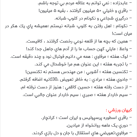
– عابدزاده : نمي توانم به علاقه مردم بي توجه باشم.
– باقري و خليلي ۵۰ ميليون گرفتند ، بقيه ۵ ميليون!
– درگيري شجاعي و نكونام در كلوپ شبانه.
– نكونام : اهل رفتن به كلوپ شبانه نيستم ؛‌هميشه پاي يك هكر در
ميان است!
– همين كه بچه ها از قلعه نوعي رخصت گرفتند ، كافيست.
– واعظ : مايلي كهن حساب ما را از آدم هاي جاهل جدا كند!
– لوک هفته ؛ مرفاوي : همه مي دانيم فوتبال نود و چند دقيقه است.
– با تجربه هفته ؛ اين عنوان هم مرا خوشحال مي کند.
– تکنسين هفته ؛ آشوبي : من مهندس هستم نه تکنسين!
– جادوي هفته ؛ مرادي : به خاطر تعويض ،30ثانيه اضافه گرفتم.
– از دست رفته هفته ؛ حسين کاظمي : هنوز از دست نرفته ام.
– سيم خاردار هفته ؛ صبري : سيم خاردار عنوان جالبي است.
کيهان ورزشي :
– باقري اسطوره پرسپوليس و ايران است ؛ کرانچار.
– دوري يک ماهه روانخواه از ميادين.
– مرفاوي:تعويضي هاي استقلال با جان و دل بازي کردند.