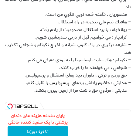
داد.
– منصوريان : نگفتم قلعه نويي الگوي من است.
– هافبك تيم ملي نيجريه در راه استقلال.
– روانخواه : با برد استقلال مصدوميت از يادم رفت.
– كرانچار : مي خواهيم قبل از دربي صدرنشين شويم.
– شايعه درگيري در يك كلوپ شبانه و اخراج نكونام و شجاعي تكذيب
شد.
– نكونام : هكر سايت اوساسونا را به زودي معرفي مي كنم.
– شجاعي : مي خواهند ما را خراب كنند.
– حق وردي و تركي ، داوران ديدارهاي استقلال و پرسپوليس.
– هدايتي : حاضرم پاداش بردهاي
پرسپولیس
را تقبل كنم.
– عنايتي : مرفاوي حق داشت مرا از زمين بيرون بكشد.
پایان دغدغه هزینه های دندان
پزشکی با پک سفید کننده خانگی
تخفیف ویژه!