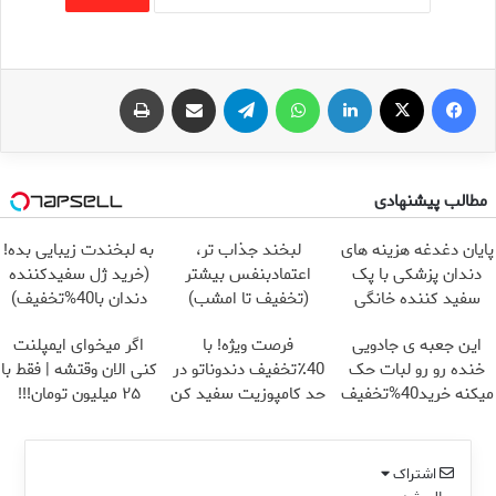
فیس بوک
X
لینکدین
واتس آپ
تلگرام
اشتراک گذاری از طریق ایمیل
چاپ
مطالب پیشنهادی
پایان دغدغه هزینه های
لبخند جذاب تر،
به لبخندت زیبایی بده!
دندان پزشکی با پک
اعتمادبنفس بیشتر
(خرید ژل سفیدکننده
سفید کننده خانگی
(تخفیف تا امشب)
دندان با40%تخفیف)
این جعبه ی جادویی
فرصت ویژه! با
اگر میخوای ایمپلنت
خنده رو رو لبات حک
40٪تخفیف دندوناتو در
کنی الان وقتشه | فقط با
میکنه خرید40%تخفیف
حد کامپوزیت سفید کن
۲۵ میلیون تومان!!!
اشتراک