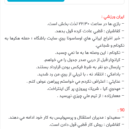
ايران ورزشي :
– بازي ها در ساعت ۲۲:۳۰ لذت بخش است.
– كفاشيان : قطبي عادت كرده قول بدهد.
– خبر اخراج ايراني هاي اوساسونا روي سايت باشگاه ؛ حمله هكرها به
نكونام و شجاعي.
– نكونام : اين وصله ها به ما نمي چسبد.
– كرانچار:قبل از دربي صدر جدول را مي خواهم.
– پارسال دو نفر به شرط فيكس بودن قرارداد بستند.
– بادامكي : انتقاد نه ، با تريلي از روي من رد شديد.
– عنايتي : اعتراض نكردم مي خواستم پيراهن عوض كنم .
– مهدوي كيا ، شريك پيروزي پر گل اينتراخت.
– معمارزاده : از تيم ملي چيزي نپرسيد .
90 :
– سعيدلو : مديران استقلال و پرسپوليس به كار خود ادامه مي دهند.
– كفاشيان : روش كار قطبي قول دادن است.