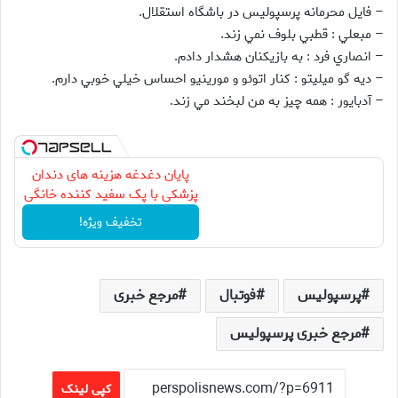
– فايل محرمانه پرسپوليس در باشگاه استقلال.
– مبعلي : قطبي بلوف نمي زند.
– انصاري فرد : به بازيكنان هشدار دادم.
– ديه گو ميليتو : کنار اتوئو و مورينيو احساس خيلي خوبي دارم.
– آدبايور : همه چيز به من لبخند مي زند.
پایان دغدغه هزینه های دندان
پزشکی با پک سفید کننده خانگی
تخفیف ویژه!
پرسپولیس
فوتبال
مرجع خبری
مرجع خبری پرسپولیس
کپی لینک