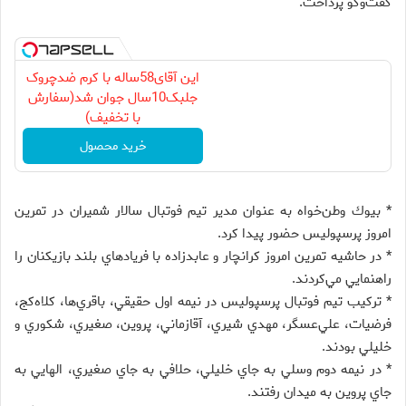
گفت‌وگو پرداخت.
این آقای58ساله با کرم ضدچروک
جلبک10سال جوان شد(سفارش
با تخفیف)
خرید محصول
* بيوك وطن‌خواه به عنوان مدير تيم فوتبال سالار شميران در تمرين
امروز پرسپوليس حضور پيدا كرد.
* در حاشيه تمرين امروز كرانچار و عابدزاده با فريادهاي بلند بازيكنان را
راهنمايي مي‌كردند.
* تركيب تيم فوتبال پرسپوليس در نيمه اول حقيقي، باقري‌ها، كلاه‌كج،
فرضيات، علي‌عسگر، مهدي شيري، آقازماني، پروين، صغيري، شكوري و
خليلي بودند.
* در نيمه دوم وسلي به جاي خليلي، حلافي به جاي صغيري، الهايي به
جاي پروين به ميدان رفتند.