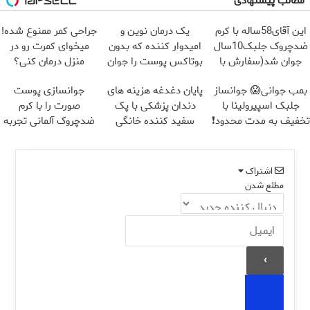
مطالب پیشنهادی
این آقای58ساله با کرم
یک درمان نوین و
جراحی کمر ممنوع شده!
ضدچروک جلبک10سال
امیدوار کننده که بدون
میخوای کمرت رو در
جوان شد(سفارش با
بوتاکس پوست را جوان
منزل درمان کنی؟
تخفیف)
می کند
((پرسش‌نامه))
بمب جوانی😱 جوانساز
پایان دغدغه هزینه های
جوانسازی پوست
جلبک اسپیرولینا با
دندان پزشکی با پک
صورت را با کرم
تخفیف به مدت محدود❗
سفید کننده خانگی
ضدچروک آلمانی تجربه
کنید!
اشتراک
مطلع شدن