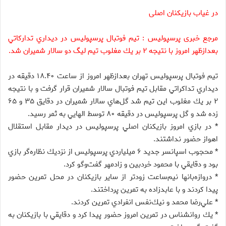
در غیاب بازیکنان اصلی
مرجع خبری پرسپولیس : تيم فوتبال پرسپوليس در ديداري تداركاتي
بعدازظهر امروز با نتيجه ۲ بر يك مغلوب تيم ليگ دو سالار شميران شد.
تيم فوتبال پرسپوليس تهران بعدازظهر امروز از ساعت ۱۸.۴۰ دقيقه در
ديداري تداكراتي مقابل تيم فوتبال سالار شميران قرار گرفت و با نتيجه
۲ بر يك مغلوب اين تيم شد گل‌هاي سالار شميران در دقايق ۳۵ و ۶۵
زده شد و گل پرسپوليس در دقيقه ۸۰ توسط الهايي به ثمر رسيد.
* در بازي امروز بازيكنان اصلي پرسپوليس در ديدار مقابل استقلال
اهواز حضور نداشتند.
* محجوب اسپانسر جديد ۶ ميلياردي پرسپوليس از نزديك نظاره‌گر بازي
بود و دقايقي با محمود خردبين و زادمهر گفت‌وگو كرد.
* دروازه‌بانها نيم‌ساعت زودتر از ساير بازيكنان در محل تمرين حضور
پيدا كردند و با عابدزاده به تمرين پرداختند.
* علي‌رضا محمد و نيك‌نفس انفرادي تمرين كردند.
* يك روانشناس در تمرين امروز حضور پيدا كرد و دقايقي با بازيكنان به