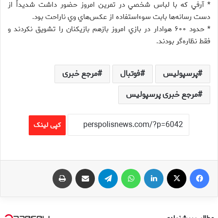
* آرفي كه با لباس شخصي در تمرين امروز حضور داشت شديداً از
دست رسانه‌ها بابت سوءاستفاده از عكس‌هاي وي ناراحت بود.
* حدود ۶۰۰ هوادار در بازي امروز بازهم بازيكنان را تشويق نكردند و
فقط نظاره‌گر بودند.
پرسپولیس
فوتبال
مرجع خبری
مرجع خبری پرسپولیس
کپی لینک
فیس بوک
X
لینکدین
واتس آپ
تلگرام
اشتراک گذاری از طریق ایمیل
چاپ