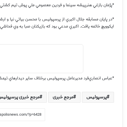
*پژمان بازغي هنرپيشه سينما و فردين معصومي ملي پوش تيم كشتي ايرا
*در پايان مسابقه جلال اكبري از پرسپوليس با محسن بياتي نيا و ارشا
ايكوويچ خاتمه يافت. اكبري مدعي بود كه بازيكنان صبا به وي فحاشي
*عباس انصاري‌فرد مديرعامل پرسپوليس برخلاف ساير ديدارهاي تيمش 
پرسپولیس
مرجع خبری
مرجع خبری پرسپولیس