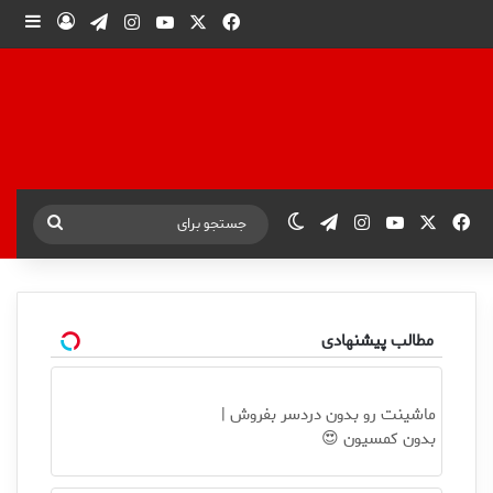
X
فیس بوک
یوتیوب
اینستاگرام
تلگرام
ورود
ساید
X
فیس بوک
یوتیوب
اینستاگرام
تلگرام
تغییر پوسته
جستجو
برای
مطالب پیشنهادی
ماشینت رو بدون دردسر بفروش |
بدون کمسیون 😍