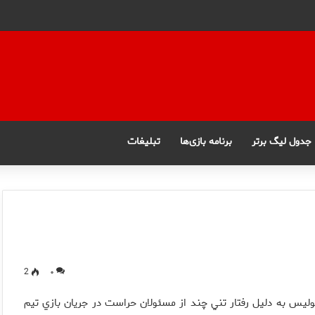
جدول لیگ برتر
برنامه بازی‌ها
تبلیغات
2
۰
وليس به دليل رفتار تني چند از مسئولان حراست در جريان بازي تيم