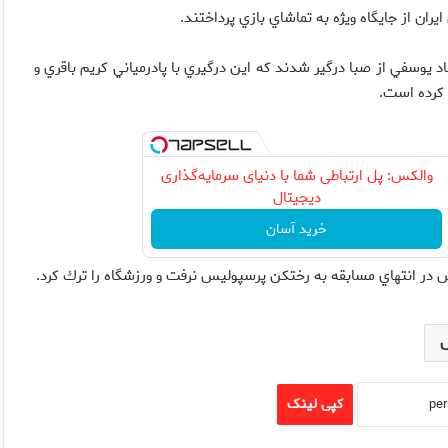
ن از جايگاه ويژه به تماشاي بازي پرداختند.
د يوسفي از صبا درگير شدند كه اين درگيري با پادرمياني كريم باقري و
 كرده است.
والکس: پل ارتباطی شما با دنیای سرمایه‌گذاری
دیجیتال
خرید آسان
در انتهاي مسابقه به رختكن پرسپوليس نرفت و ورزشگاه را ترك كرد.
کپی لینک