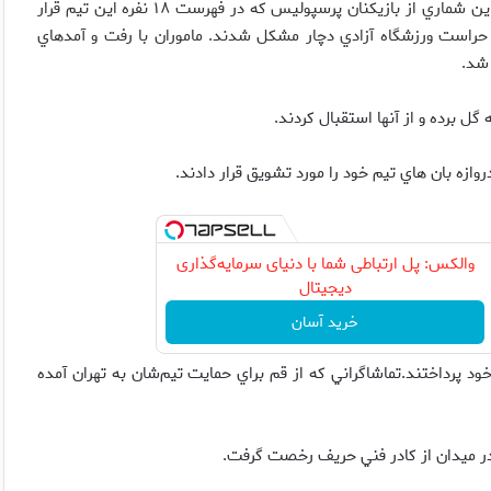
هاي پرسپوليس و صبا با يكديگر درگيري لفظي پيدا كردند. علاوه بر اين شماري از بازيكنان پرسپوليس كه در فهرست ۱۸ نفره اين تيم قرار
ن حراست ورزشگاه آزادي دچار مشكل شدند. ماموران با رفت و آمدهاي
 شد.
ل برده و از آنها استقبال كردند.
وازه بان هاي تيم خود را مورد تشويق قرار دادند.
والکس: پل ارتباطی شما با دنیای سرمایه‌گذاری
دیجیتال
خرید آسان
 خود پرداختند.تماشاگراني كه از قم براي حمايت تيم‌شان به تهران آمده
ر در ميدان از كادر فني حريف رخصت گرفت.