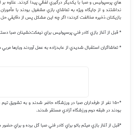
نداشتند و از جايگاه ويژه به تماشاي بازي مشغول بودند با مأمورا
بازيكنان ذخيره مخالفت كردند؛ اگر چه اين مشكل پس از دقايقي حل
* قبل از آغاز بازي كادر فني پرسپوليس براي نيمكت‌نشينان صبا دسته گ
* تماشاگران استقبال شديدي از عابدزاده به عمل آوردند وبارها مربي در
*۱۵۰ نفر از طرفداران صبا در ورزشگاه حاضر شدند و به تشويق تيم
بودند در طبقه دوم ورزشگاه آزادي مستقر شدند.
*قبل از آغاز بازي ميثم بائو براي كادر فني صبا گل برده و براي حضو