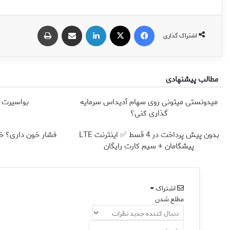
فیس بوک
X
لینکدین
اشتراک گذاری از طریق ایمیل
چاپ
اشتراک گذاری
مطالب پیشنهادی
میدونستی میتونی روی سهام آدیداس سرمایه
بواسیرت 
گذاری کنی؟
بدون پیش پرداخت در 4 قسط ✅ اینترنت LTE
فشار خون داری؟ خ
پیشگامان + سیم کارت رایگان
اشتراک
مطلع شدن