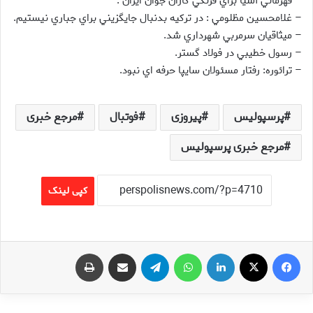
– قهرماني آسيا براي فرنگي كاران جوان ايران .
– غلامحسين مظلومي : در تركيه بدنبال جايگزيني براي جباري نيستيم.
– ميثاقيان سرمربي شهرداري شد.
– رسول خطيبي در فولاد گستر.
– ترائوره: رفتار مسئولان سايپا حرفه اي نبود.
پرسپولیس
پیروزی
فوتبال
مرجع خبری
مرجع خبری پرسپولیس
کپی لینک
فیس بوک
X
لینکدین
واتس آپ
تلگرام
اشتراک گذاری از طریق ایمیل
چاپ