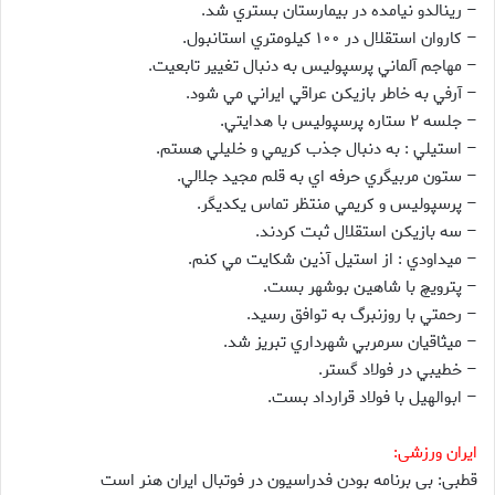
– رينالدو نيامده در بيمارستان بستري شد.
– كاروان استقلال در ۱۰۰ كيلومتري استانبول.
– مهاجم آلماني پرسپوليس به دنبال تغيير تابعيت.
– آرفي به خاطر بازيكن عراقي ايراني مي شود.
– جلسه ۲ ستاره پرسپوليس با هدايتي.
– استيلي : به دنبال جذب كريمي و خليلي هستم.
– ستون مربيگري حرفه اي به قلم مجيد جلالي.
– پرسپوليس و كريمي منتظر تماس يكديگر.
– سه بازيكن استقلال ثبت كردند.
– ميداودي : از استيل آذين شكايت مي كنم.
– پترويچ با شاهين بوشهر بست.
– رحمتي با روزنبرگ به توافق رسيد.
– ميثاقيان سرمربي شهرداري تبريز شد.
– خطيبي در فولاد گستر.
– ابوالهيل با فولاد قرارداد بست.
ایران ورزشی:
قطبی: بی برنامه بودن فدراسیون در فوتبال ایران هنر است