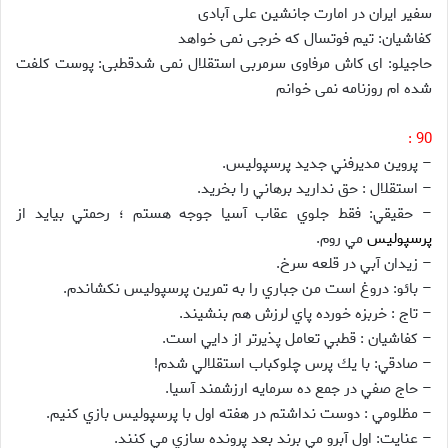
سفیر ایران در امارت جانشین علی آبادی
کفاشیان: تیم فوتسال که خرجی نمی خواهد
حاجیلو: ای کاش مرفاوی سرمربی استقلال نمی شدقطبی: پوست کلفت
شده ام روزنامه نمی خوانم
90 :
– پروين مديرفني جديد پرسپوليس.
– استقلال : حق نداريد برهاني را بخريد.
– حقيقي: فقط جلوي عقاب آسيا جوجه هستم ؛ رحمتي بيايد از
پرسپولیس
مي روم.
– زيدان آبي در قلعه سرخ.
– بائو: دروغ است من جباري را به تمرين پرسپوليس نكشاندم.
– تاج : خربزه خورده پاي لرزش هم بنشيند.
– كفاشيان : قطبي تعامل پذيرتر از دايي است.
– صادقي: با يك پرس چلوكباب استقلالي شدم!
– حاج صفي در جمع ده سرمايه ارزشمند آسيا.
– مظلومي : دوست نداشتم در هفته اول با پرسپوليس بازي كنيم.
– عنايت: اول آبرو مي برند بعد پرونده سازي مي كنند.