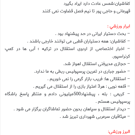
کفاشیان:شمس عادت دارد ایراد بگیرد
قهرمانی و حاجی پور تا نیم فصل قضاوت نمی کنند
ابرار ورزشي :
– بحث دستيار ايرانى در حد پيشنهاد بود .
– كفاشيان: همه دستياران قطبى مى توانند خارجى باشند .
– اخبار اختصاصى از اردوى استقلال در تركيه ؛ آبى ها در كمپ
كرنراسپور.
– حجازى مديرفنى استقلال اهواز شد.
– حضور جبارى در تمرين پرسپوليس ربطى به ما ندارد.
– استقلالى ها: فريب بازار گرمى را نمى خوريم .
– قلعه نويى : هر3 امتياز بازى را از استقلال مى گيريم .
– كريمى : بله ، پيشنهاد500ميليونى دادم و منتظر پاسخ باشگاه
پرسپوليس هستم .
– ديدار استقلال و سپاهان بدون حضور تماشاگران برگزار مى شود .
– ميثاقيان سرمربى شهردارى تبريز شد .
البرز ورزشی: