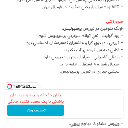
– كفاشيان : به قطبي پاداش مي دهيم، اما جريمه اش نمي كنيم.
– AFC:هاشميان بازيكني متفاوت در فوتبال ايران.
خبرورزشی
-اولگ بلوخين در تيررس
پرسپولیس
.
– رود گوليت : نمي توانم سرمربي پرسپوليس شوم.
– كريمي ، مهدوي كيا و هاشميان تصميمشان احساسي بود.
– قطبي : به من گوجه پرتاب نكنيد.
– واعظي آشتياني : سپاهان بحران مديريتي دارد.
– جنجال شماره ۸ استقلال ادامه دارد.
– مجتبي جباري در تمرين پرسپوليس.
پایان دغدغه هزینه های دندان
پزشکی با پک سفید کننده خانگی
تخفیف ویژه!
– ويروس مشكوك مهاجم پرويي.