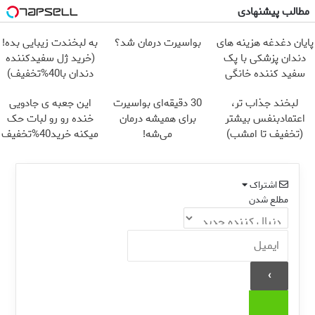
مطالب پیشنهادی
پایان دغدغه هزینه های
بواسیرت درمان شد؟
به لبخندت زیبایی بده!
دندان پزشکی با پک
(خرید ژل سفیدکننده
سفید کننده خانگی
دندان با40%تخفیف)
لبخند جذاب تر،
30 دقیقه‌ای بواسیرت
این جعبه ی جادویی
اعتمادبنفس بیشتر
برای همیشه درمان
خنده رو رو لبات حک
(تخفیف تا امشب)
می‌شه!
میکنه خرید40%تخفیف
اشتراک
مطلع شدن