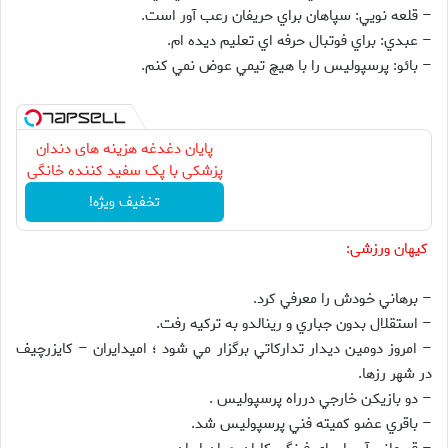
– قلعه نويي: سپاهان براي حريفان رعب آور است.
– عبدي: براي فوتبال حرفه اي تعليم ديده ام.
– بائو: پرسپوليس را با هيچ تيمي عوض نمي كنم.
پایان دغدغه هزینه های دندان
پزشکی با پک سفید کننده خانگی
تخفیف ویژه!
کیهان ورزشی:
– برهاني خودش را معرفي كرد.
– استقلال بدون جباري و رينالدو به تركيه رفت.
– امروز دومين ديدار تداركاتي برگزار مي شود ؛ اميدايران – كايزرچيف
در شهر رزها.
– دو بازيكن خارجي درراه پرسپوليس .
– باقري عضو كميته فني پرسپوليس شد.