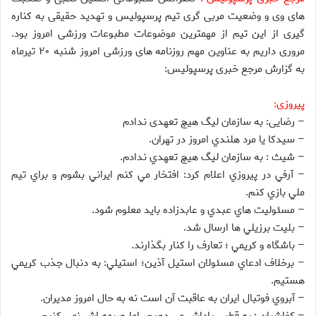
های وی و وضعیت مربی گری تیم پرسپولیس و تهدید حقیقی به کناره
گیری از این تیم از مهمترین موضوعات مطبوعات ورزشی امروز بود.
مروری داریم به عناوین مهم روزنامه های ورزشی امروز شنبه ۲۰ تیرماه
به گزارش مرجع خبری پرسپولیس:
پیروزی:
– رضایی: به سازمان لیگ هیچ تعهدی ندادم
– سيدكا يا مرد هلندي امروز در تهران.
– شيث : به سازمان ليگ هيچ تعهدي ندادم.
– آرفي در پيروزي اعلام كرد: افتخار مي كنم ايراني بشوم و براي تيم
ملي بازي كنم.
– مسئوليت هاي عبدي و عابدزاده بايد معلوم شود.
– بليت برزيلي ها ارسال شد.
– باشگاه و كريمي ؛ تعارف را كنار بگذارند.
– برخلاف ادعاي مسئولان استيل آذين؛ استيلي: به دنبال جذب كريمي
هستيم.
– آبروي فوتبال ايران به عاقبت آن است نه به حال امروز مديران.