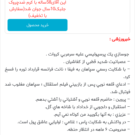
این آقای58ساله با کرم ضدچروک
جلبک10سال جوان شد(سفارش
با تخفیف)
خرید محصول
خبرورزشی :
جوسازي يك پرسپوليسي عليه سرمربي كروات .
– عصبانيت شديد قطبي از كفاشيان .
– با شكايت رسمي سپاهان به فيفا ؛ نانت فرانسه قرارداد توره را فسخ
كرد.
– ادعاي قلعه نويي پس از بازبيني فيلم استقلال ؛ سپاهان مغلوب ضد
فوتبال شد.
– پروين : حاضرم قلعه نويي و آشتياني را آشتي بدهم.
– استقبال و دلجويي از خداداد با شاخه هاي گل.
– عزيزي : به آنها بگوييد من كوتاه نمي آيم.
– در واكنش به شكايت پاس ؛ غلامي : اوليايي عاشق پول است.
– محروميت ۶ ماهه در انتظار حنطه.