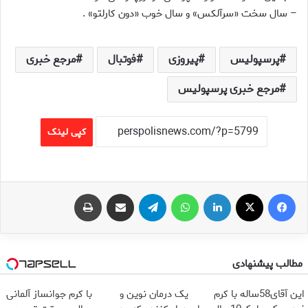
– سال سخت «سرآلكس» و سال خوب «دون كارلتو» .
پرسپولیس
پیروزی
فوتبال
مرجع خبری
مرجع خبری پرسپولیس
کپی لینک
فیس بوک
X
لینکدین
واتس آپ
تلگرام
اشتراک گذاری از طریق ایمیل
چاپ
مطالب پیشنهادی
این آقای58ساله با کرم
یک درمان نوین و
با کرم جوانساز آلمانی