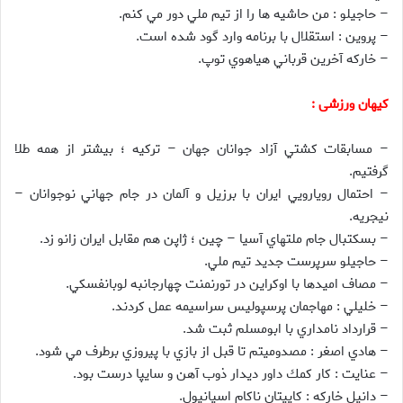
– حاجيلو : من حاشيه ها را از تيم ملي دور مي كنم.
– پروين : استقلال با برنامه وارد گود شده است.
– خاركه آخرين قرباني هياهوي توپ.
کیهان ورزشی :
– مسابقات كشتي آزاد جوانان جهان – تركيه ؛ بيشتر از همه طلا
گرفتيم.
– احتمال رويارويي ايران با برزيل و آلمان در جام جهاني نوجوانان –
نيجريه.
– بسكتبال جام ملتهاي آسيا – چين ؛ ژاپن هم مقابل ايران زانو زد.
– حاجيلو سرپرست جديد تيم ملي.
– مصاف اميدها با اوكراين در تورنمنت چهارجانبه لوبانفسكي.
– خليلي : مهاجمان پرسپوليس سراسيمه عمل كردند.
– قرارداد نامداري با ابومسلم ثبت شد.
– هادي اصغر : مصدوميتم تا قبل از بازي با پيروزي برطرف مي شود.
– عنايت : كار كمك داور ديدار ذوب آهن و سايپا درست بود.
– دانيل خاركه : كاپيتان ناكام اسپانيول.