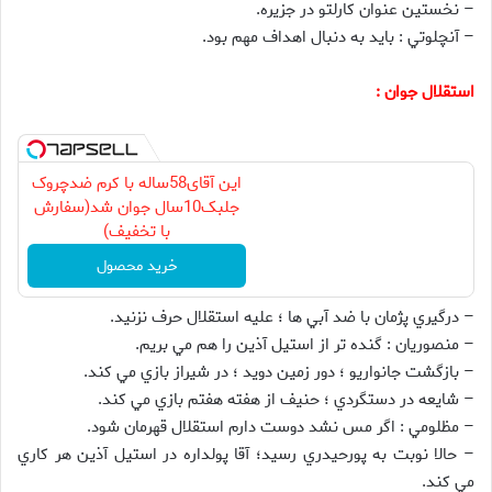
– نخستين عنوان كارلتو در جزيره.
– آنچلوتي : بايد به دنبال اهداف مهم بود.
استقلال جوان :
این آقای58ساله با کرم ضدچروک
جلبک10سال جوان شد(سفارش
با تخفیف)
خرید محصول
– درگيري پژمان با ضد آبي ها ؛ عليه استقلال حرف نزنيد.
– منصوريان : گنده تر از استيل آذين را هم مي بريم.
– بازگشت جانواريو ؛ دور زمين دويد ؛ در شيراز بازي مي كند.
– شايعه در دستگردي ؛ حنيف از هفته هفتم بازي مي كند.
– مظلومي : اگر مس نشد دوست دارم استقلال قهرمان شود.
– حالا نوبت به پورحيدري رسيد؛ آقا پولداره در استيل آذين هر كاري
مي كند.