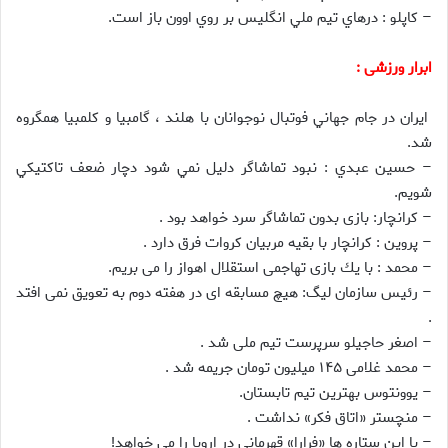
– كاپلو : درهاي تيم ملي انگليس بر روي اوون باز است.
ابرار ورزشی :
ايران در جام جهاني فوتبال نوجوانان با هلند ، گامبيا و كلمبيا همگروه
شد.
– حسين عبدي : نبود تماشاگر دليل نمي شود دچار ضعف تاكتيكي
شويم.
– كرانچار: بازى بدون تماشاگر سرد خواهد بود .
– پروين : كرانچار با بقيه مربيان كروات فرق دارد .
– محمد : با يك بازى تهاجمى استقلال اهواز را مى بريم.
– رئيس سازمان ليگ: هيچ مسابقه اى در هفته دوم به تعويق نمى افتد
.
– اصغر حاجيلو سرپرست تيم ملى شد .
– محمد غلامى ۱۴۵ ميليون تومان جريمه شد .
– يوونتوس بهترين تيم تابستان.
– منچستر «اتاق فكر» نداشت .
– با اين ستاره ها «فرارا» قهرمانى در اروپا را مى خواهد!