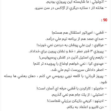
– آنچلوتي : ما شايسته اين پيروزي بوديم.
– هانته لار ؛‌ ستاره ديگري از آژاكس در سن سيرو.
90 :
– قطبي : امپراتور استقلال هم هستم!
– صداي صمد هم از برنامه تيم ملي درآمد.
– مرفاوي : اين ملي پوشان به دردمن نمي خورند!
– پيروزي ۳ فجر صفر ؛ خط و نشان پروين براي خداداد.
– بازهم پاي استيل آذين در كفش پرسپوليس!
– مهدوي كيا : نمي خواهم اوضاع را پيچيده تر كنم!
– اصغر داداش سرپرست تيم ملي شد.
– پيروز قرباني: با قلعه نويي روبوسي مي كنم ، دهان بعضي ها بسته
شود.
– حاجيلو : كاركردن با قطبي حرفه اي آسان است!
– استيلي : از يك جام هم نمي گذريم.
– ادينهو : كريمي بازيكن برزيلي شماست!
– دن فابيو و اعتماد به بكام.