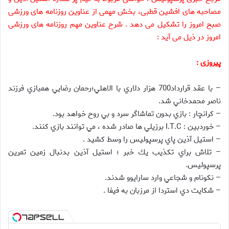
مصاحبه های افشین قطبی، بخش مهمی از عناوین روزنامه های ورزشی
صبح امروز را تشکیل می دهد . شرح عناوین مهم روزنامه های ورزشی
امروز در ذیل می آید :
پیروزی :
– با عقد قرارداد700 هزار دلاري با الاهلي؛رحمان رضايي همبازي فرزند
ناصر محمدخاني شد.
– كرانچار : بازي بدون تماشاگر سرد و بي روح خواهد بود.
– خوردبين : I.T.C برزيلي ها صادر شده ، مي توانند بازي كنند.
– استيل آذين پاي پرسپوليس را وسط كشيد .
– تلاش براي تكذيب يك خبر ؛ استيل آذين بدنبال زمين تمرين
پرسپوليس.
– نكونام و شجاعي وارد سارايوو شدند.
– شكايت دي استردا از مرزبان به فيفا .