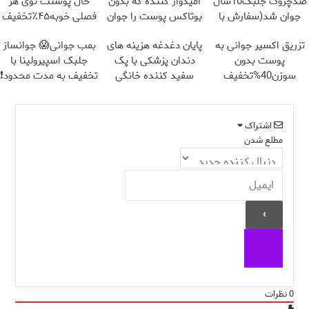
ضدچروک جلبک10سال
امیدوار کننده که بدون
حال پوستت توی هر
جوان شد(سفارش با
بوتاکس پوست را جوان
فصلی خوبه۴۵٪تخفیف
تخفیف)
می کند
تزریق اکسیر جوانی به
پایان دغدغه هزینه های
بمب جوانی😱 جوانساز
پوست بدون
دندان پزشکی با پک
جلبک اسپیرولینا با
سوزن40%تخفیف
سفید کننده خانگی
تخفیف به مدت محدود❗
اشتراک
مطلع شدن
0
نظرات