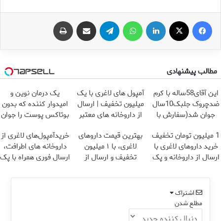
فیس بوک
X
لینکدین
واتس آپ
تلگرام
اشتراک گذاری از طریق ایمیل
چاپ
مطالب پیشنهادی
این آقای58ساله با کرم
آمپول های لاغری با یک
یک درمان نوین و
ضدچروک جلبک10سال
میلیون تخفیف | ارسال
امیدوار کننده که بدون
جوان شد(سفارش با
از داروخانه های معتبر
بوتاکس پوست را جوان
تخفیف)
می کند
1 میلیون تومان تخفیف
بهترین قیمت داروهای
خریدآمپول‌های لاغری از
خرید داروهای لاغری با
لاغری، با ۱ میلیون
داروخانه های اطرافت،
ارسال از داروخانه و پک
تخفیف و ارسال از
ارسال فوری همراه با پک
یخ!
داروخانه‌
یخ!
اشتراک
مطلع شدن