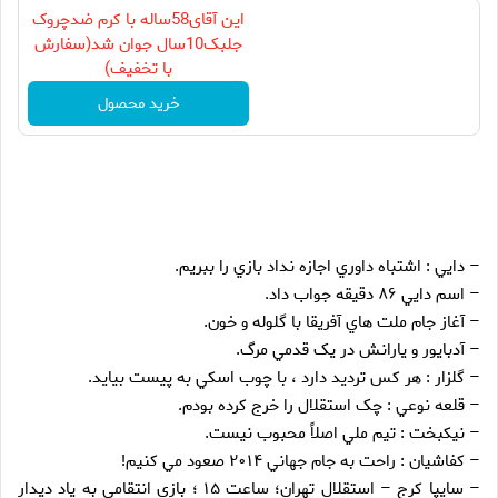
این آقای58ساله با کرم ضدچروک
جلبک10سال جوان شد(سفارش
با تخفیف)
خرید محصول
– دايي : اشتباه داوري اجازه نداد بازي را ببريم.
– اسم دايي ۸۶ دقيقه جواب داد.
– آغاز جام ملت هاي آفريقا با گلوله و خون.
– آدبايور و يارانش در يک قدمي مرگ.
– گلزار : هر کس ترديد دارد ، با چوب اسکي به پيست بيايد.
– قلعه نوعي : چک استقلال را خرج کرده بودم.
– نيکبخت : تيم ملي اصلاً محبوب نيست.
– کفاشيان : راحت به جام جهاني ۲۰۱۴ صعود مي کنيم!
– سايپا کرج – استقلال تهران؛ ساعت ۱۵ ؛ بازي انتقامي به ياد ديدار