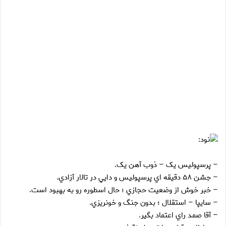
نود:
– پرسپوليس يک – ذوب آهن يک.
– جشن ۵۸ دقيقه اي پرسپوليس و دايي در تالار آزادي.
– خبر خوش از وضعيت حجازي ؛ حال اسطوره رو به بهبود است.
– سايپا – استقلال ؛ بدون جنگ و خونريزي.
– آقا صمد راي اعتماد بگير.