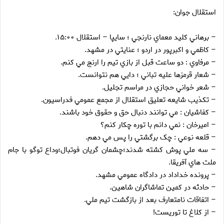
استقلال جوان:
– برهاني کليد معماي نارنجي ؛ سايپا – استقلال ۱۵:۰۰.
– کاظمي و اکبرپور در اردو ؛ عنايتي در مشهد.
– مرفاوي : دو ساعت قبل از بازي تيم را ارنج مي کنم.
– شعار قرمزها عليه تباني ؛ دايي هم نتوانست.
– شعر خواني حجازي در مراسم تجليل.
– تکذيب شايعه تعليق استقلال از مجمع عمومي فدراسيون.
– کفاشيان : مي توانند دنبال حق و حقوق خود باشند.
– اميرخان : نمي دانم با توره چکار کنم؟
– قلعه نوعي : چک برگشتي را پس مي دهم.
– سه ملي پوش کشته شدند؛چشمان گريان فوتبال؛وداع توگو با جام
ملت هاي آفريقا.
– پرونده خداداد در دادگاه عمومي مشهد.
– حادثه در کمين تماشاگران شاهين.
– اتفاقات نامتعارف بعد از بازگشت تيم ملي.
– از کلاغ تا توريست!