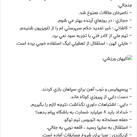
جنجالي.
– ناصرخان ملاقات ممنوع شد.
– حجازي : در روزهاي آينده بهتر مي شوم.
– کاشاني : خبر تمديد حکم سرپرستي ام را از تلويزيون شنيدم.
– تيم ملي از کادر فني با تجربه سود نمي برد.
– مايلي کهن : استقلال از تعطيلي ليگ استفاده خوبي برده است.
کيهان ورزشي:
– پرسپوليس و ذوب آهن براي سپاهان بازي کردند.
– دست دايي از پيروزي کوتاه ماند.
– دايي : اشتباهات داوري نگذاشت نتيجه لازم را بگيريم.
– خداداد بايد ۸ ميليارد خسارت به باشگاه پيام بدهد!
– حمله مسلحانه به اتوبوس تيم توگو.
– استقلال به سايپا رسيد ، قلعه نويي به جلالي.
– کربکندي : صبا براي شروع مسابقات آماده است.