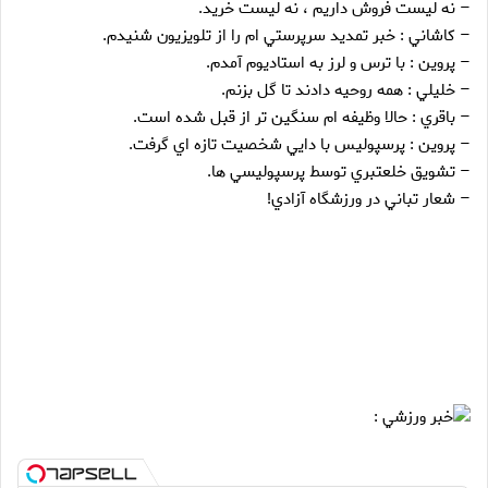
– نه ليست فروش داريم ، نه ليست خريد.
– کاشاني : خبر تمديد سرپرستي ام را از تلويزيون شنيدم.
– پروين : با ترس و لرز به استاديوم آمدم.
– خليلي : همه روحيه دادند تا گل بزنم.
– باقري : حالا وظيفه ام سنگين تر از قبل شده است.
– پروين : پرسپوليس با دايي شخصيت تازه اي گرفت.
– تشويق خلعتبري توسط پرسپوليسي ها.
– شعار تباني در ورزشگاه آزادي!
خبر ورزشي :