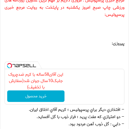
مرجع خبری
پرسپولیس : مروری داریم بر مهم ترین عناوین روزنامه های
ورزشی چاپ صبح امروز یکشنبه در پایتخت به روایت مرجع خبری
پرسپولیس:
پیروزی:
این آقای58ساله با کرم ضدچروک
جلبک10سال جوان شد(سفارش
با تخفیف)
خرید محصول
– افتخاري ديگر براي پرسپوليس ؛ کريم آقاي اخلاق ايران.
– دو امتيازي که مفت پريد ؛ فرار ذوب با گل آفسايد.
– دايي : گل ذوب آهن مردود بود.