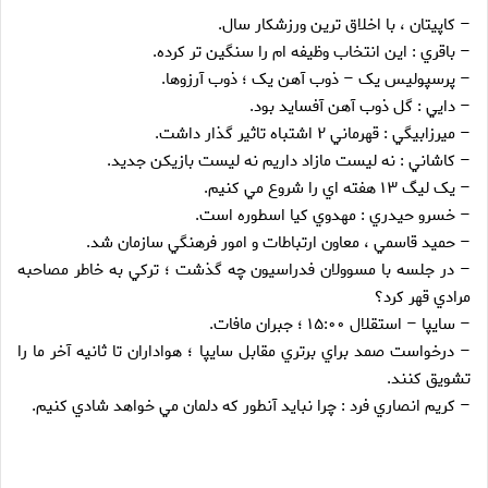
– کاپيتان ، با اخلاق ترين ورزشکار سال.
– باقري : اين انتخاب وظيفه ام را سنگين تر کرده.
– پرسپوليس يک – ذوب آهن يک ؛ ذوب آرزوها.
– دايي : گل ذوب آهن آفسايد بود.
– ميرزابيگي : قهرماني ۲ اشتباه تاثير گذار داشت.
– کاشاني : نه ليست مازاد داريم نه ليست بازيکن جديد.
– يک ليگ ۱۳ هفته اي را شروع مي کنيم.
– خسرو حيدري : مهدوي کيا اسطوره است.
– حميد قاسمي ، معاون ارتباطات و امور فرهنگي سازمان شد.
– در جلسه با مسوولان فدراسيون چه گذشت ؛ ترکي به خاطر مصاحبه
مرادي قهر کرد؟
– سايپا – استقلال ۱۵:۰۰ ؛ جبران مافات.
– درخواست صمد براي برتري مقابل سايپا ؛ هواداران تا ثانيه آخر ما را
تشويق کنند.
– کريم انصاري فرد : چرا نبايد آنطور که دلمان مي خواهد شادي کنيم.