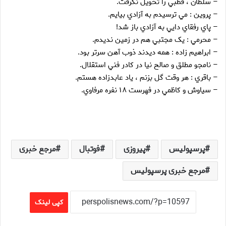
– سلطان ، قطبي را تحويل نگرفت.
– پروين : مي ترسيدم به آزادي بيايم.
– پاي رفقاي دايي به آزادي باز شد!
– محرمي : يک مجتبي هم در زمين نديدم.
– ابراهيم زاده : همه ديدند ذوب آهن سرتر بود.
– نامجو مطلق و صالح نيا در کادر فني استقلال.
– باقري : هر وقت گل بزنم ، ياد عابدزاده هستم.
– سياوش و کاظمي در فهرست ۱۸ نفره مرفاوي.
پرسپولیس
پیروزی
فوتبال
مرجع خبری
مرجع خبری پرسپولیس
کپی لینک