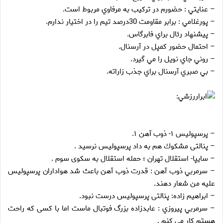
– عنايتي : حضورم در ترکيب به مرفاوي مربوط است.
– پورغلامي : برابر مقاومت 30درصد تيم را در اختيار ندارم.
– پيشنهاد رئال براي فابرگاس.
– احتمال حضور کمپل در آرسنال.
– روني جاي نويل را مي گيرد.
– بي صبري آرسنال براي جذب زاراته.
ابراررزشي:
– پرسپوليس ۱- ذوب آهن ۱.
– پنالتى مشكوك هم به داد پرسپوليس نرسيد .
– سايپا- استقلال تهران ؛ حمله استقلال به سكوى سوم .
– سرمربي ذوب آهن : قدرت ذوب آهن باعث شد هواداران پرسپوليس
عليه من شعار دهند.
– ابراهيم زاده: پنالتى پرسپوليس درست نبود.
– سرمربي پيروزي : عابدزاده بزرگ فوتبال ماست اما با كسى كه راحت
هستم كار مى كنم .