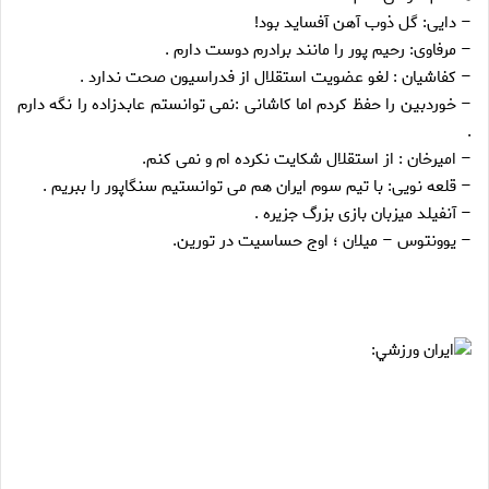
– دايى: گل ذوب آهن آفسايد بود!
– مرفاوى: رحيم پور را مانند برادرم دوست دارم .
– كفاشيان : لغو عضويت استقلال از فدراسيون صحت ندارد .
– خوردبين را حفظ كردم اما كاشانى :نمى توانستم عابدزاده را نگه دارم
.
– اميرخان : از استقلال شكايت نكرده ام و نمى كنم.
– قلعه نويى: با تيم سوم ايران هم مى توانستيم سنگاپور را ببريم .
– آنفيلد ميزبان بازى بزرگ جزيره .
– يوونتوس – ميلان ؛ اوج حساسيت در تورين.
ايران ورزشي: