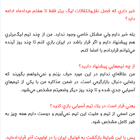
خبر داري كه فصل نقل‌وانتقالات ليگ برتر فقط تا هفتم مردادماه ادامه
دارد؟
بله خبر دارم ولي مشكل خاصي وجود ندارد. من از چند تيم ليگ‌برتري
هم پيشنهاد دارم و اگر قرار باشد در ايران بازي كنم تا چند روز آينده
مي‌توانم قراردادم را امضا كنم
.
از چه تيم‌هايي پيشنهاد داريد؟
من علاقه‌اي ندارم در اين مورد حرف بزنم و نمي‌خواهم بگويند كه
رضايي دنبال بازارگرمي است. در ضمن مذاكره من با يكي از تيم‌هاي
آسيايي جدي شده و تا چند روز ديگر وضعيتم مشخص مي‌شود
.
يعني قرار است در يك تيم آسيايي بازي كنيد؟
من اسمي از تيم و مليت اين تيم نمي‌آورم و دوست دارم همه چيز به
طور كامل مشخص شود
.
پس با اين شرايط بازگشت به فوتبال ايران را در اولويت آخر قرارداده‌ايد.