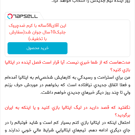
روز آينده تيم جديدش را انتخاب خواهد كرد
.
این آقای58ساله با کرم ضدچروک
جلبک10سال جوان شد(سفارش
با تخفیف)
خرید محصول
مدت‌هاست كه از شما خبري نيست. آيا قرار است فصل آينده در ايتاليا
بازي كنيد؟
من براي استراحت و رسيدگي به كارهايش شخصي‌ام به ايتاليا آمده‌ام
و فعلا اتفاق جديدي نيافتاده است كه بخواهم در موردش حرف بزنم
ولي تا چند روز ديگر خبرهاي جديدي خواهم داشت
.
نگفتيد كه قصد داريد در ليگ ايتاليا بازي كنيد و يا اينكه به ايران
برگرديد؟
احتمال اينكه در ايتاليا بازي كنم بسيار كم است و شايد فوتبالم را در
جاي ديگري ادامه دهم. تيم‌هاي ايتاليايي شرايط مالي خوبي ندارند و