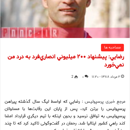
مصاحبه ها
رضايي: پيشنهاد ۲۰۰ ميليوني انصاري‌فرد به درد من
نمي‌خورد
۲ مرداد ۱۳۸۸ - ۱۱:۲۰
۰
2
مرجع خبری پرسپولیس :
رضايي كه اواسط ليگ سال گذشته پيراهن
پرسپوليس را برتن كرد، پس از پايان اين رقابت‌ها با مسئولان
پرسپوليس به توافق نرسيد و بدون اينكه با تيم ديگري قرارداد امضا
كند راهي كشور ايتاليا شد. رحمان در گفت‌وگوئی تاكيد كرد كه تا چند