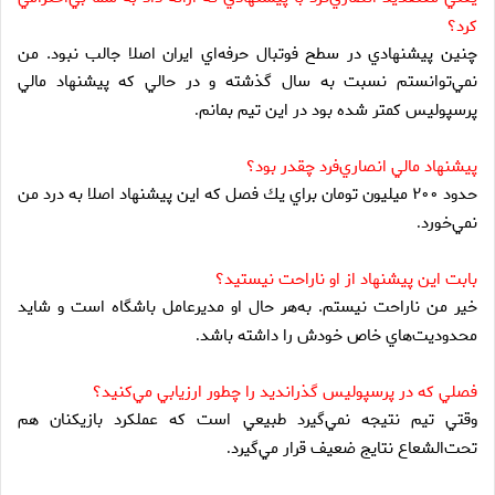
كرد؟
چنين پيشنهادي در سطح فوتبال حرفه‌اي ايران اصلا جالب نبود. من
نمي‌توانستم نسبت به سال گذشته و در حالي كه پيشنهاد مالي
پرسپوليس كمتر شده بود در اين تيم بمانم
.
پيشنهاد مالي انصاري‌فرد چقدر بود؟
حدود ۲۰۰ ميليون تومان براي يك فصل كه اين پيشنهاد اصلا به درد من
نمي‌خورد
.
بابت اين پيشنهاد از او ناراحت نيستيد؟
خير من ناراحت نيستم. به‌هر حال او مديرعامل باشگاه است و شايد
محدوديت‌هاي خاص خودش را داشته باشد
.
فصلي كه در پرسپوليس گذرانديد را چطور ارزيابي مي‌كنيد؟
وقتي تيم نتيجه نمي‌گيرد طبيعي است كه عملكرد بازيكنان هم
تحت‌الشعاع نتايج ضعيف قرار مي‌گيرد
.