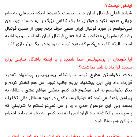
اينطور نيست؟
شرايط فعلي فوتبال ايران جالب نيست خصوصا اينكه تيم ملي به جام
جهاني صعود نكرد و فوتبال ما يك ناكامي بزرگ را به دست آورد. من
نمي‌خواهم در مورد فوتبال ايران منفي حرف بزنم چون از همين فوتبال
رشد كرده‌ام ولي معتقدم شرايط فعلي فوتبال ايران نامناسب و پرحاشيه
است. البته تاكيد مي‌كنم كه بعيد نيست دوباره در ليگ برتر بازي كنم
.
آيا خودتان از پرسپوليس جدا شديد و يا اينكه باشگاه تمايلي براي
تمديد قرارداد با شما نداشت؟
بحث نخواستن مطرح نيست. باشگاه پرسپوليس پيشنهاد تمديد
قرارداد داد ولي اين پيشنهاد برايم جالب نبود. من هم تشكر كردم و
ديگر نخواستم به اين موضوع فكر كنم. بعضي مواقع عشق و علاقه به
پيراهن باعث مي‌شود كه فوتباليست كمي در مورد مسائل مالي تخفيف
بدهد ولي اين موضوع حدي دارد و من نمي‌توانستم با شرايطي كه
پرسپوليس گذاشته بود قراردادم را تمديد كنم. به نظر من بايد احترام
بازيكن هم حفظ شود
.
يعني معتقديد انصاري‌فرد با پيشنهادي كه ارائه داد به شما بي‌احترامي