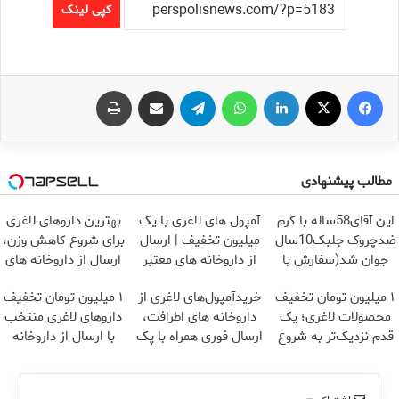
کپی لینک
فیس بوک
X
لینکدین
واتس آپ
تلگرام
اشتراک گذاری از طریق ایمیل
چاپ
مطالب پیشنهادی
این آقای58ساله با کرم
آمپول های لاغری با یک
بهترین داروهای لاغری
ضدچروک جلبک10سال
میلیون تخفیف | ارسال
برای شروع کاهش وزن،
جوان شد(سفارش با
از داروخانه های معتبر
ارسال از داروخانه های
تخفیف)
نزدیکت!
۱ میلیون تومان تخفیف
خریدآمپول‌های لاغری از
۱ میلیون تومان تخفیف
محصولات لاغری؛ یک
داروخانه های اطرافت،
داروهای لاغری منتخب
قدم نزدیک‌تر به شروع
ارسال فوری همراه با پک
با ارسال از داروخانه
کاهش وزن
یخ!
نزدیکت