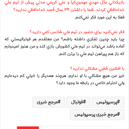
بازيكناني مثل مهدي مهدوي‌كيا و علي كريمي مدتي پيش از تيم ملي
خداحافظي كردند. شما با داشتن ۳۴ سال قصد خداحافظي نداريد؟
فعلا به اين مورد فكر نمي‌كنم
.
فكر نمي‌كنيد براي حضور در تيم ملي شانس كمي داريد؟
چرا بايد چنين تفكري داشته باشم؟ من معتقدم هر فوتباليستي كه
آماده باشد مي‌تواند در تيم ملي كشورش بازي كند و من هنوز اميدوارم
كه باز هم پيراهن تيم ملي را برتن كنم
.
با افشين قطبي مشكلي نداريد؟
خير من هيچ مشكلي با او ندارم. هرچند همديگر را خيلي كم ديده‌ايم
ولي احترام خاصي در رابطه ما وجود دارد؟
پرسپولیس
فوتبال
مرجع خبری
مرجع خبری پرسپولیس