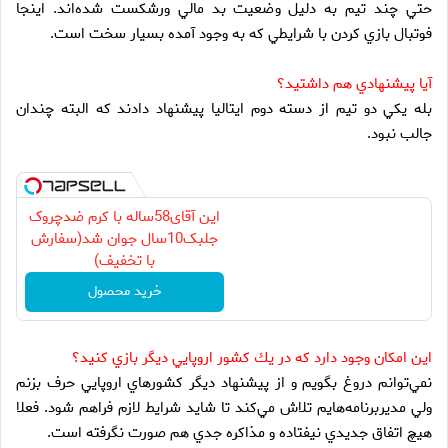
حتي چند تيم به دليل وضعيت بد مالي ورشكست شده‌اند. اينجا
فوتبال بازي كردن با شرايطي كه به وجود آمده بسيار سخت است
.
آيا پيشنهادي هم داشتيد؟
بله يكي دو تيم از دسته دوم ايتاليا پيشنهاد دادند كه البته چندان
جالب نبود
.
این آقای58ساله با کرم ضدچروک
جلبک10سال جوان شد(سفارش
با تخفیف)
خرید محصول
اين امكان وجود دارد كه در يك كشور اروپايي ديگر بازي كنيد؟
نمي‌توانم دروغ بگويم و از پيشنهاد ديگر كشورهاي اروپايي حرف بزنم
ولي مديربرنامه‌هايم تلاش مي‌كند تا شايد شرايط لازم فراهم شود. فعلا
هيچ اتفاق جديدي نيفتاده و مذاكره جدي هم صورت نگرفته است
.