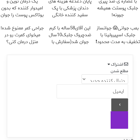
با عصاره ی ضد پیری
پایان دغدغه هزینه های
یک درمان نوین و
جلبک پوستت همیشه
دندان پزشکی با پک
امیدوار کننده که بدون
جوونه!
سفید کننده خانگی
بوتاکس پوست را جوان
می کند
بمب جوانی😱 جوانساز
این آقای58ساله با کرم
جراحی کمر ممنوع شده!
جلبک اسپیرولینا با
ضدچروک جلبک10سال
میخوای کمرت رو در
تخفیف به مدت محدود❗
جوان شد(سفارش با
منزل درمان کنی؟
تخفیف)
((پرسش‌نامه))
اشتراک
مطلع شدن