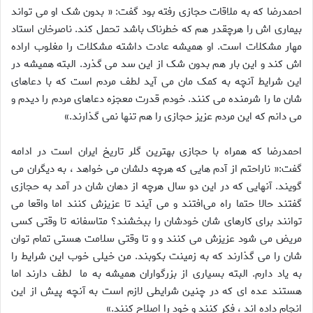
احمدرضا که به ملاقات حجازی رفته بود گفت: « بدون شک او می تواند
بیماری اش را هرچقدر هم که خطرناک باشد تحمل کند. ناصرخان استاد
مهار مشکلات است. او همیشه عادت داشته مشکلات را مغلوب اراده
اش کند و این بار هم بدون شک از این سد می گذرد. البته همیشه در
این شرایط آنچه به کمک مان می آید لطف مردم است که با دعاهای
شان ما را شرمنده می کنند. خودم قدرت معجزه دعاهای مردم را دیدم و
می دانم که این مردم عزیز حجازی را هم تنها نمی گذارند.»
احمدرضا که همراه با حجازی بهترین گلر تاریخ ایران است در ادامه
گفت:« ناراحتم از آدم هایی که هرچه دلشان می خواهد ، به دیگران می
گویند. آنهایی که در این دو سال هرچه از دهان شان در آمد به حجازی
گفتند حالا حتما راه می‌افتند و می آیند تا عزیزش کنند اما واقعا می
توانند برای کارهای شان خودشان را ببخشند؟ متاسفانه تا وقتی کسی
مریض می شود عزیزش می کنند و و تا وقتی سلامت هستی تمام توان
شان را می گذارند که به زمینت بکوبند. من خیلی خوب این شرایط را
به یاد دارم. البته بسیاری از بزرگواران همیشه به ما لطف دارند اما
هستند عده ای که در چنین شرایطی لازم است به آنچه پیش از این
انجام داده اند ، فکر کنند و خود را اصلاح کنند.»