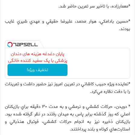
*معمارزاده، با تاخير سر تمرين حاضر شد.
*حسين بادامكي، هوار محمد، عليرضا حقيقي و مهدي شيري غايب
بودند.
پایان دغدغه هزینه های دندان
پزشکی با پک سفید کننده خانگی
تخفیف ویژه!
*نماينده ويژه حبيب كاشاني در تمرين امروز نيز حضور داشت و تمرينات
را با دفت نظاره مي‌كرد.
* دويدن، حركات كششي و نرمشي و به مدت ۳۰ دقيقه براي بازيكنان
اصلي كه روز گذشته برابر پاس به ميدان رفتند در نظر گرفته شده بود.
بازيكنان ذخيره نيز به انجام حركات كششي، فوتبال هنذبالي و
استارت‌هاي كوتاه و بلند پرداختند.