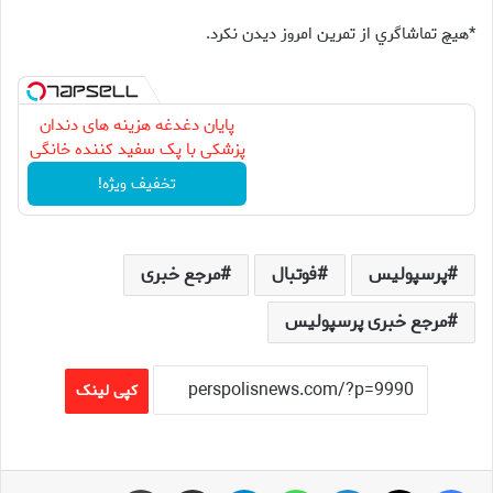
*هيچ تماشاگري از تمرين امروز ديدن نكرد.
پایان دغدغه هزینه های دندان
پزشکی با پک سفید کننده خانگی
تخفیف ویژه!
پرسپولیس
فوتبال
مرجع خبری
مرجع خبری پرسپولیس
کپی لینک
فیس بوک
X
لینکدین
واتس آپ
تلگرام
اشتراک گذاری از طریق ایمیل
چاپ