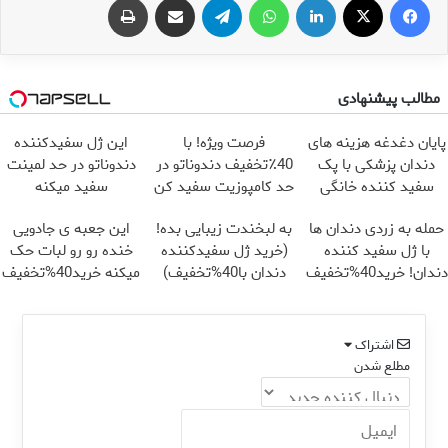
مطالب پیشنهادی
پایان دغدغه هزینه های
فرصت ویژه! با
این ژل سفیدکننده
دندان پزشکی با پک
40٪تخفیف دندوناتو در
دندوناتو در حد لمینت
سفید کننده خانگی
حد کامپوزیت سفید کن
سفید میکنه
(40%تخفیف)
حمله به زردی دندان ها
به لبخندت زیبایی بده!
این جعبه ی جادویی
با ژل سفید کننده
(خرید ژل سفیدکننده
خنده رو رو لبات حک
دندان! خرید40%تخفیف
دندان با40%تخفیف)
میکنه خرید40%تخفیف
اشتراک
مطلع شدن