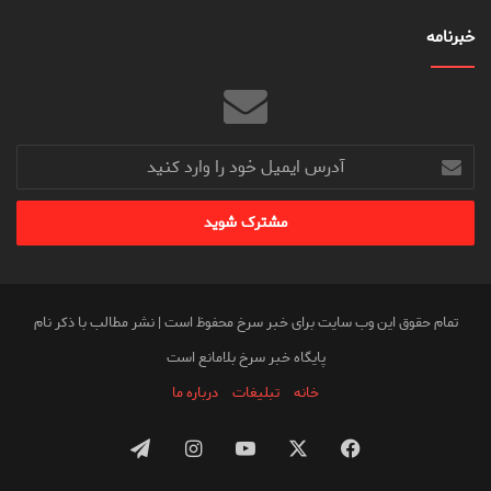
خبرنامه
آدرس
ایمیل
خود
را
وارد
کنید
تمام حقوق این وب سایت برای خبر سرخ محفوظ است | نشر مطالب با ذکر نام
پایگاه خبر سرخ بلامانع است
خانه
تبلیغات
درباره ما
فیس
X
یوتیوب
اینستاگرام
تلگرام