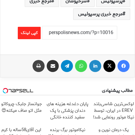
پرسپولیس
سرخپوشان
مرجع خبری
مرجع خبری پرسپولیس
کپی لینک
فیس بوک
X
لینکدین
واتس آپ
تلگرام
اشتراک گذاری از طریق ایمیل
چاپ
مطالب پیشنهادی
لوکس‌ترین شاسی‌بلند
پایان دغدغه هزینه های
جوانساز جلبک چروکاتو
EREV در ایران، توسط
دندان پزشکی با پک
مثل اتو صاف میکنه😍
نیکا موتور رونمایی شد!
سفید کننده خانگی
یک درمان نوین و
نیکاموتور برگ برنده
این آقای58ساله با کرم