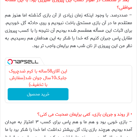
• بعد از شكست در اهواز كسب اين پيروزى شيرين بود. با اين مسأله
موافقى؟
– صددرصد. با وجود اينكه زمان زيادى از آن بازى گذشته اما هنوز هم
معتقدم ما در آن بازى مستحق باخت نبوديم و روى حادثه گل خورديم.
براى اثبات اين مسأله همقسم شده بوديم آن نتيجه را با كسب پيروزى
مقابل پاس جبران كنيم كه خدا را شكر به اين هدفمان هم رسيديم. به
نظر من اين پيروزى از نان شب هم برايمان واجب تر بود.
این آقای58ساله با کرم ضدچروک
جلبک10سال جوان شد(سفارش
با تخفیف)
خرید محصول
• از روند و جريان بازى، كمى برايمان صحبت مى كنى؟
– بازى خوبى بود و هم ما و هم پاس براى كسب ۳ امتياز به ميدان
آمده بوديم. هرچند بازى يك گل بيشتر نداشت اما خدا را شكر برد با ما