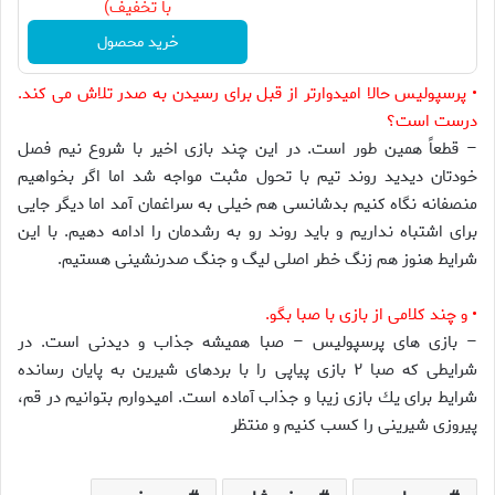
با تخفیف)
خرید محصول
• پرسپوليس حالا اميدوارتر از قبل براى رسيدن به صدر تلاش مى كند.
درست است؟
– قطعاً همين طور است. در اين چند بازى اخير با شروع نيم فصل
خودتان ديديد روند تيم با تحول مثبت مواجه شد اما اگر بخواهيم
منصفانه نگاه كنيم بدشانسى هم خيلى به سراغمان آمد اما ديگر جايى
براى اشتباه نداريم و بايد روند رو به رشدمان را ادامه دهيم. با اين
شرايط هنوز هم زنگ خطر اصلى ليگ و جنگ صدرنشينى هستيم.
• و چند كلامى از بازى با صبا بگو.
– بازى هاى پرسپوليس – صبا هميشه جذاب و ديدنى است. در
شرايطى كه صبا ۲ بازى پياپى را با بردهاى شيرين به پايان رسانده
شرايط براى يك بازى زيبا و جذاب آماده است. اميدوارم بتوانيم در قم،
پيروزى شيرينى را كسب كنيم و منتظر