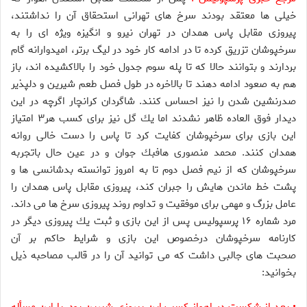
خيلى ها معتقد بودند سرخ هاى تهرانى استحقاق آن را نداشتند،
پيروزى مقابل پاس همدان در تهران نيرو و انگيزه ويژه اى را به
سرخپوشان تزريق كرده تا در ادامه كار خود در ليگ برتر، اميدوارانه گام
بردارند و بتوانند حالا كه تا پله سوم جدول خود را بالاكشيده اند، باز
هم به صعود ادامه دهند تا بالاخره در طول فصل طعم شيرين و دلپذير
صدرنشين شدن را نيز احساس كنند. شاگردان كرانچار اگرچه در اين
ديدار فوق العاده ظاهر نشدند اما يك گل نيز براى كسب هر۳ امتياز
اين بازى براى سرخپوشان كفايت كرد تا پاس را دست خالى روانه
همدان كنند. محمد منصورى هافبك جوان و در عين حال باتجربه
سرخپوشان كه از نيم فصل دوم تا به امروز توانسته بدشانسى ها و
پشت خط ماندن هايش را جبران كند، پيروزى مقابل پاس همدان را
عامل بزرگ و مهمى براى موفقيت و تداوم روند پيروزى سرخ ها مى داند.
مرد شماره ۱۶ پرسپوليس پس از اين بازى و ثبت يك پيروزى ديگر در
كارنامه سرخپوشان درخصوص اين بازى و شرايط حاكم بر آن
صحبت هاى جالبى داشت كه مى توانيد آن را در قالب مصاحبه ذيل
بخوانيد: