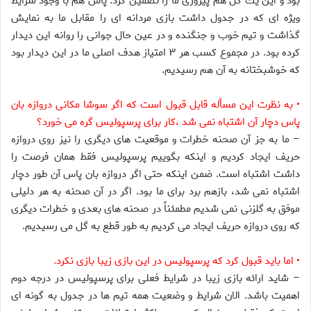
بود و اين يك گل هم پيروزى ما را تضمين كرد. پاس هم با وجود شرايط
ويژه اى كه در جدول داشت بازى مردانه اى را مقابل ما به نمايش
گذاشت و تيم خوب و جنگنده و در عين حال جوانى را روانه اين ديدار
كرده بود. در مجموع كسب هر ۳ امتياز هدف اصلى ما در اين ديدار بود
كه خوشبختانه به آن هم رسيديم.
• به نظرت اين مسأله قابل قبول است كه اگر سوشا مكانى دروازه بان
پاس دچار آن اشتباه نمى شد ،كار براى پرسپوليس گره مى خورد؟
– ما به جز آن صحنه خطرات و موقعيت هاى ديگرى را نيز روى دروازه
حريف ايجاد كرديم و اينكه بگوييم پرسپوليس فقط همان فرصت را
داشت اشتباه است. ضمن اينكه حتى اگر دروازه بان پاس آن طور دچار
اشتباه نمى شد، بازهم برد براى ما بود. اگر در آن صحنه به هر دليلى
موفق به گلزنى نمى شديم مطمئناً در صحنه هاى بعدى و خطرات ديگرى
كه روى دروازه حريف ايجاد مى كرديم به طور قطع به گل مى رسيديم.
• اما بايد قبول كرد كه پرسپوليس در اين بازى زيبا بازى نكرد.
– شايد ارائه بازى زيبا در شرايط فعلى براى پرسپوليس در درجه دوم
اهميت باشد. الان شرايط و وضعيت همه تيم ها در جدول به گونه اى