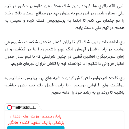
نبي الله باقري ها افزود: بدون شك هدف من علاوه بر حضور در تيم
ملي، ستاره شدن در اين تيم به عنوان بهترين مدافع است و تلاش خود
را دو چندان مي كنم تا ابتدا به پرسپولیس كمك كرده و سپس به
هدفم در تيم ملي دست يابم.
وي ادامه داد: بدون شك اگر تا پايان فصل متحمل شكست نشويم مي
توانيم در پايان فصل قهرمان ليگ نهم باشيم زيرا ما در گذشته و در
زمان سرمربيگري افشين قطبي در چنين شرايطي كه با تيم صدر جدول
امتياز فراواني داشتيم اما توانسته ايم با تلاش فراوان قهرمان شويم.
وي گفت: اميدوارم با فروكش كردن حاشيه هاي پرسپولیس، بتوانيم به
موفقيت هاي فراواني برسيم و تا پايان فصل يك تيم بدون حاشيه
باشيم تا روند رو به رشد خود را ادامه دهيم.
پایان دغدغه هزینه های دندان
پزشکی با پک سفید کننده خانگی