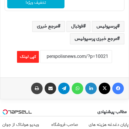
تخفیف ویژه!
پرسپولیس
فوتبال
مرجع خبری
مرجع خبری پرسپولیس
کپی لینک
فیس بوک
X
لینکدین
واتس آپ
تلگرام
اشتراک گذاری از طریق ایمیل
چاپ
مطالب پیشنهادی
پایان دغدغه هزینه های
صاحب فروشگاه
ویدیو هولناک از جوان