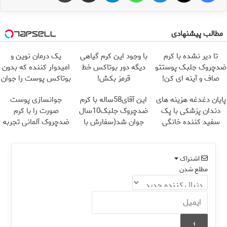
مطالب پیشنهادی
تا دیر نشده با کرم
با وجود این کرم گیاهی
یک درمان نوین و
ضدچروک جلبک پوستتو
دیگه دور بوتاکس خط
امیدوار کننده که بدون
صاف و آینه ای کن!
قرمز بکش!
بوتاکس پوست را جوان
می کند
پایان دغدغه هزینه های
این آقای58ساله با کرم
جوانسازی پوست
دندان پزشکی با پک
ضدچروک جلبک10سال
صورت را با کرم
سفید کننده خانگی
جوان شد(سفارش با
ضدچروک آلمانی تجربه
تخفیف)
کنید!
اشتراک
مطلع شدن