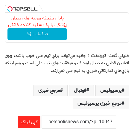
پایان دغدغه هزینه های دندان
پزشکی با پک سفید کننده خانگی
تخفیف ویژه!
خليلي گفت: تورنمنت ۴ جانبه مي‌تواند براي تيم ملي خوب باشد، چون
افشين قطبي به دنبال اهداف و موفقيت‌هاي تيم ملي است و هم اينكه
بازي‌هاي تداركاتي ضرري به تيم ملي نمي‌زند.
پرسپولیس
فوتبال
مرجع خبری
مرجع خبری پرسپولیس
کپی لینک