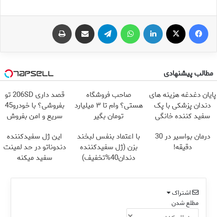
فیس بوک
X
لینکدین
واتس آپ
تلگرام
اشتراک گذاری از طریق ایمیل
چاپ
مطالب پیشنهادی
پایان دغدغه هزینه های
صاحب فروشگاه
قصد داری 206SD تو
دندان پزشکی با پک
هستی؟ وام تا ۳ میلیارد
بفروشی؟ با خودرو45
سفید کننده خانگی
تومان بگیر
سریع و امن بفروش
درمان بواسیر در 30
با اعتماد بنفس لبخند
این ژل سفیدکننده
دقیقه!
بزن (ژل سفیدکننده
دندوناتو در حد لمینت
دندان40%تخفیف)
سفید میکنه
(40%تخفیف)
اشتراک
مطلع شدن