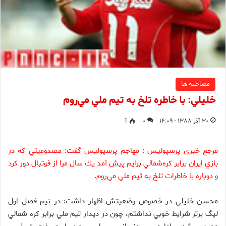
مصاحبه ها
خليلي: با خاطره تلخ به تيم ملي مي‌روم
۳۰ آذر ۱۳۸۸ - ۱۴:۰۹
۰
1
مرجع خبری پرسپولیس : مهاجم پرسپوليس گفت: مصدوميتي كه در
بازي ايران برابر كره‌شمالي برايم پيش آمد يك سال مرا از فوتبال دور كرد
و دوباره با خاطرات تلخ به تيم ملي مي‌روم.
محسن خليلي در خصوص وضعيتش اظهار داشت: در نيم فصل اول
ليگ برتر شرايط خوبي نداشتم، چون در ديدار تيم ملي برابر كره شمالي