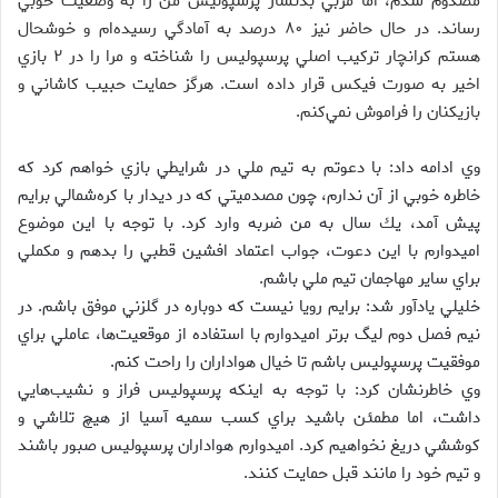
مصدوم شدم، اما مربي بدنساز پرسپوليس من را به وضعيت خوبي
رساند. در حال حاضر نيز ۸۰ درصد به آمادگي رسيده‌ام و خوشحال
هستم كرانچار تركيب اصلي پرسپوليس را شناخته و مرا را در ۲ بازي
اخير به صورت فيكس قرار داده است. هرگز حمايت حبيب كاشاني و
بازيكنان را فراموش نمي‌كنم.
وي ادامه داد: با دعوتم به تيم ملي در شرايطي بازي خواهم كرد كه
خاطره خوبي از آن ندارم، چون مصدميتي كه در ديدار با كره‌شمالي برايم
پيش آمد، يك سال به من ضربه وارد كرد. با توجه با اين موضوع
اميدوارم با اين دعوت، جواب اعتماد افشين قطبي را بدهم و مكملي
براي ساير مهاجمان تيم ملي باشم.
خليلي يادآور شد: برايم رويا نيست كه دوباره در گلزني موفق باشم. در
نيم فصل دوم ليگ برتر اميدوارم با استفاده از موقعيت‌ها، عاملي براي
موفقيت پرسپوليس باشم تا خيال هواداران را راحت كنم.
وي خاطرنشان كرد: با توجه به اينكه پرسپوليس فراز و نشيب‌هايي
داشت، اما مطمئن باشيد براي كسب سميه آسيا از هيچ تلاشي و
كوششي دريغ نخواهيم كرد. اميدوارم هواداران پرسپوليس صبور باشند
و تيم خود را مانند قبل حمايت كنند.