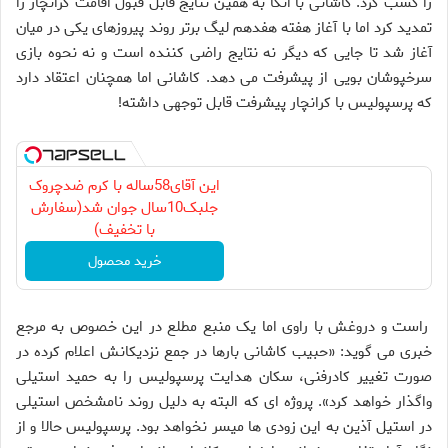
را کسب کرد. کاشانی با اتکا به همین نتایج قابل قبول اقامت کرانچار را
تمدید کرد اما با آغاز هفته هفدهم لیگ برتر روند پیروزهای یکی در میان
آغاز شد تا جایی که دیگر نه نتایج راضی کننده است و نه نحوه بازی
سرخپوشان بویی از پیشرفت می دهد. کاشانی اما همچنان اعتقاد دارد
که پرسپولیس با کرانچار پیشرفت قابل توجهی داشته!
این آقای58ساله با کرم ضدچروک
جلبک10سال جوان شد(سفارش
با تخفیف)
خرید محصول
راست و دروغش با راوی اما یک منبع مطلع در این خصوص به مرجع
خبری می گوید: «حبیب کاشانی بارها در جمع نزدیکانش اعلام کرده در
صورت تغییر کادرفنی، سکان هدایت پرسپولیس را به حمید استیلی
واگذار خواهد کرد». پروژه ای که البته به دلیل روند نامشخص استیلی
در استیل آذین به این زودی ها میسر نخواهد بود. پرسپولیس حالا و از