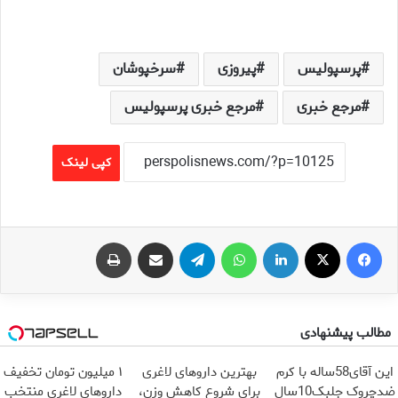
پرسپولیس
پیروزی
سرخپوشان
مرجع خبری
مرجع خبری پرسپولیس
کپی لینک
فیس بوک
X
لینکدین
واتس آپ
تلگرام
اشتراک گذاری از طریق ایمیل
چاپ
مطالب پیشنهادی
این آقای58ساله با کرم
بهترین داروهای لاغری
۱ میلیون تومان تخفیف
ضدچروک جلبک10سال
برای شروع کاهش وزن،
داروهای لاغری منتخب