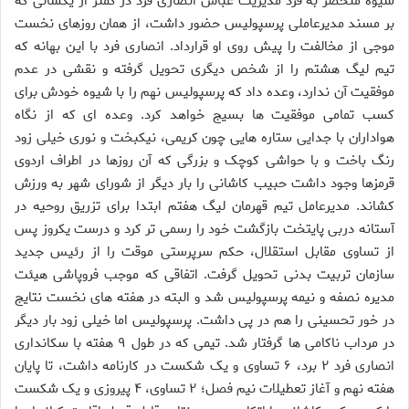
شیوه منحصر به فرد مدیریت عباس انصاری فرد در کمتر از یکسالی که
بر مسند مدیرعاملی پرسپولیس حضور داشت، از همان روزهای نخست
موجی از مخالفت را پیش روی او قرارداد. انصاری فرد با این بهانه که
تیم لیگ هشتم را از شخص دیگری تحویل گرفته و نقشی در عدم
موفقیت آن ندارد، وعده داد که پرسپولیس نهم را با شیوه خودش برای
کسب تمامی موفقیت ها بسیج خواهد کرد. وعده ای که از نگاه
هواداران با جدایی ستاره هایی چون کریمی، نیکبخت و نوری خیلی زود
رنگ باخت و با حواشی کوچک و بزرگی که آن روزها در اطراف اردوی
قرمزها وجود داشت حبیب کاشانی را بار دیگر از شورای شهر به ورزش
کشاند. مدیرعامل تیم قهرمان لیگ هفتم ابتدا برای تزریق روحیه در
آستانه دربی پایتخت بازگشت خود را رسمی تر کرد و درست یکروز پس
از تساوی مقابل استقلال، حکم سرپرستی موقت را از رئیس جدید
سازمان تربیت بدنی تحویل گرفت. اتفاقی که موجب فروپاشی هیئت
مدیره نصفه و نیمه پرسپولیس شد و البته در هفته های نخست نتایج
در خور تحسینی را هم در پی داشت. پرسپولیس اما خیلی زود بار دیگر
در مرداب ناکامی ها گرفتار شد. تیمی که در طول ۹ هفته با سکانداری
انصاری فرد ۲ برد، ۶ تساوی و یک شکست در کارنامه داشت، تا پایان
هفته نهم و آغاز تعطیلات نیم فصل؛ ۲ تساوی، ۴ پیروزی و یک شکست