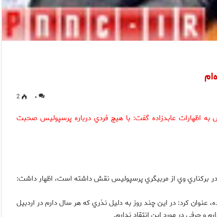
ام
2
۰
 به اظهارات عابدزاده گفت: با هيچ فردي درباره پرسپوليس صحبت
ده در بركناري وي از مربيگري پرسپوليس نقش داشته است، اظهار داشت:
 عنوان كرد: در اين چند روز به دليل نذري كه هر سال دارم در اردبيل
رم و حرفي در مورد اين انتقاد ندارم.