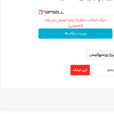
دیگه خجالت نکش‼️ اینجا قسطی مو بکار
(تضمینی)
ویزیت رایگان🔥
ری پرسپولیس
کپی لینک