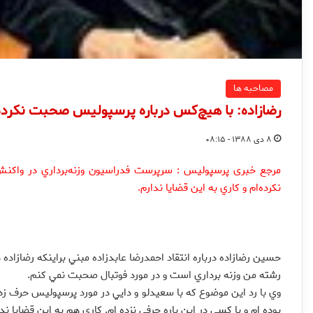
مصاحبه ها
رضازاده: با هيچ‌كس درباره پرسپوليس صحبت نكرده‌
۸ دی ۱۳۸۸ - ۰۸:۱۵
مرجع خبری پرسپولیس : سرپرست فدراسيون وزنه‌برداري در واكنش
نكرده‌ام و كاري به اين قضايا ندارم.
حسين رضازاده درباره انتقاد احمدرضا عابدزاده مبني براينكه رضازا
رشته من وزنه برداري است و در مورد فوتبال صحبت نمي كنم.
وي با رد اين موضوع كه با سعيدلو و دايي در مورد پرسپوليس حرف زده،
بوده ام و با كسي در اين باره حرفي نزده ام. كاري هم به اين قضايا ندا