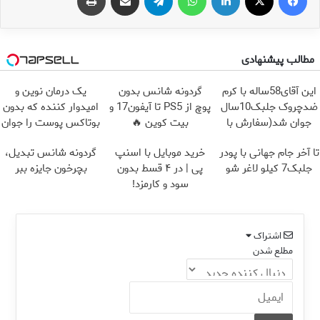
مطالب پیشنهادی
این آقای58ساله با کرم
گردونه شانس بدون
یک درمان نوین و
ضدچروک جلبک10سال
پوچ از PS5 تا آیفون17 و
امیدوار کننده که بدون
جوان شد(سفارش با
بیت کوین 🔥
بوتاکس پوست را جوان
تخفیف)
می کند
تا آخر جام جهانی با پودر
خرید موبایل با اسنپ
گردونه شانس تبدیل،
جلبک7 کیلو لاغر شو
پی | در ۴ قسط بدون
بچرخون جایزه ببر
سود و کارمزد!
اشتراک
مطلع شدن