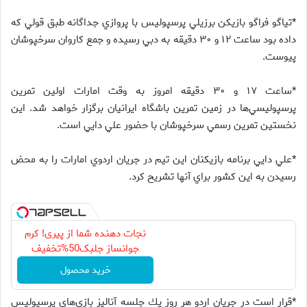
*تياگو فراگو بازيكن برزيلي پرسپوليس با پروازي جداگانه طبق قولي كه
داده بود ساعت ۱۲ و ۳۰ دقيقه به دبي رسيده و جمع كاروان سرخپوشان
پيوست.
*ساعت ۱۷ و ۳۰ دقيقه امروز به وقت امارات اولين تمرين
پرسپوليسي‌ها در زمين تمرين باشگاه ايرانيان برگزار خواهد شد. اين
نخستين تمرين رسمي سرخپوشان با حضور علي دايي است.
*علي دايي برنامه بازيكنان اين تيم در جريان اردوي امارات را به محض
رسيدن به اين كشور براي آنها تشريح كرد.
نجات دهنده شما از پیری! کرم
جوانساز جلبک50%تخفیف
خرید محصول
*قرار است در جريان اردو هر روز يك جلسه آناليز بازي‌هاي پرسپوليس