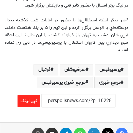
در ليگ برتر امسال با حضور كادر فني و بازيكنان برگزار شود.
*خبر ديگر اينكه استقلالي‌ها با حضور در امارات شب گذشته ديدار
دوستانه‌اي با الوصل برگزار كرده و اين تيم را ۵ بر يك شكست دادند.
آبي‌پوشان امشب به تهران باز خواهند گشت. با اين حال تا اين لحظه
هيچ ديداري بين كاروان استقلال با پرسپوليسي‌ها در دبي رخ نداده
است.
پرسپولیس
سرخپوشان
فوتبال
مرجع خبری
مرجع خبری پرسپولیس
کپی لینک
فیس بوک
X
لینکدین
واتس آپ
تلگرام
اشتراک گذاری از طریق ایمیل
چاپ