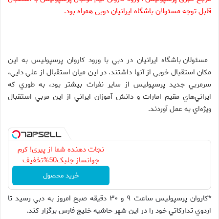
قابل توجه مسئولان باشگاه ایرانیان دوبی همراه بود.
مسئولان باشگاه ايرانيان در دبي با ورود كاروان پرسپوليس به اين
مكان استقبال خوبي از آنها داشتند. در اين ميان استقبال از علي دايي،
سرمربي جديد پرسپوليس از ساير نفرات بيشتر بود، به طوري كه
ايراني‌هاي مقيم امارات و دانش آموزان ايراني از اين مربي استقبال
ويژه‌اي به عمل آوردند.
نجات دهنده شما از پیری! کرم
جوانساز جلبک50%تخفیف
خرید محصول
*كاروان پرسپوليس ساعت ۹ و ۳۰ دقيقه صبح امروز به دبي رسيد تا
اردوي تداركاتي خود را در اين شهر حاشيه خليج فارس برگزار كند.