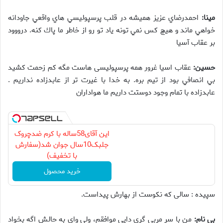
مینا:
احمدرضاي عزيز هميشه در قلب پرسپوليسي هاي واقعي جاودانه
خواهي ماند و هيچ كس نمي تونه ياد تو رو از خاطر ما پاك كنه. درووود
بر عقاب آسيا
حسین:
عقاب اسيا غرور همه پرسپوليسی هاست مگه كم زحمت كشيد
بي انصافي بود از تيم بره. به خدا با غيرت تر از عابدزاده نداريم .
عابدزاده با تمام وجود دوستت داريم ما هواداران
این آقای58ساله با کرم ضدچروک
جلبک10سال جوان شد(سفارش
با تخفیف)
خرید محصول
سپیده : سالی که نکوست از بهارش پیداست.
بی نام:
من با سر مربی گری دایی موافقم، ولی وای به حالش اگه بخواد