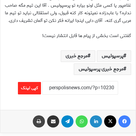
غلامپور یا کسی مثل اونو بیاره تو پرسپولیس . آقا این تیم مگه صاحب
نداره؟ با عابدزاده نمیتونه کار کنه قبول، ولی استقلالی نباید تو تیم ما
مربی گری کنه، آقای دایی اینجا ایرانه فکر نکن تو آلمان تشریف داری.
گفتنی است بخشی از پیام ها قابل انتشار نیست!
پرسپولیس
مرجع خبری
مرجع خبری پرسپولیس
کپی لینک
فیس بوک
X
لینکدین
واتس آپ
تلگرام
اشتراک گذاری از طریق ایمیل
چاپ