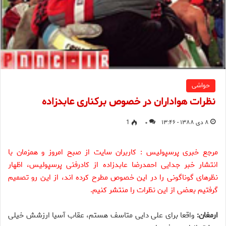
حواشی
نظرات هواداران در خصوص برکناری عابدزاده
۸ دی ۱۳۸۸ - ۱۳:۴۶
۰
1
مرجع خبری پرسپولیس : کاربران سایت از صبح امروز و همزمان با
انتشار خبر جدایی احمدرضا عابدزاده از کادرفنی پرسپولیس، اظهار
نظرهای گوناگونی را در این خصوص مطرح کرده اند، از این رو تصمیم
گرفتیم بعضی از این نظرات را منتشر کنیم.
ارمغان:
واقعا برای علی دایی متاسف هستم، عقاب آسیا ارزشش خیلی