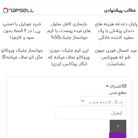
مطالب پیشنهادی
پایان دغدغه هزینه های
بازسازی کامل سلول
خرید موبایل با اسنپ
دندان پزشکی با پک
های مرده پوست، با کرم
پی | در ۴ قسط بدون
سفید کننده خانگی
جوانساز جلبک(50%
سود و کارمزد!
تخفیف)
عید امسال طوری جوون
این کرم جلبک، جوری
جوانساز جلبک چروکاتو
شو که هیچکس
چروکاتو صاف میکنه که
مثل اتو صاف میکنه😍
نشناستت
انگار بوتاکس کردی!
(تخفیف ویژه)
اشتراک
مطلع شدن