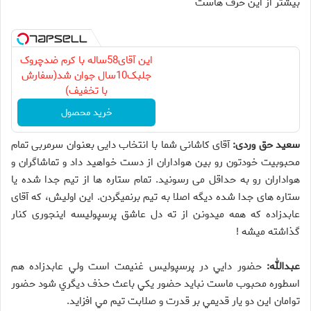
بیشتر از این حرف هاست
این آقای58ساله با کرم ضدچروک
جلبک10سال جوان شد(سفارش
با تخفیف)
خرید محصول
سعید حق وردی:
آقای کاشانی شما با انتخاب دایی بعنوان سرمربی تمام
محبوبیت خودتون رو بین هواداران از دست خواهید داد و تماشاگران و
هواداران رو به حداقل می رسونید. تمام ستاره ها از تیم جدا شده یا
ستاره های جدا شده دیگه اصلا به تیم برنمیگردن. این اولیش، که آقای
عابدزاده که همه میدونن از ته دل عاشق پرسپولیسه اینجوری کنار
گذاشته میشه !
عبدالله:
حضور دايي در پرسپوليس غنيمت است ولي عابدزاده هم
اسطوره محبوب ماست نبايد حضور يكي باعث حذف ديگري شود حضور
توامان اين دو يار قديمي بر قدرت و صلابت تيم مي افزايد.