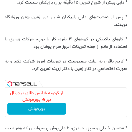
* دايي پيش از شروع تمرين ۱۵ دقيقه براي بازيكنان صحبت كرد.
* پس از صحبت‌هاي دايي بازيكنان ۵ بار دور زمين چمن ورزشگاه
دويدند.
* كارهاي تاكتيكي در گروه‌هاي ۳ نفره، كار با توپ، حركات هوازي با
استفاده از مانع از جمله تمرينات امروز سرخ پوشان بود.
* كريم باقري به علت مصدوميت در تمرينات امروز شركت نكرد و به
صورت اختصاصي در كنار زمين با دكتر زرينه تمرين كرد.
از گردونه شانس طلای دیجیتال
ببر🔥 بچرخونش
بچرخونش
* محسن خليلي و سپهر حيدري، ۲ ملي‌پوش پرسپوليس كه همراه تيم