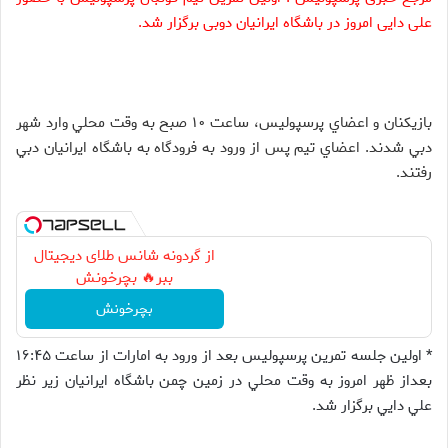
علی دایی امروز در باشگاه ایرانیان دوبی برگزار شد.
بازيكنان و اعضاي پرسپوليس، ساعت ۱۰ صبح به وقت محلي وارد شهر
دبي شدند. اعضاي تيم پس از ورود به فرودگاه به باشگاه ايرانيان دبي
رفتند.
از گردونه شانس طلای دیجیتال
ببر🔥 بچرخونش
بچرخونش
* اولين جلسه تمرين پرسپوليس بعد از ورود به امارات از ساعت ۱۶:۴۵
بعداز ظهر امروز به وقت محلي در زمين چمن باشگاه ايرانيان زير نظر
علي دايي برگزار شد.