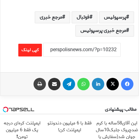
پرسپولیس
فوتبال
مرجع خبری
مرجع خبری پرسپولیس
کپی لینک
فیس بوک
X
لینکدین
واتس آپ
تلگرام
اشتراک گذاری از طریق ایمیل
چاپ
مطالب پیشنهادی
این آقای58ساله با کرم
فقط با 6 میلیون دندونتو
ایمپلنت کره‌ای درجه
ضدچروک جلبک10سال
ایمپلنت کن!
یک فقط 6 میلیون
جوان شد(سفارش با
تومن❗