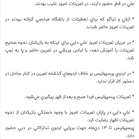
ملي در قطر حضور دارند، در تمرينات امروز غايب بودند.
* آرفي و تياگو كه براي تعطيلات از باشگاه مرخصي گرفته بودند در
تمرينات امروز حاضر شدند.
* در جريان تمرينات امروز علي دايي براي اينكه به بازيكنان نحوه صحيح
تمرينات را آموزش دهد، با لباس ورزشي در تمرين حاضر و پا به توپ
شد.
* در اردوي پرسپوليس بر خلاف اردوهاي گذشته تمرين در كنار ساحل در
دستور كار قرار ندارد.
* تمرينات پرسپوليس فردا صبح و بعداز ظهر پيگيري مي‌شود.
* علي دايي در پايان تمرينات امروز با وجود خستگي بازيكنان از نحوه
تمرينات اظهار رضايت كرد.
پرسپوليس تا ۱۳ دي‌ماه جهت برپايي اردوي تداركاتي در دبي حضور
دارد.