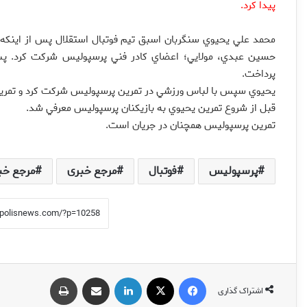
پيدا كرد.
‌محمد علي يحيوي سنگربان اسبق تيم فوتبال استقلال پس از اينكه
حسين عبدي، مولايي؛ اعضاي كادر فني پرسپوليس شركت كرد. پ
پرداخت.
يحيوي سپس با لباس ورزشي در تمرين پرسپوليس شركت كرد و تمرينات د
قبل از شروع تمرين يحيوي به بازيكنان پرسپوليس معرفي شد.
تمرين پرسپوليس همچنان در جريان است.
پرسپولیس
فوتبال
مرجع خبری
مرجع خب
فیس بوک
X
لینکدین
اشتراک گذاری از طریق ایمیل
چاپ
اشتراک گذاری