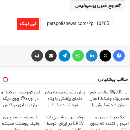
مرجع خبری پرسپولیس
کپی لینک
فیس بوک
X
لینکدین
واتس آپ
تلگرام
اشتراک گذاری از طریق ایمیل
چاپ
مطالب پیشنهادی
این آقای58ساله با کرم
پایان دغدغه هزینه های
این کرم صدای دکترا رو
ضدچروک جلبک10سال
دندان پزشکی با پک
در اورده😳 چون دیگه
جوان شد(سفارش با
سفید کننده خانگی
نیازی نداری بوتاکس
تخفیف)
کنی!!!
یک درمان نوین و
لوکس‌ترین شاسی‌بلند
با عصاره ی ضد پیری
امیدوار کننده که بدون
EREV در ایران، توسط
جلبک پوستت همیشه