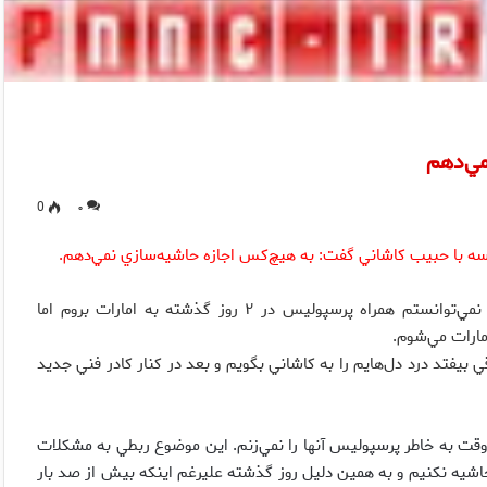
مي‌دهم
0
۰
با حبيب كاشاني گفت:‌ به‌ هيچ‌كس اجازه حاشيه‌سازي نمي‌دهم.
محمود خوردبين پس از جلسه با كاشاني تصريح كرد: بنابر دلايلي نمي‌توانستم همراه پرسپوليس در ۲ روز گذشته به امارات بروم اما
ارات مي‌شوم.
 بيفتد درد دل‌هايم را به كاشاني بگويم و بعد در كنار كادر فني جديد
وقت به خاطر پرسپوليس آنها را نمي‌زنم. اين موضوع ربطي به مشكلات
اشيه نكنيم و به همين دليل روز گذشته عليرغم اينكه بيش از صد بار