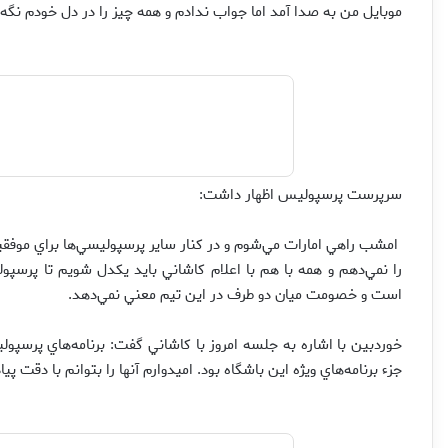
موبايل من به صدا آمد اما جواب ندادم و همه چيز را در دل خودم نگه
سرپرست پرسپوليس اظهار داشت:
امشب راهي امارات مي‌شوم و در كنار ساير پرسپوليسي‌ها براي موفقيت
را نمي‌دهم و همه با هم با اعلام كاشاني بايد يكدل شويم تا پرسپ
است و خصومت ميان دو طرف در اين تيم معني نمي‌دهد.
خوردبين با اشاره به جلسه امروز با كاشاني گفت: برنامه‌هاي پرسپول
جزء برنامه‌هاي ويژه اين باشگاه بود. اميدوارم آنها را بتوانم با دقت پ