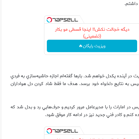
 داشتم.
دیگه خجالت نکش‼️ اینجا قسطی مو بکار
(تضمینی)
ویزیت رایگان🔥
 در آينده يكدل خواهم شد. بارها گفته‌ام اجازه حاشيه‌سازي به فردي
وليس به نتايج دلخواه خود برسد. هدف ما فقط شاد كردن دل هواداران
يس در امارات را با مديرعامل مرور كرديم و حرف‌هايي رد و بدل شد كه
ياده كنم و كادر فني جديد نيز در ادامه كار موفق شود.