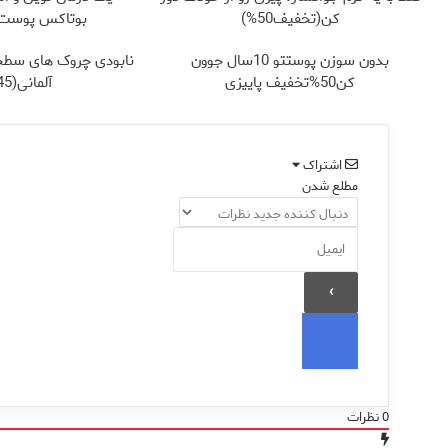
کن(تخفیف50%)
بوتاکس پوست ر
بدون سوزن پوستتو 10سال جوون
نابودی چروک های سطح
کن50%تخفیف پاییزی
آلمانی(45%تخفیف)
اشتراک
مطلع شدن
0
نظرات