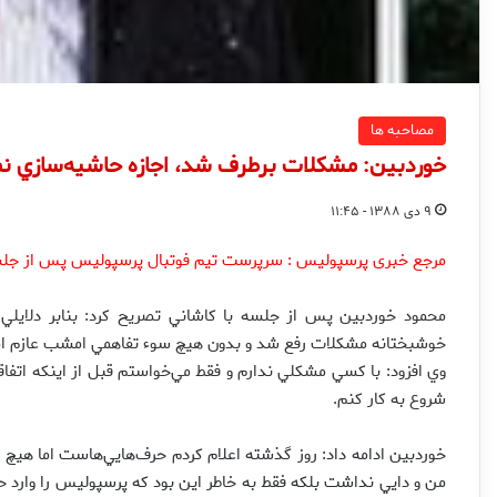
مصاحبه ها
خوردبين: مشكلات برطرف شد، اجازه حاشيه‌سازي ن
۹ دی ۱۳۸۸ - ۱۱:۴۵
مرجع خبری پرسپولیس : سرپرست تيم فوتبال پرسپوليس پس از جلسه 
خوشبختانه مشكلات رفع شد و بدون هيچ سوء تفاهمي امشب عازم ام
وي افزود: با كسي مشكلي ندارم و فقط مي‌خواستم قبل از اينكه اتفاقي
شروع به كار كنم.
خوردبين ادامه داد: روز گذشته اعلام كردم حرف‌هايي‌هاست اما هيچ 
من و دايي نداشت بلكه فقط به خاطر اين بود كه پرسپوليس را وارد ح