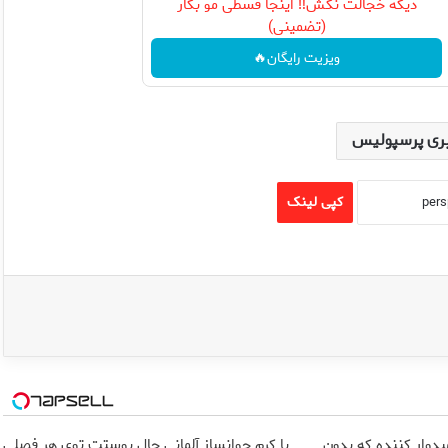
دیگه خجالت نکش‼️ اینجا قسطی مو بکار
(تضمینی)
ویزیت رایگان🔥
ری پرسپولیس
کپی لینک
یدوار کننده که بدون
با کرم جوانساز آلمانی حال پوستت توی هر فصلی