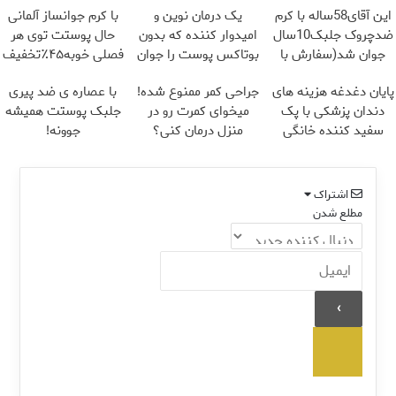
این آقای58ساله با کرم
یک درمان نوین و
با کرم جوانساز آلمانی
ضدچروک جلبک10سال
امیدوار کننده که بدون
حال پوستت توی هر
جوان شد(سفارش با
بوتاکس پوست را جوان
فصلی خوبه۴۵٪تخفیف
تخفیف)
می کند
پایان دغدغه هزینه های
جراحی کمر ممنوع شده!
با عصاره ی ضد پیری
دندان پزشکی با پک
میخوای کمرت رو در
جلبک پوستت همیشه
سفید کننده خانگی
منزل درمان کنی؟
جوونه!
((پرسش‌نامه))
اشتراک
مطلع شدن