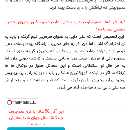
نتیجه گرفتن در پرسپولیس بتواند به همه کدورت ها پایان دهد و به
محبوبیتی که لیاقتش را دارد دست پیدا کن.
*به نظر شما تصمیم او در مورد جدایی عابدزاده و حضور یحیوی تصمیم
درستی بود یا نه؟
این تصمیمی است که علی دایی به عنوان سرمربی تیم گرفته و باید به
آن احترام گذاشت اما من اگر به جای مدیریت باشگاه بودم وساطت می
کردم تا عابدزاده بماند نه به این دلیل که یحیوی گزینه بدی است.
یحیوی یکی از مربیان خوب دروازه بانی ماست و کارنامه خوبی دارد اما
به هر حال او استقلالی است و این مسائل هنوز در فوتبال ما جا
نیفتاده. اگر در آینده کوچکترین مشکلی بابت دروازه بانی پرسپولیس
بوجود بیاید یحیوی اولین نفری است که ضرر خواهد کرد و بعد از آن
هم علی دایی مورد مواخذه قرار می گیرد.
این آقای58ساله با کرم ضدچروک
جلبک10سال جوان شد(سفارش
با تخفیف)