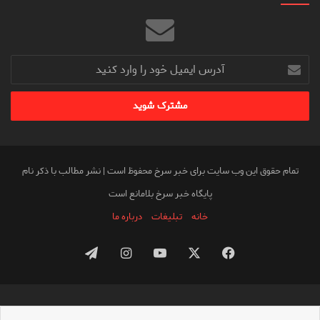
آدرس
ایمیل
خود
را
وارد
کنید
تمام حقوق این وب سایت برای خبر سرخ محفوظ است | نشر مطالب با ذکر نام
پایگاه خبر سرخ بلامانع است
خانه
تبلیغات
درباره ما
فیس
X
یوتیوب
اینستاگرام
تلگرام
بوک