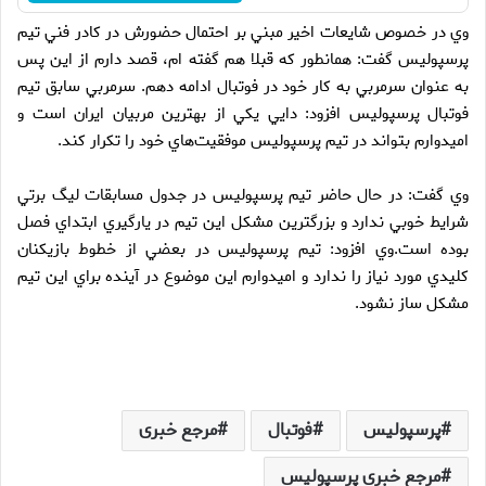
وي در خصوص شايعات اخير مبني بر احتمال حضورش در كادر فني تيم
پرسپوليس گفت: همانطور كه قبلا هم گفته ام، قصد دارم از اين پس
به عنوان سرمربي به كار خود در فوتبال ادامه دهم.
سرمربي سابق تيم
فوتبال پرسپوليس افزود: دايي يكي از بهترين مربيان ايران است و
اميدوارم بتواند در تيم پرسپوليس موفقيت‌هاي خود را تكرار كند.
وي گفت: در حال حاضر تيم پرسپوليس در جدول مسابقات ليگ برتي
شرايط خوبي ندارد و بزرگترين مشكل اين تيم در يارگيري ابتداي فصل
بوده است.
وي افزود: تيم پرسپوليس در بعضي از خطوط بازيكنان
كليدي مورد نياز را ندارد و اميدوارم اين موضوع در آينده براي اين تيم
مشكل ساز نشود.
پرسپولیس
فوتبال
مرجع خبری
مرجع خبری پرسپولیس