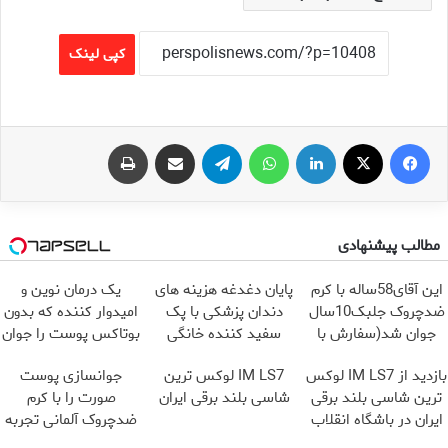
کپی لینک
فیس بوک
X
لینکدین
واتس آپ
تلگرام
اشتراک گذاری از طریق ایمیل
چاپ
مطالب پیشنهادی
این آقای58ساله با کرم
پایان دغدغه هزینه های
یک درمان نوین و
ضدچروک جلبک10سال
دندان پزشکی با پک
امیدوار کننده که بدون
جوان شد(سفارش با
سفید کننده خانگی
بوتاکس پوست را جوان
تخفیف)
می کند
بازدید از IM LS7 لوکس
IM LS7 لوکس ترین
جوانسازی پوست
ترین شاسی بلند برقی
شاسی بلند برقی ایران
صورت را با کرم
ایران در باشگاه انقلاب
ضدچروک آلمانی تجربه
کنید!