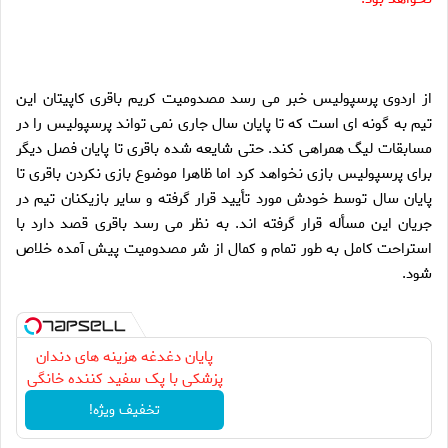
از اردوى پرسپوليس خبر مى رسد مصدوميت كريم باقرى كاپيتان اين
تيم به گونه اى است كه تا پايان سال جارى نمى تواند پرسپوليس را در
مسابقات ليگ همراهى كند. حتى شايعه شده باقرى تا پايان فصل ديگر
براى پرسپوليس بازى نخواهد كرد اما ظاهرا موضوع بازى نكردن باقرى تا
پايان سال توسط خودش مورد تأييد قرار گرفته و ساير بازيكنان تيم در
جريان اين مسأله قرار گرفته اند. به نظر مى رسد باقرى قصد دارد با
استراحت كامل به طور تمام و كمال از شر مصدوميت پيش آمده خلاص
شود.
پایان دغدغه هزینه های دندان
پزشکی با پک سفید کننده خانگی
تخفیف ویژه!