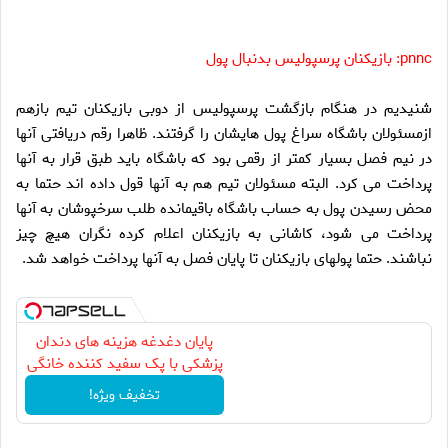
pnnc: بازیکنان پرسپولیس بدنبال پول
شنيديم در هنگام بازگشت پرسپوليس از دوبى بازيكنان تيم بازهم
ازمسئولان باشگاه سراغ پول هايشان را گرفتند. ظاهرا رقم دريافتى آنها
در نيم فصل بسيار كمتر از رقمى بود كه باشگاه بايد طبق قرار به آنها
پرداخت مى كرد. البته مسئولان تيم هم به آنها قول داده اند حتما به
محض رسيدن پول به حساب باشگاه باقيمانده طلب سرخپوشان به آنها
پرداخت مى شود، كاشانى به بازيكنان اعلام كرده نگران هيچ چيز
نباشند. حتما پولهاى بازيكنان تا پايان فصل به آنها پرداخت خواهد شد.
پایان دغدغه هزینه های دندان
پزشکی با پک سفید کننده خانگی
تخفیف ویژه!