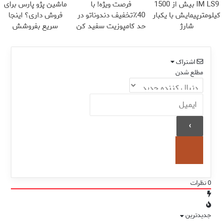
IM LS9 بیش از 1500
فرصت ویژه! با
ماشین پژو پارس برای
کیلومترپیمایش با یکبار
40٪تخفیف دندوناتو در
فروش داری؟ اینجا
شارژ
حد کامپوزیت سفید کن
سریع بفروشش
اشتراک
مطلع شدن
0
نظرات
جدیدترین