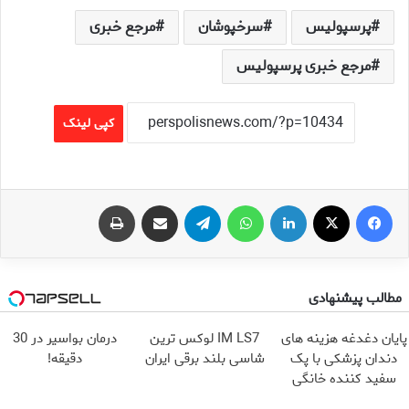
پرسپولیس
سرخپوشان
مرجع خبری
مرجع خبری پرسپولیس
کپی لینک
فیس بوک
X
لینکدین
واتس آپ
تلگرام
اشتراک گذاری از طریق ایمیل
چاپ
مطالب پیشنهادی
پایان دغدغه هزینه های
IM LS7 لوکس ترین
درمان بواسیر در 30
دندان پزشکی با پک
شاسی بلند برقی ایران
دقیقه!
سفید کننده خانگی