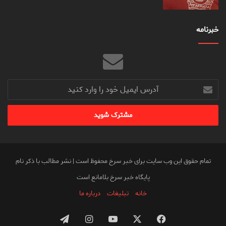
خبرنامه
آدرس
ایمیل
خود
را
وارد
کنید
تمام حقوق این وب سایت برای خبر سرخ محفوظ است | نشر مطالب با ذکر نام
پایگاه خبر سرخ بلامانع است
خانه
تبلیغات
درباره ما
فیس
X
یوتیوب
اینستاگرام
تلگرام