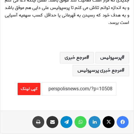
جديدى كه قرار است فعاليت كند موفق باشد. ضمن اينكه دعا مى كنم
و به اندازه توانم تلاش مى كنم تا پرسپوليس على دايى هم موفق باشد
و به هدف خود كه رسيدن به قهرمانى يا حداقل كسب سهميه آسيايى
است برسد.
پرسپولیس
مرجع خبری
مرجع خبری پرسپولیس
کپی لینک
فیس بوک
X
لینکدین
واتس آپ
تلگرام
اشتراک گذاری از طریق ایمیل
چاپ