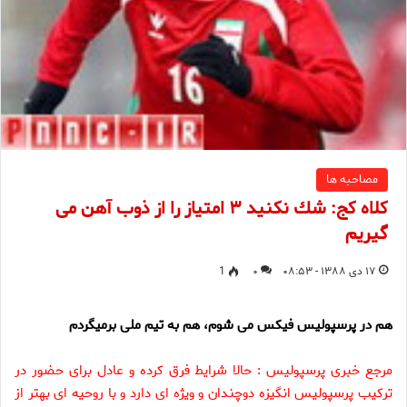
مصاحبه ها
كلاه كج: شك نكنيد ۳ امتياز را از ذوب آهن مى
گيريم
۱۷ دی ۱۳۸۸ - ۰۸:۵۳
۰
1
هم در پرسپولیس فیکس می شوم، هم به تیم ملی برمیگردم
مرجع خبری پرسپولیس : حالا شرايط فرق كرده و عادل براى حضور در
تركيب پرسپوليس انگيزه دوچندان و ويژه اى دارد و با روحيه اى بهتر از