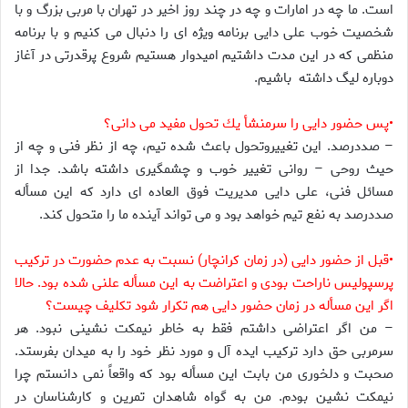
است. ما چه در امارات و چه در چند روز اخير در تهران با مربى بزرگ و با
شخصيت خوب على دايى برنامه ويژه اى را دنبال مى كنيم و با برنامه
منظمى كه در اين مدت داشتيم اميدوار هستيم شروع پرقدرتى در آغاز
دوباره ليگ داشته باشيم.
•پس حضور دايى را سرمنشأ يك تحول مفيد مى دانى؟
– صددرصد. اين تغييروتحول باعث شده تيم، چه از نظر فنى و چه از
حيث روحى – روانى تغيير خوب و چشمگيرى داشته باشد. جدا از
مسائل فنى، على دايى مديريت فوق العاده اى دارد كه اين مسأله
صددرصد به نفع تيم خواهد بود و مى تواند آينده ما را متحول كند.
•قبل از حضور دايى (در زمان كرانچار) نسبت به عدم حضورت در تركيب
پرسپوليس ناراحت بودى و اعتراضت به اين مسأله علنى شده بود. حالا
اگر اين مسأله در زمان حضور دايى هم تكرار شود تكليف چيست؟
– من اگر اعتراضى داشتم فقط به خاطر نيمكت نشينى نبود. هر
سرمربى حق دارد تركيب ايده آل و مورد نظر خود را به ميدان بفرستد.
صحبت و دلخورى من بابت اين مسأله بود كه واقعاً نمى دانستم چرا
نيمكت نشين بودم. من به گواه شاهدان تمرين و كارشناسان در