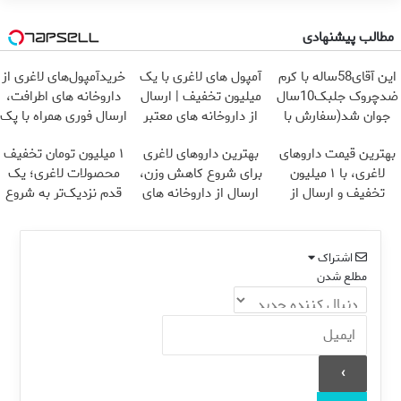
مطالب پیشنهادی
این آقای58ساله با کرم
آمپول های لاغری با یک
خریدآمپول‌های لاغری از
ضدچروک جلبک10سال
میلیون تخفیف | ارسال
داروخانه های اطرافت،
جوان شد(سفارش با
از داروخانه های معتبر
ارسال فوری همراه با پک
تخفیف)
یخ!
بهترین قیمت داروهای
بهترین داروهای لاغری
۱ میلیون تومان تخفیف
لاغری، با ۱ میلیون
برای شروع کاهش وزن،
محصولات لاغری؛ یک
تخفیف و ارسال از
ارسال از داروخانه های
قدم نزدیک‌تر به شروع
داروخانه‌
نزدیکت!
کاهش وزن
اشتراک
مطلع شدن