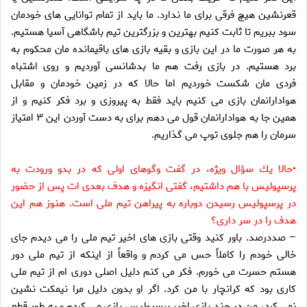
قعرنشين هيچ فرقى براى ما ندارد. ما بايد از تمام توانايى هاى خودمان
سود ببريم تا ثابت كنيم بهترين و بزرگترين تيم باشگاهى آسيا هستيم.
به هر صورت ما در اين بازى و بقيه بازى هاى باقيمانده مان محكوم به
برد هستيم. در بازى رفت هم ما بدشانسى آورديم و روى اشتباه
فردى مان شكست خورديم اما حالا كه در زمين خودمان و مقابل
هوادارانمان بازى مى كنيم بايد فقط به پيروزى و برد فكر كنيم و از
همين جا به هوادارانمان قول مى دهم براى به دست آوردن اين ۳ امتياز
سرمان را هم جلوى توپ مى گذاريم.
•حالا يك سؤال ويژه، در گفت وگوهاى اولى كه در بدو ورودت به
پرسپوليس با هم داشتيم، گفتى انگيزه و هدف بعدى ات پس از حضور
در پرسپوليس رسيدن دوباره به پيراهن تيم ملى است. هنوز هم اين
هدف را در سر دارى؟
– صددرصد. باور كنيد وقتى بازى هاى اخير تيم ملى را مى ديدم جاى
خالى خودم را كاملاً حس مى كردم و واقعاً از اينكه از تيم ملى دور
هستم حسرت مى خورم. فكر مى كنم دليل اصلى دورى ام از تيم ملى
كارى بود كه كرانچار با من كرد. اگر او بدون دليل مرا نيمكت نشين
نمى كرد، من در چند بازى اخير پرسپوليس بازى مى كردم و به طور قطع