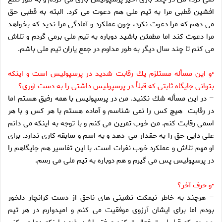
افشين قطبى مرا به تيم ملى هم دعوت مى كرد. البته به قطبى حق
مى دهم كه مرا دعوت نكرد، چون عملكرد و آمادگى مرا نديد كه بخواهد
مرا دعوت كند اما مطمئن باشيد دوباره به تيم ملى برمى گردم و تلاش
مى كنم تا چند سال ديگر به طور مداوم در جمع ياران تيم ملى باشم.
•و اين مسأله مستلزم يك رقابت شديد در پرسپوليس است و اينكه
بتوانى جايگاه ثابتى كه قبلاً در پرسپوليس داشتى را به دست آورى؟
– در اين مسأله شك نكنيد. من در پرسپوليس با همه رفيق هستم اما
در رقابت هيچ كس را نمى شناسم و آماده هستم با هر كس و با هر
اسمى رقابت كنم. من خوب تمرين مى كنم و با توجه به اينكه مى دانم
على دايى حق را به حقدار مى دهد و به اسم و سابقه كارى ندارد. براى
او مهم تلاش و عملكرد خوب نفرات است. با اين تفاسير هم جايگاهم را
در پرسپوليس پس مى گيرم و هم دوباره به تيم ملى مى رسم.
•و حرف آخر؟
– هرچند به خاطر نيمكت نشينى هاى ناحق از دست كرانچار دلخور
بودم اما براى ايشان آرزوى موفقيت مى كنم و اميدوارم در هر تيم