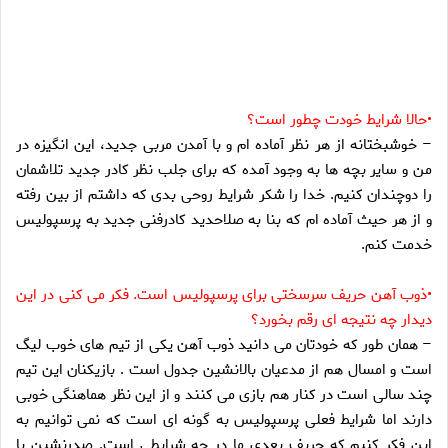
•حالا شرايط خودت چطور است؟
– خوشبختانه از هر نظر آماده ام و با آمدن مربى جديد، اين انگيزه در
من و ساير بچه ها به وجود آمده كه براى جلب نظر كادر جديد تلاشمان
را دوچندان كنيم. خدا را شكر شرايط روحى بدى كه داشتم از بين رفته
و از هر حيث آماده ام كه بنا به صلاحديد كادرفنى جديد به پرسپوليس
خدمت كنم.
•ذوب آهن حريف سرسختى براى پرسپوليس است. فكر مى كنى در اين
ديدار چه نتيجه اى رقم بخورد؟
– همان طور كه خودتان مى دانيد ذوب آهن يكى از تيم هاى خوب ليگ
است و امسال هم از مدعيان بالانشين جدول است . بازيكنان اين تيم
چند سالى است در كنار هم بازى مى كنند و از اين نظر هماهنگى خوبى
دارند اما شرايط فعلى پرسپوليس به گونه اى است كه نمى توانيم به
اين فكر كنيم كه حريف بعدى ما در چه شرايطى است. صدرنشين يا