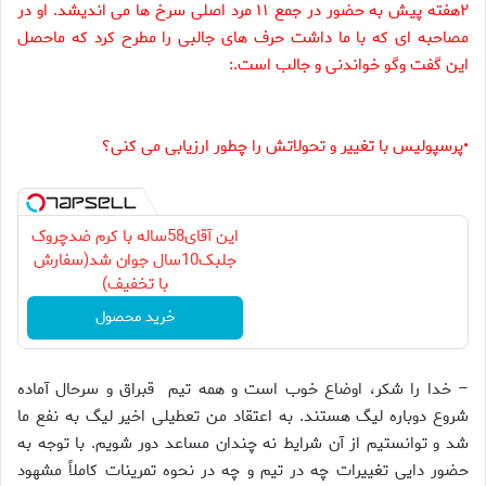
۲هفته پيش به حضور در جمع ۱۱ مرد اصلى سرخ ها مى انديشد. او در
مصاحبه اى كه با ما داشت حرف هاى جالبى را مطرح كرد كه ماحصل
اين گفت وگو خواندنى و جالب است.:
•پرسپوليس با تغيير و تحولاتش را چطور ارزيابى مى كنى؟
این آقای58ساله با کرم ضدچروک
جلبک10سال جوان شد(سفارش
با تخفیف)
خرید محصول
– خدا را شكر، اوضاع خوب است و همه تيم قبراق و سرحال آماده
شروع دوباره ليگ هستند. به اعتقاد من تعطيلى اخير ليگ به نفع ما
شد و توانستيم از آن شرايط نه چندان مساعد دور شويم. با توجه به
حضور دايى تغييرات چه در تيم و چه در نحوه تمرينات كاملاً مشهود