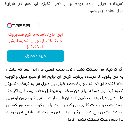
تمرينات خيلى آماده بودم و از نظر انگيزه اى هم در شرايط
فوق العاده اى بودم.
این آقای58ساله با کرم ضدچروک
جلبک10سال جوان شد(سفارش
با تخفیف)
خرید محصول
اگر كرانچار مرا نيمكت نشين كرد، بحث اصلى من اين بود كه علت را
به من بگويد تا درصدد برطرف كردن آن برآيم اما او هيچ دليل و توجيه
قانع كننده اى نداشت و يك دفعه خيلى بى دليل مرا به نيمكت نشينى
تنبيه كرد اين مسأله براى من سخت و غيرقابل هضم بود. الان اگر حتى
على دايى مرا نيمكت نشين كند آن طور ناراحت نمى شوم چون او مربى
است كه بدون علت كارى نمى كند و علت را مى گويد و بعد هر كسى را
نيمكت نشين مى كند. بزرگترين اعتراض من به كادر قبلى اين بود كه
مرا بدون علت نيمكت نشين كرد!