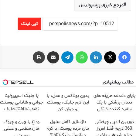
مرجع خبری پرسپولیس
کپی لینک
فیس بوک
X
لینکدین
واتس آپ
تلگرام
اشتراک گذاری از طریق ایمیل
چاپ
مطالب پیشنهادی
پایان دغدغه هزینه های
بدون بوتاکس و عمل، با
با جلبک اسپیرولینا
دندان پزشکی با پک
این کرم جلبک، پوستت
جوانی و شادابی پوستت
سفید کننده خانگی
رو جوان کن
تضمینه50%تخفیف
دوربین لامپی چرخشی
بازسازی کامل سلول
وداع با چین و چروک
360 درجه فقط امروز
های مرده پوست، با کرم
های سطحی و عمقی
حراج شد🔥 پرداخت
جوانساز جلبک(50%
پوست...