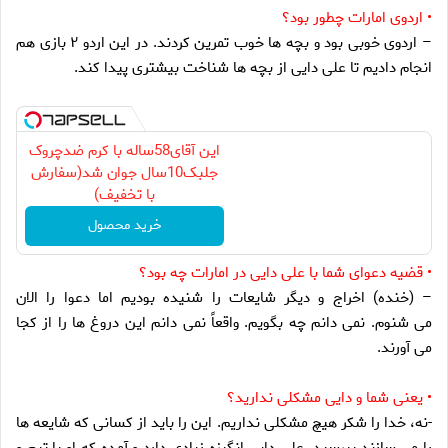
• اردوى امارات چطور بود؟
– اردوى خوبى بود و بچه ها خوب تمرين كردند. در اين اردو ۲ بازى هم
انجام داديم تا على دايى از بچه ها شناخت بيشترى پيدا كند.
این آقای58ساله با کرم ضدچروک
جلبک10سال جوان شد(سفارش
با تخفیف)
خرید محصول
• قضيه دعواى شما با على دايى در امارات چه بود؟
– (خنده) اخراج و ديگر شايعات را شنيده بوديم اما دعوا را الان
مى شنوم. نمى دانم چه بگويم. واقعاً نمى دانم اين دروغ ها را از كجا
مى آورند.
• يعنى شما و دايى مشكلى نداريد؟
-نه، خدا را شكر هيچ مشكلى نداريم. اين را بايد از كسانى كه شايعه ها
را مى سازند بپرسيد. على دايى انگيزه زيادى دارد و آمده كه او با تيم و