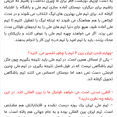
به دست آوريم. تورنمنت قطر براى ما چيزى نداشت و رفتيم كه حريفى
باشيم براى ديگران، دوستان آماده سازى تيم ملى و باشگاه را اشتباه
گرفته اند. براى تيم ملى بهترين هاى ليگ انتخاب مى شوند و در مدت
كوتاهى با هم هماهنگ مى شوند نه اينكه ليگ را تعطيل كنيم تا تيم
ملى آماده شود. هيچ جاى دنيا تيم هاى ملى را به اردوهاى طولانى مدت
نمى برند. اگر مى خواهند چهره تيم ملى را عوض كنند و بازيكنان را
محك بزنند، بايد با تيم اميد يا تيم «ب» اين كار را انجام بدهند.
•چهارم شدن ايران بين ۴ تيم را چطور تفسير مى كنيد؟
– يكى از مسائل همين است. در تيم ملى بايد نتيجه بگيريم چون مثل
تيم باشگاهى نيست كه در طول فصل نتيجه بگيرى. در تيم ملى چنين
فرصتى دست نمى دهد اما دوستان احساس مى كنند تيم باشگاهى
تحويل گرفته اند.
• قطبى مدعى است مى خواهد فوتبال ما را بين المللى كند. در اين
رابطه چه نظرى داريد؟
– تيم ملى ايران يك روزه درست نشده و افتخاراتش هم مشخص
است. تيم ايران بين المللى بوده و به جام جهانى هم رفته است. ما