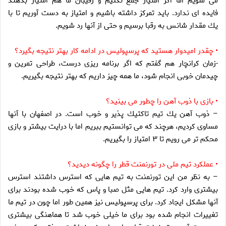
مى شويم اما اگر امتياز جمع نكنيم و رقيبان ما هم امتياز بدهند
فايده اى ندارد. بايد تمركز داشته باشيم و امتياز به دست آوريم تا با
يك مقدار شانس به رقبا برسيم و حتى از آنها رد شويم.
• چقدر اميدوار هستيد كه پرسپوليس در ادامه كار بهتر نتيجه بگيرد؟
-زمان كرانچار هم گفتم كه اگر برنامه ريزى درست، طراحى تمرين و
چيدمان خوبى انجام شود، ما همه چيز داريم كه بهتر نتيجه بگيريم.
• بازى با ذوب آهن را چطور مى بينيد؟
– ذوب آهن يك تيم تاكتيك پذير و خوب است. در اصفهان با آنها
مساوى كرديم، هرچند كه مى توانستيم ببريم اما با درايت بيشتر و بازى
محكم تر مى رويم تا ۳ امتياز را بگيريم.
• عملكرد تيم ملى در تورنمنت قطر را چگونه ديديد؟
– به نظر من اين تورنمنت به تيم هايى كه استرس داشتند استرس
بيشترى وارد كرد. تيم هايى مثل صبا و پاس كه خوب شده بودند براى
آنها مشكل ايجاد كرد. براى پرسپوليس نيز همين طور اما چون در تيم ما
تغييرات انجام شده بود براى ما خيلى خوب شد تا هماهنگى بيشترى