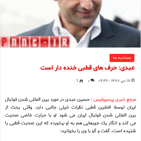
مصاحبه ها
عبدى: حرف هاى قطبى خنده دار است
۱۷ دی ۱۳۸۸ - ۰۹:۳۷
۰
1
مرجع خبری پرسپولیس :
حسين عبدى در مورد بين المللى شدن فوتبال
ايران توسط افشين قطبى نظرات خيلى جالبى دارد. وقتى بحث از
بين المللى شدن فوتبال ايران مى شود او با حرارت خاصى صحبت
مى كند و انگار يك جورهايى هم به او برخورده كه اين صحبت قطبى را
شنيده است. گفت و گو با وى را بخوانيد: