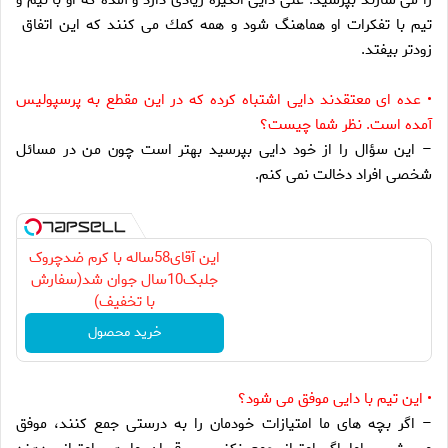
تيم با تفكرات او هماهنگ شود و همه كمك مى كنند كه اين اتفاق
زودتر بيفتد.
• عده اى معتقدند دايى اشتباه كرده كه در اين مقطع به پرسپوليس
آمده است. نظر شما چيست؟
– اين سؤال را از خود دايى بپرسيد بهتر است چون من در مسائل
شخصى افراد دخالت نمى كنم.
این آقای58ساله با کرم ضدچروک
جلبک10سال جوان شد(سفارش
با تخفیف)
خرید محصول
• اين تيم با دايى موفق مى شود؟
– اگر بچه هاى ما امتيازات خودمان را به درستى جمع كنند، موفق