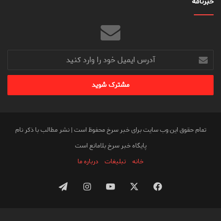
خبرنامه
آدرس
ایمیل
خود
را
وارد
کنید
تمام حقوق این وب سایت برای خبر سرخ محفوظ است | نشر مطالب با ذکر نام
پایگاه خبر سرخ بلامانع است
خانه
تبلیغات
درباره ما
فیس
X
یوتیوب
اینستاگرام
تلگرام
بوک