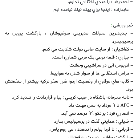
– احمدرضا : با عبدي اختلافي ندارم.
– عابدزاده : اينجا براي پيك نيك نيامده ايم
خبر ورزشي
:
جديدترين تحولات مديريتي سرخپوشان ، بازگشت پروين به
–
پرسپوليس
.
كفاشيان : از سايت حامي دولت شكايت مي كنم
.
–
جباري : قلعه نوعي يك مربي شعاري است
.
–
اتوبوس آبي در سراشيبي وحشت
.
–
هراس استقلالي ها از سوار شدن به هواپيما
.
–
گلايه هاي مرفاوي از وضعيت اردو؛ ضرر سفر تركيه بيشتر از منفعتش
–
بود
.
نامه محرمانه باشگاه در جيب كريمي : بيا و قراردادت را تمديد كن
.
–
تا ۹ مرداد به مس مهلت داد
.
– AFC
انصاري فرد : برانكو ۹۹ درصد نمي آيد
.
–
خليلي : هدايتي گفت در پرسپوليس بمان
.
–
قرباني : تا فردا پولم را ندهند ، مي روم پاس
.
–
بازگشت هاشمي نسبت به فوتبال
.
–