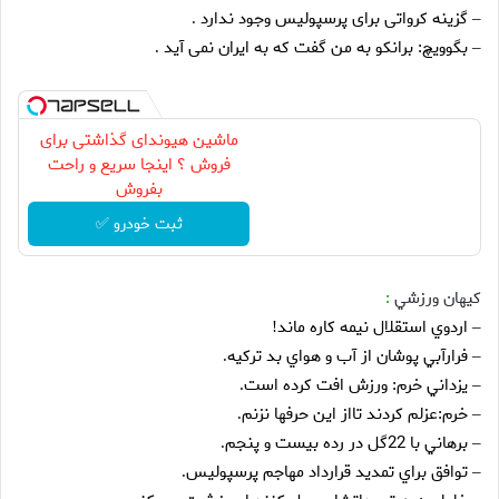
گزينه كرواتى براى پرسپوليس وجود ندارد
.
–
بگوويچ: برانكو به من گفت كه به ايران نمى آيد
.
–
ماشین هیوندای گذاشتی برای
فروش ؟ اینجا سریع و راحت
بفروش
ثبت خودرو ✅
کيهان ورزشي
:
اردوي استقلال نيمه كاره ماند
!
–
فرارآبي پوشان از آب و هواي بد تركيه
.
–
يزداني خرم: ورزش افت كرده است
.
–
خرم:عزلم كردند تااز اين حرفها نزنم
.
–
برهاني با 22گل در رده بيست و پنجم
.
–
توافق براي تمديد قرارداد مهاجم پرسپوليس
.
–