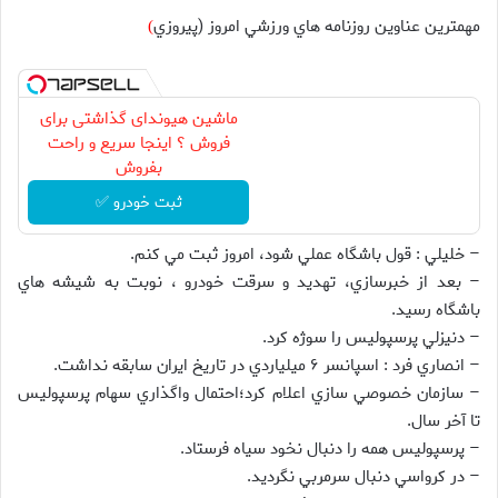
مهمترين عناوين روزنامه هاي ورزشي امروز (پيروزي
)
ماشین هیوندای گذاشتی برای
فروش ؟ اینجا سریع و راحت
بفروش
ثبت خودرو ✅
– خليلي : قول باشگاه عملي شود، امروز ثبت مي كنم.
– بعد از خبرسازي، تهديد و سرقت خودرو ، نوبت به شيشه هاي
باشگاه رسيد.
– دنيزلي پرسپوليس را سوژه كرد.
– انصاري فرد : اسپانسر ۶ ميلياردي در تاريخ ايران سابقه نداشت.
– سازمان خصوصي سازي اعلام كرد؛احتمال واگذاري سهام پرسپوليس
تا آخر سال.
– پرسپوليس همه را دنبال نخود سياه فرستاد.
– در كرواسي دنبال سرمربي نگرديد.