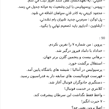
خليلي : به تعهداتشان عمل كنند امروز ثبت مي كنم
.
–
پيوس : پرسپوليس با اين وضعيت به ميانه جدول مي رسد
.
–
محمود كريمي به كادر فني سپاهان اضافه مي شود
.
–
پل لوگن : سرمربي جديد شيران رام نشدني
.
–
آرشاوين : آدبايور بايد تصميم نهايي را بگيرد
.
–
90 :
– پروين : من شماره ۷ را نفرين نكردم.
– خداداد با داماد فيروز درگير شد.
– برهاني بيست و پنجمين گلزن برتر جهان.
– استقلال برگشت خورد.
– پرسپوليس در آنتاليا ؛ شيشه هاي باشگاه پايين آمد.
– فهرست فوتباليست هاي سابقه دار به فدراسيون رسيد.
– دستگيري جادوگران فوتبال آغاز شد.
– كلانتري در خدمت فوتبال!
– واعظ فقط نگذاشت اين سرطان پيشرفت كند.
– ۷ حيرت انگيز!
– اصلا پروين يعني چه؟