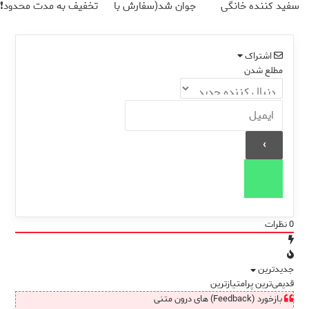
سفید کننده خانگی
جوان شد(سفارش با
تخفیف به مدت محدود❗
تخفیف)
اشتراک
مطلع شدن
0
نظرات
جدیدترین
قدیمی‌ترین
پرامتیازترین
بازخورد (Feedback) های درون متنی