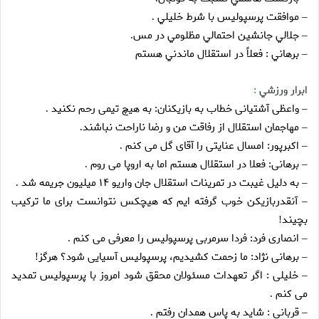
موافقت پرسپوليس با شرط خليلي
.
–
جلالي جانشين احتمالي مظلومي در مس
.
–
برهاني : فعلاً در استقلال ماندني هستم
–
ابرار ورزشي
:
واعظى آشتيانى خطاب به بازيكنان: به هيچ تيمى رحم نكنيد
.
–
مهاجمان استقلال از رفاقت من و رضا ناراحت نباشند
.
–
اكبرپور: امسال عنايتى را آقاى گل مى كنم
.
–
برهانى: فعلا در استقلال هستم اما به اروپا مى روم
.
–
به دليل غيبت در تمرينات استقلال جان واريو ۱۴ ميليون جريمه شد
.
–
آنقدربازيكن خوب گرفته ايم كه هيچكس نتوانست براى ما تركيب
–
بچيند
!
انصارى فرد: فردا سرمربى پرسپوليس را معرفى مى كنم
.
–
برهانى نژاد: ما زحمت كشيديم، پرسپوليس آسيايى شود؟ هرگز
!
–
خليلى : اگر تعهدات مسئولان محقق شود امروز با پرسپوليس تمديد
–
مى كنم
.
قربانى : شايد به پاس همدان رفتم
.
–