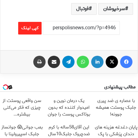
سرخپوشان
فوتبال
کپی لینک
فیس بوک
X
لینکدین
واتس آپ
تلگرام
اشتراک گذاری از طریق ایمیل
چاپ
مطالب پیشنهادی
با عصاره ی ضد پیری
یک درمان نوین و
سن واقعی پوستت از
جلبک پوستت همیشه
امیدوار کننده که بدون
چیزی که فکر می‌کنی
جوونه!
بوتاکس پوست را جوان
بیشتره...
می کند
پایان دغدغه هزینه های
این آقای58ساله با کرم
بمب جوانی😱 جوانساز
دندان پزشکی با پک
ضدچروک جلبک10سال
جلبک اسپیرولینا با