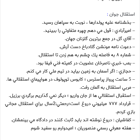
استقلال جوان
:
بخشنامه عليه پولدارها ، نوبت به سپاهان رسيد
.
–
اميرآبادي : قول مي دهم چهره متفاوتي را ببينيد
.
–
آقاي گل در جمع برترين گلزنان جهان
.
–
دعوت نامه مونشن گلادباخ دست آرش
.
–
شماره ۸ به فاصله يك چشم به هم زدن تا استقلال
.
–
بمب خبري ناصرخان عضويت در كميته فني فيفا بود
.
–
حجازي : اگر آسمان به زمين بيايد در تيم ملي كار مي كنم
.
–
ساعت پرواز پراسترس ؛ كابوس توپولوف در هواپيماي استقلالي ها
.
– 5
مربي استقلال به آلمان رفت
.
–
استقبال استقلالي ها از جان واريو ؛ ديگر نمي گذاريم برگردي برزيل
.
–
قرارداد ۷۷۷ ميليوني دروغ است؛رحمتي:2سال براي استقلال مجاني
–
بازي كردم
.
كفاشيان : دروغ نوشته اند بايد ثابت كنند در دادگاه مي بينمشان
.
–
هفته معرفي رسمي منصوريان ؛ اميدوارم رو سفيد شوم
–