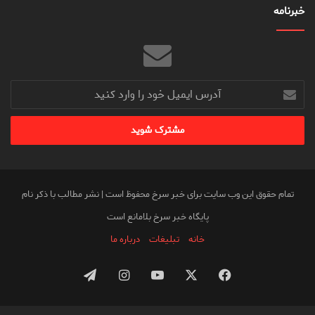
خبرنامه
آدرس
ایمیل
خود
را
وارد
کنید
تمام حقوق این وب سایت برای خبر سرخ محفوظ است | نشر مطالب با ذکر نام
پایگاه خبر سرخ بلامانع است
خانه
تبلیغات
درباره ما
فیس
X
یوتیوب
اینستاگرام
تلگرام
بوک